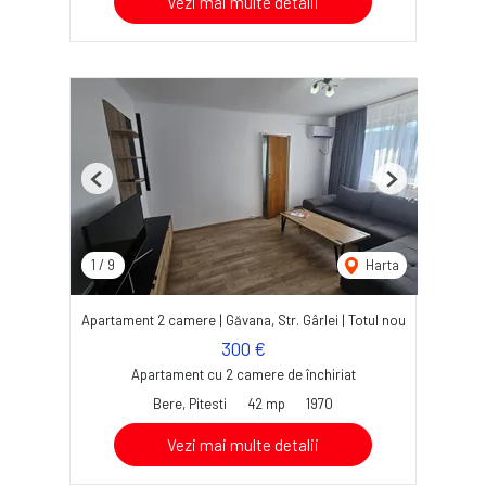
Vezi mai multe detalii
Previous
Next
1
/
9
Harta
Apartament 2 camere | Găvana, Str. Gârlei | Totul nou
300 €
Apartament cu 2 camere de închiriat
Bere, Pitesti
42 mp
1970
Vezi mai multe detalii