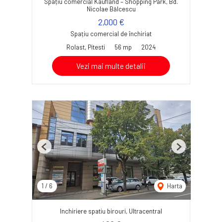
Spațiu comercial Kaufland – Shopping Park, Bd.
Nicolae Bălcescu
2,000 €
Spațiu comercial de închiriat
Rolast, Pitesti
56 mp
2024
Vezi mai multe detalii
Previous
Next
1
/
6
Harta
Inchiriere spatiu birouri, Ultracentral