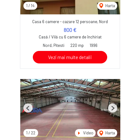
1
/
14
Harta
Casa 6 camere - cazare 12 persoane, Nord
800 €
Casă / Vilă cu 6 camere de închiriat
Nord, Pitesti
220 mp
1996
Vezi mai multe detalii
Previous
Next
1
/
22
Video
Harta