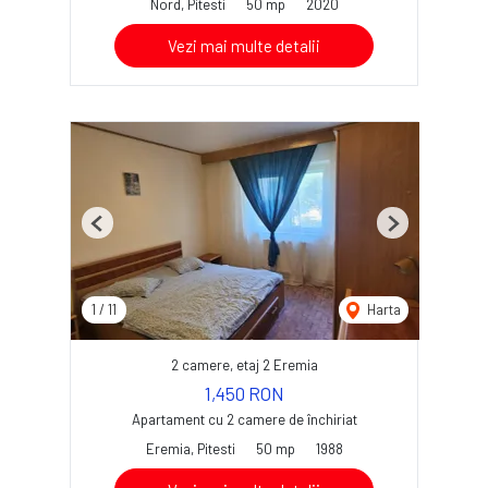
Nord, Pitesti
50 mp
2020
Vezi mai multe detalii
Previous
Next
1
/
11
Harta
2 camere, etaj 2 Eremia
1,450 RON
Apartament cu 2 camere de închiriat
Eremia, Pitesti
50 mp
1988