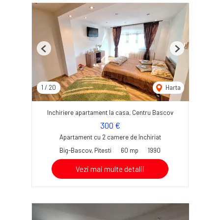
Previous
Next
1
/
20
Harta
Inchiriere apartament la casa, Centru Bascov
300 €
Apartament cu 2 camere de închiriat
Big-Bascov, Pitesti
60 mp
1990
Vezi mai multe detalii