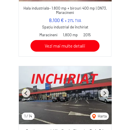
Hala industrială– 1.800 mp + birouri 400 mp | DN73,
Maracineni
8,100 €
+ 21% TVA
Spațiu industrial de închiriat
Maracineni
1,800 mp
2015
Vezi mai multe detalii
Previous
Next
1
/
14
Harta