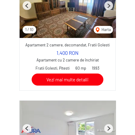
Previous
Next
1
/
10
Harta
Apartament 2 camere, decomandat, Fratii Golesti
1,400 RON
Apartament cu 2 camere de închiriat
Fratii Golesti, Pitesti
60 mp
1993
Vezi mai multe detalii
Previous
Next