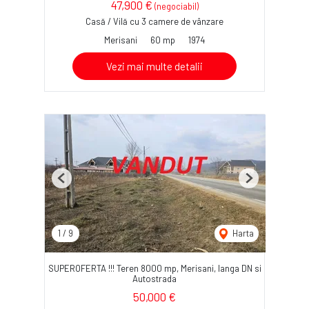
47,900 €
(negociabil)
Casă / Vilă cu 3 camere de vânzare
Merisani
60 mp
1974
Vezi mai multe detalii
Previous
Next
1
/
9
Harta
SUPEROFERTA !!! Teren 8000 mp, Merisani, langa DN si
Autostrada
50,000 €