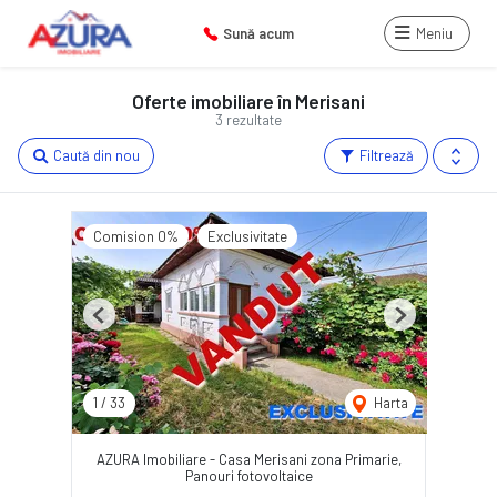
Sună acum
Meniu
Oferte imobiliare în Merisani
3 rezultate
Caută din nou
Filtrează
Comision 0%
Exclusivitate
Previous
Next
1
/
33
Harta
AZURA Imobiliare - Casa Merisani zona Primarie,
Panouri fotovoltaice