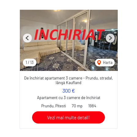
Previous
Next
1
/
13
Harta
De închiriat apartament 3 camere - Prundu, stradal,
lângă Kaufland
300 €
Apartament cu 3 camere de închiriat
Prundu, Pitesti
70 mp
1984
Vezi mai multe detalii