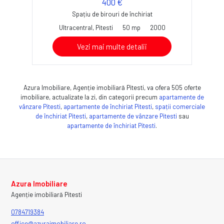
400 €
Spațiu de birouri de închiriat
Ultracentral, Pitesti
50 mp
2000
Vezi mai multe detalii
Azura Imobiliare, Agenție imobiliară Pitesti, va ofera 505 oferte
imobiliare, actualizate la zi, din categorii precum
apartamente de
vânzare Pitesti
,
apartamente de închiriat Pitesti
,
spații comerciale
de închiriat Pitesti
,
apartamente de vânzare Pitesti
sau
apartamente de închiriat Pitesti
.
Azura Imobiliare
Agenție imobiliară Pitesti
0784719384
office@azuraimobiliare.ro