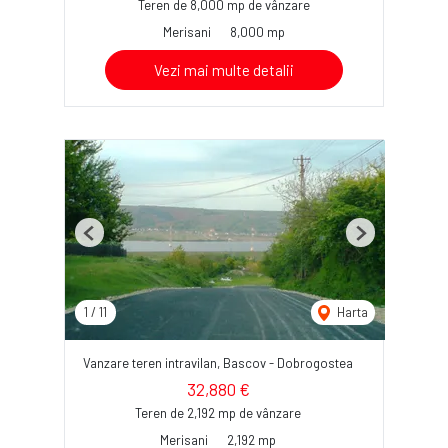
Teren de 8,000 mp de vânzare
Merisani
8,000 mp
Vezi mai multe detalii
Previous
Next
1
/
11
Harta
Vanzare teren intravilan, Bascov - Dobrogostea
32,880 €
Teren de 2,192 mp de vânzare
Merisani
2,192 mp