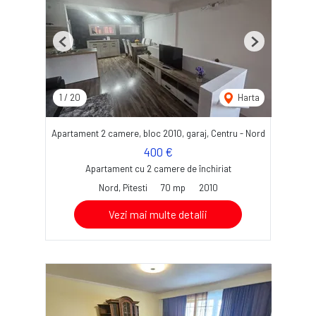
Previous
Next
1
/
20
Harta
Apartament 2 camere, bloc 2010, garaj, Centru - Nord
400 €
Apartament cu 2 camere de închiriat
Nord, Pitesti
70 mp
2010
Vezi mai multe detalii