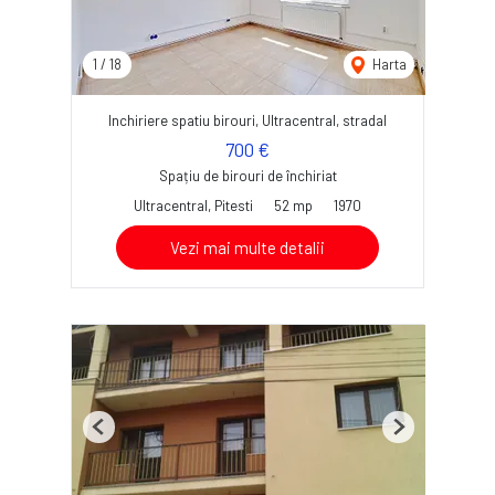
1
/
18
Harta
Inchiriere spatiu birouri, Ultracentral, stradal
700 €
Spațiu de birouri de închiriat
Ultracentral, Pitesti
52 mp
1970
Vezi mai multe detalii
Previous
Next