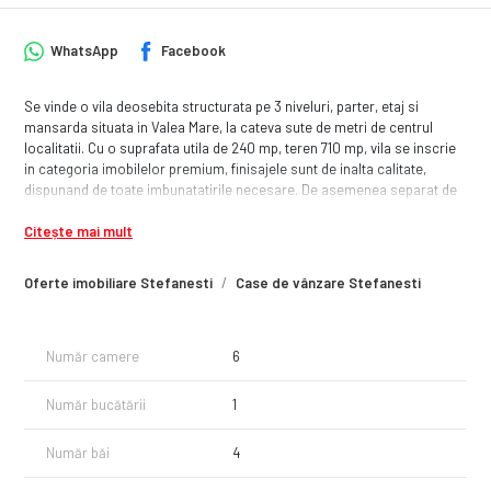
WhatsApp
Facebook
Se vinde o vila deosebita structurata pe 3 niveluri, parter, etaj si
mansarda situata in Valea Mare, la cateva sute de metri de centrul
localitatii. Cu o suprafata utila de 240 mp, teren 710 mp, vila se inscrie
in categoria imobilelor premium, finisajele sunt de inalta calitate,
dispunand de toate imbunatatirile necesare. De asemenea separat de
imobil mai gasim o terasa acoperita cu grup sanitar si o magazie
Citește mai mult
spatioasa.
Ca si impartire , pe parter avem un living spatios, o bucatarie
generoasa (se vinde cu bucataria complet mobilata, utilata) si o baie, la
Oferte imobiliare Stefanesti
Case de vânzare Stefanesti
etajul 1 avem 3 dormitoare, un dresing foarte spatios si o baie, iar la
mansarda 2 dormitoare, dresing si baie.
Aceasta oferta apartine agentiei Azura Imobiliare, cu sediul in str.
Număr camere
6
Smeurei nr. 44
Număr bucătării
1
Număr băi
4