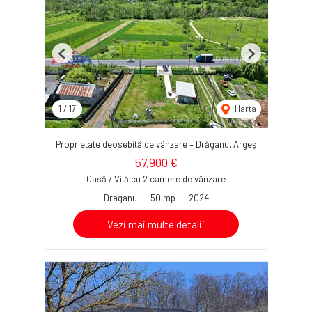
Previous
Next
1
/
17
Harta
Proprietate deosebită de vânzare – Drăganu, Argeș
57,900 €
Casă / Vilă cu 2 camere de vânzare
Draganu
50 mp
2024
Vezi mai multe detalii