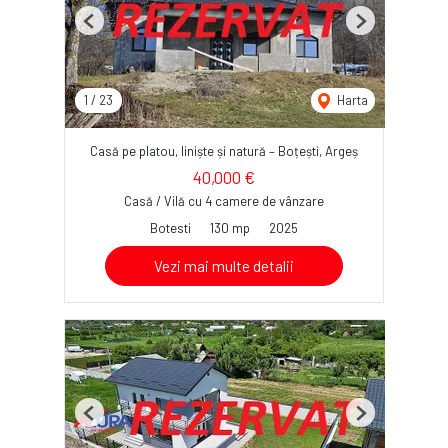
Previous
Next
1
/
23
Harta
Casă pe platou, liniște și natură – Boțești, Argeș
40,000 €
Casă / Vilă cu 4 camere de vânzare
Botesti
130 mp
2025
Vezi mai multe detalii
Previous
Next