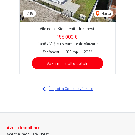
1
/
18
Harta
Vila noua, Stefanesti - Tudosesti
155,000 €
Casă / Vilă cu 5 camere de vânzare
Stefanesti
160 mp
2024
Vezi mai multe detalii
Înapoi la Case de vânzare
Azura Imobiliare
Agenție imobiliară Pitesti