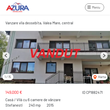
Meniu
Vanzare vila deosebita, Valea Mare, central
Previous
Next
1
/
15
Harta
149,000 €
ID CP1882471
Casă / Vilă cu 6 camere de vânzare
Stefanesti
240 mp
2015