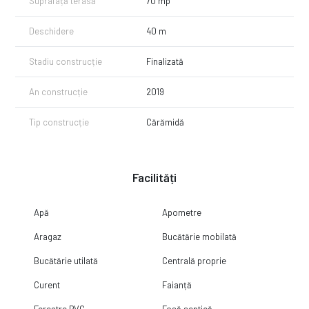
Suprafață terasă
70 mp
Deschidere
40 m
Stadiu construcție
Finalizată
An construcție
2019
Tip construcție
Cărămidă
Facilități
Apă
Apometre
Aragaz
Bucătărie mobilată
Bucătărie utilată
Centrală proprie
Curent
Faianță
Ferestre PVC
Fosă septică