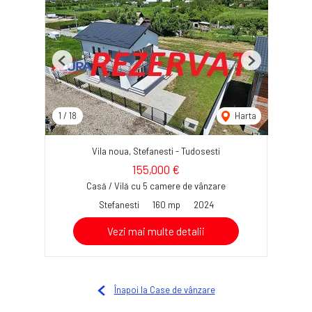
Previous
Next
1
/
18
Harta
Vila noua, Stefanesti - Tudosesti
155,000 €
Casă / Vilă cu 5 camere de vânzare
Stefanesti
160 mp
2024
Vezi mai multe detalii
Înapoi la Case de vânzare