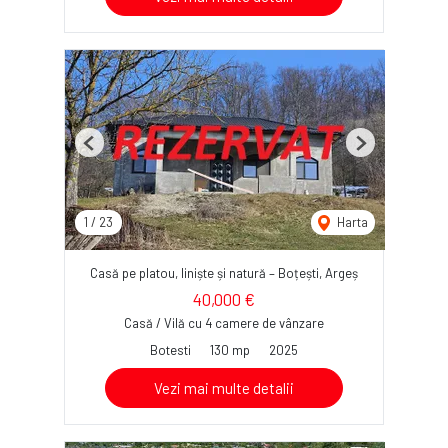
Previous
Next
1
/
23
Harta
Casă pe platou, liniște și natură – Boțești, Argeș
40,000 €
Casă / Vilă cu 4 camere de vânzare
Botesti
130 mp
2025
Vezi mai multe detalii