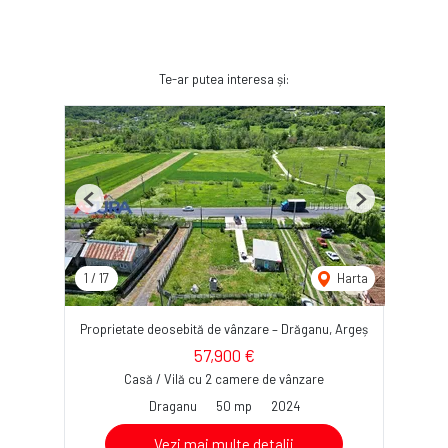
Te-ar putea interesa și:
Previous
Next
1
/
17
Harta
Proprietate deosebită de vânzare – Drăganu, Argeș
57,900 €
Casă / Vilă cu 2 camere de vânzare
Draganu
50 mp
2024
Vezi mai multe detalii