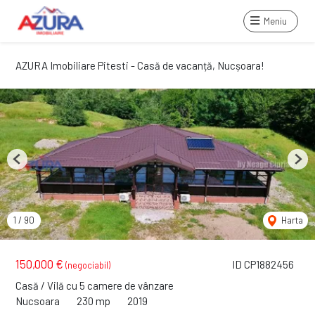
Meniu
AZURA Imobiliare Pitesti - Casă de vacanță, Nucșoara!
Previous
Next
1
/
90
Harta
150,000 €
ID CP1882456
(negociabil)
Casă / Vilă cu 5 camere de vânzare
Nucsoara
230 mp
2019