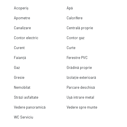
Acoperiș
Apă
Apometre
Calorifere
Canalizare
Centrală proprie
Contor electric
Contor gaz
Curent
Curte
Faianță
Ferestre PVC
Gaz
Grădină proprie
Gresie
Izolație exterioară
Nemobilat
Parcare deschisă
Străzi asfaltate
Ușă intrare metal
Vedere panoramică
Vedere spre munte
WC Serviciu