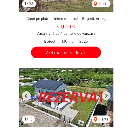
1
/
23
Harta
Casă pe platou, liniște și natură – Boțești, Argeș
40,000 €
Casă / Vilă cu 4 camere de vânzare
Botesti
130 mp
2025
Vezi mai multe detalii
Previous
Next
1
/
18
Harta