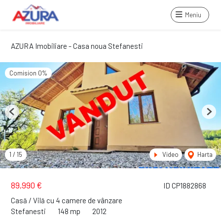
Meniu
AZURA Imobiliare - Casa noua Stefanesti
Comision 0%
Previous
Next
1
/
15
Video
Harta
89,990 €
ID CP1882868
Casă / Vilă cu 4 camere de vânzare
Stefanesti
148 mp
2012