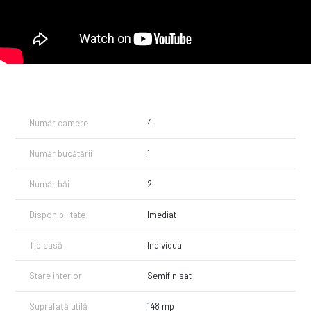
păsărilor va aduce bucurie în fiecare dimineață.
Investiția pentru aducerea acestei proprietăți la stadiul de finisaj "la
cheie" este minimă, atât din punct de vedere financiar, cât și de timp.
Nu ratați această oportunitate de a vă achiziționa căminul visurilor!
Sunați pentru o vizită gratuită!
Avem Cheia și suntem pregătiți să vă ghidăm în această călătorie a
descoperirii. Comision 0% la Cumpărător!
Număr camere
4
Număr bucătării
1
Număr băi
2
Disponibilitate
Imediat
Tip casă
Individual
Stare interior
Semifinisat
Suprafață utilă
148 mp