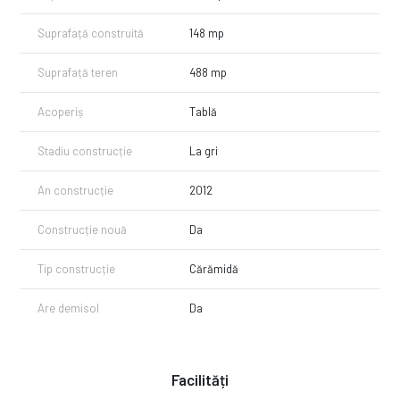
Suprafață construită
148 mp
Suprafață teren
488 mp
Acoperiș
Tablă
Stadiu construcție
La gri
An construcție
2012
Construcție nouă
Da
Tip construcție
Cărămidă
Are demisol
Da
Facilități