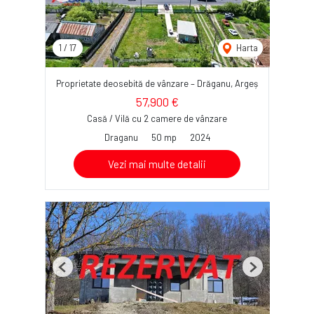
1
/
17
Harta
Proprietate deosebită de vânzare – Drăganu, Argeș
57,900 €
Casă / Vilă cu 2 camere de vânzare
Draganu
50 mp
2024
Vezi mai multe detalii
Previous
Next