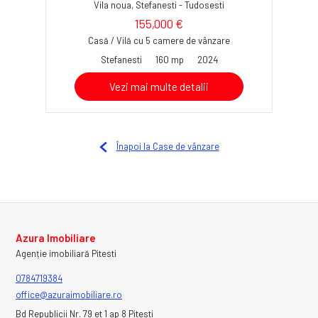
Vila noua, Stefanesti - Tudosesti
155,000 €
Casă / Vilă cu 5 camere de vânzare
Stefanesti
160 mp
2024
Vezi mai multe detalii
Înapoi la Case de vânzare
Azura Imobiliare
Agenție imobiliară Pitesti
0784719384
office@azuraimobiliare.ro
Bd Republicii Nr. 79 et 1 ap 8 Pitesti