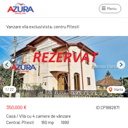
Meniu
Vanzare vila exclusivista, centru Pitesti
Previous
Next
1
/
22
Harta
350,000 €
ID CP1882871
Casă / Vilă cu 4 camere de vânzare
Central, Pitesti
160 mp
1990