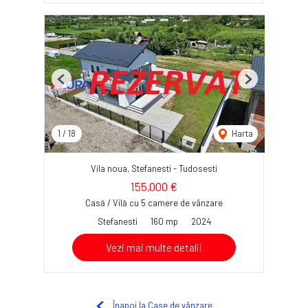
Previous
Next
1
/
18
Harta
Vila noua, Stefanesti - Tudosesti
155,000 €
Casă / Vilă cu 5 camere de vânzare
Stefanesti
160 mp
2024
Vezi mai multe detalii
Înapoi la Case de vânzare