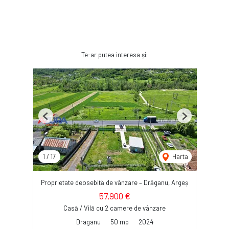
Te-ar putea interesa și:
Previous
Next
1
/
17
Harta
Proprietate deosebită de vânzare – Drăganu, Argeș
57,900 €
Casă / Vilă cu 2 camere de vânzare
Draganu
50 mp
2024