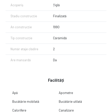
Acoperiș
Țiglă
Stadiu construcție
Finalizată
An construcție
1990
Tip construcție
Cărămidă
Număr etaje clădire
2
Are mansardă
Da
Facilități
Apă
Apometre
Bucătărie mobilată
Bucătărie utilată
Calorifere
Canalizare