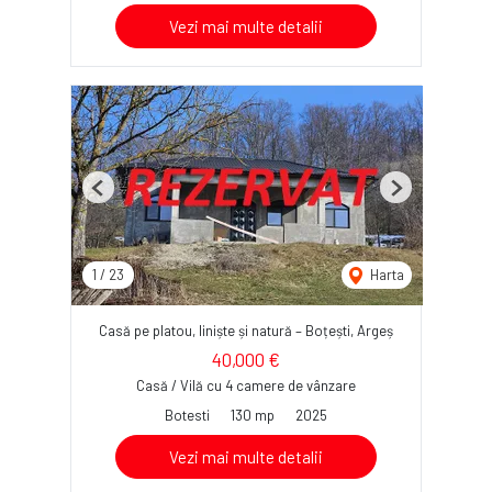
Vezi mai multe detalii
Previous
Next
1
/
23
Harta
Casă pe platou, liniște și natură – Boțești, Argeș
40,000 €
Casă / Vilă cu 4 camere de vânzare
Botesti
130 mp
2025
Vezi mai multe detalii