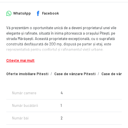
WhatsApp
Facebook
Vă prezentăm o oportunitate unică de a deveni proprietarul unei vile
elegante și rafinate, situată în inima pitorească a orașului Pitești, pe
strada Mărășești. Această proprietate excepțională, cu o suprafată
construită desfășurată de 200 mp, dispusă pe parter și etaj, este
reprezentativă pentru confortul și rafinamentul vieții urbane.
Caracteristici cheie ale acestei vile includ:
Citește mai mult
1. Locație de Vis
Oferte imobiliare Pitesti
Case de vânzare Pitesti
Case de vânzare
Amplasată strategic pe strada Mărășești din centrul orașului Pitești,
această vilă vă oferă acces facil la toate facilitățile urbane esențiale.
Cu proximitatea sa de atracțiile culturale, centrele comerciale,
instituțiile educaționale și zonele de agrement, veți trăi experiența unei
Număr camere
4
vieți comode și bine conectate.
Număr bucătării
1
2. Spațiu Generos și Design Elegant
Vila dispune de 4 camere spațioase, oferind suficient spațiu pentru a
vă desfășura creativitatea și a vă personaliza fiecare colț al casei. Cu o
Număr băi
2
arhitectură atent gândită și finisaje de înaltă calitate, această