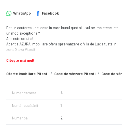
WhatsApp
Facebook
Esti in cautarea unei case in care bunul gust si luxul se impletesc intr-
un mod exceptional?
Aici este solutia!
Agentia AZURA Imobiliare ofera spre vanzare o Vila de Lux situata in
zona Slava Pitesti !
Aceasta este structurata astfel P+1+M avand 164mp utili.Curtea
Citește mai mult
masoara 300mp dintre care doar 140mp utili.
Aceasta locuinta este dotata cu Garaj,loc pentru gratare, loc parcare,
incalzire in pardoseala, centrala termica proprie.
Oferte imobiliare Pitesti
Case de vânzare Pitesti
Case de vânzare
Daca este pe gustul tau si iti starneste spiritul luxuriant nu ezita sa ne
contactezi pentru o vizionare!
Număr camere
4
Număr bucătării
1
Număr băi
2