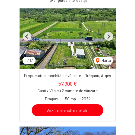
Te-ar putea interesa și:
Previous
Next
1
/
17
Harta
Proprietate deosebită de vânzare – Drăganu, Argeș
57,900 €
Casă / Vilă cu 2 camere de vânzare
Draganu
50 mp
2024
Vezi mai multe detalii