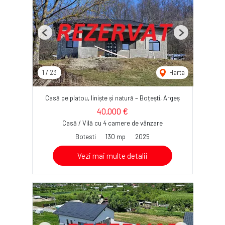
Previous
Next
1
/
23
Harta
Casă pe platou, liniște și natură – Boțești, Argeș
40,000 €
Casă / Vilă cu 4 camere de vânzare
Botesti
130 mp
2025
Vezi mai multe detalii