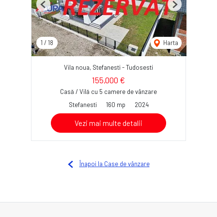
Previous
Next
1
/
18
Harta
Vila noua, Stefanesti - Tudosesti
155,000 €
Casă / Vilă cu 5 camere de vânzare
Stefanesti
160 mp
2024
Vezi mai multe detalii
Înapoi la Case de vânzare