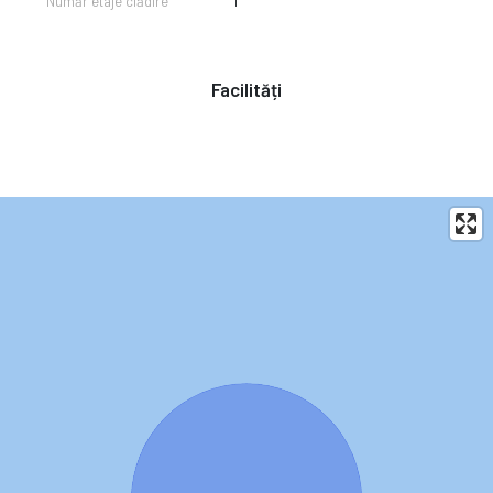
Număr etaje clădire
1
Facilități