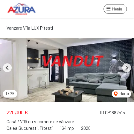
Meniu
Vanzare Vila LUX Pitesti
Previous
Next
1
/
25
Harta
220,000 €
ID CP1882515
Casă / Vilă cu 4 camere de vânzare
Calea Bucuresti, Pitesti
164 mp
2020