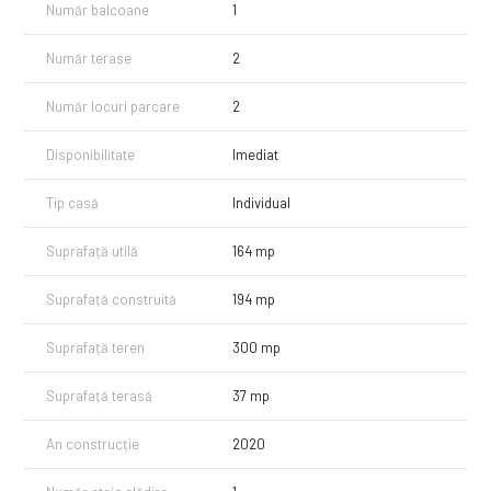
Număr balcoane
1
Număr terase
2
Număr locuri parcare
2
Disponibilitate
Imediat
Tip casă
Individual
Suprafață utilă
164 mp
Suprafață construită
194 mp
Suprafață teren
300 mp
Suprafață terasă
37 mp
An construcție
2020