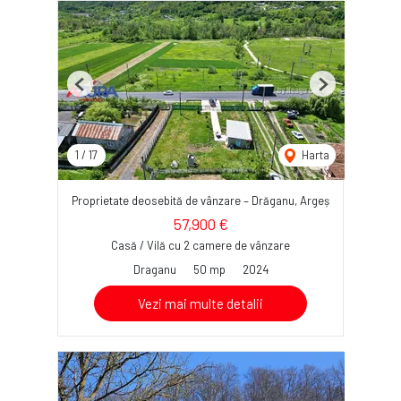
Previous
Next
1
/
17
Harta
Proprietate deosebită de vânzare – Drăganu, Argeș
57,900 €
Casă / Vilă cu 2 camere de vânzare
Draganu
50 mp
2024
Vezi mai multe detalii