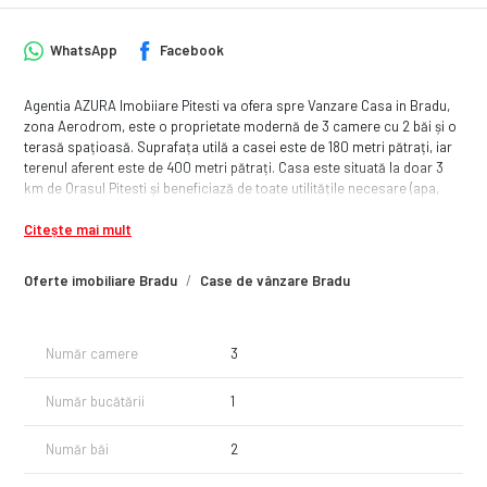
WhatsApp
Facebook
Agentia AZURA Imobiiare Pitesti va ofera spre Vanzare Casa in Bradu,
zona Aerodrom, este o proprietate modernă de 3 camere cu 2 băi și o
terasă spațioasă. Suprafața utilă a casei este de 180 metri pătrați, iar
terenul aferent este de 400 metri pătrați. Casa este situată la doar 3
km de Orasul Pitesti și beneficiază de toate utilitățile necesare (apa,
curent electric, gaz, canalizare). Este o locație ideală pentru cei care
Citește mai mult
doresc să trăiască într-un mediu liniștit, în apropierea orașului.
Sistemul de incalzire este prin intermediul caloriferelor, cu o centrala
Ariston, care asigura o incalzire eficienta
Oferte imobiliare Bradu
Case de vânzare Bradu
Parterul dispune de :
-Living
-2 dormitoare dintre care unul matrimonial
Număr camere
3
-2 bai
-1 bucatarie
Mansarda si curtea sunt neamenajate, lasand loc pentru personalizare
Număr bucătării
1
si amenajarea dupa gustul fiecaruia.
Pentru mai multe informatii si o programare pentru vizita casei va
Număr băi
2
asteptam cu drag sa ne contactati!