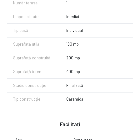
Număr terase
1
Disponibilitate
Imediat
Tip casă
Individual
Suprafață utilă
180 mp
Suprafață construită
200 mp
Suprafață teren
400 mp
Stadiu construcție
Finalizată
Tip construcție
Cărămidă
Facilități
Apă
Canalizare