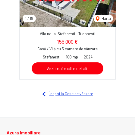
1
/
18
Harta
Vila noua, Stefanesti - Tudosesti
155,000 €
Casă / Vilă cu 5 camere de vânzare
Stefanesti
160 mp
2024
Vezi mai multe detalii
Înapoi la Case de vânzare
Azura Imobiliare