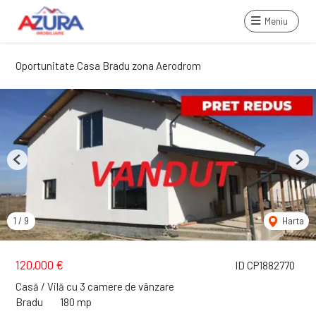
Meniu
Oportunitate Casa Bradu zona Aerodrom
Previous
Next
1
/
9
Harta
120,000 €
ID CP1882770
Casă / Vilă cu 3 camere de vânzare
Bradu
180 mp