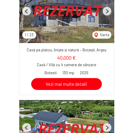
Previous
Next
1
/
23
Harta
Casă pe platou, liniște și natură – Boțești, Argeș
40,000 €
Casă / Vilă cu 4 camere de vânzare
Botesti
130 mp
2025
Vezi mai multe detalii
Previous
Next