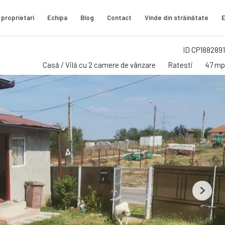
 proprietari
Echipa
Blog
Contact
Vinde din străinătate
E
ID CP1882891
Casă / Vilă cu 2 camere de vânzare
Ratesti
47 mp
Next