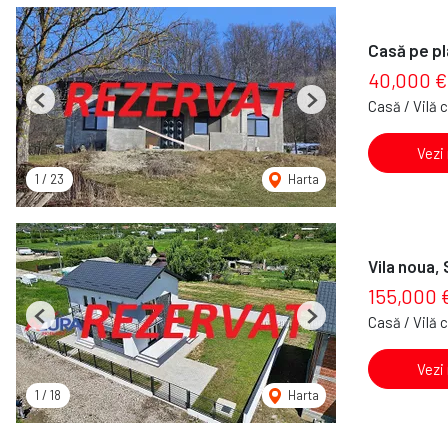
Casă pe pla
40,000 €
Casă / Vilă 
Previous
Next
Vezi
1
/
23
Harta
Vila noua,
155,000 
Casă / Vilă 
Previous
Next
Vezi
1
/
18
Harta