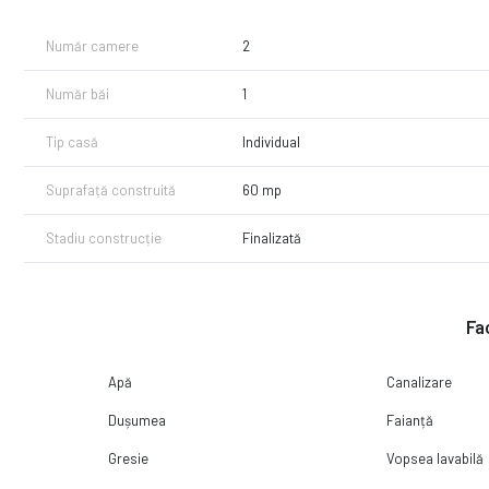
Număr camere
2
Număr băi
1
Tip casă
Individual
Suprafață construită
60 mp
Stadiu construcție
Finalizată
Fac
Apă
Canalizare
Dușumea
Faianță
Gresie
Vopsea lavabilă