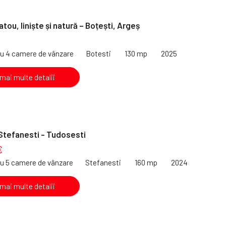
tou, liniște și natură – Boțești, Argeș
cu 4 camere de vânzare
Botesti
130 mp
2025
 mai multe detalii
 Stefanesti - Tudosesti
€
cu 5 camere de vânzare
Stefanesti
160 mp
2024
 mai multe detalii