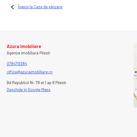
Înapoi la Case de vânzare
Azura Imobiliare
Agenție imobiliară Pitesti
0784719384
office@azuraimobiliare.ro
Bd Republicii Nr. 79 et 1 ap 8 Pitesti
Deschide în Google Maps