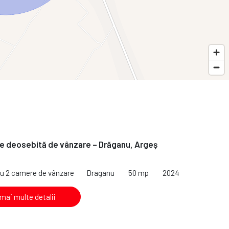
e deosebită de vânzare – Drăganu, Argeș
cu 2 camere de vânzare
Draganu
50 mp
2024
 mai multe detalii