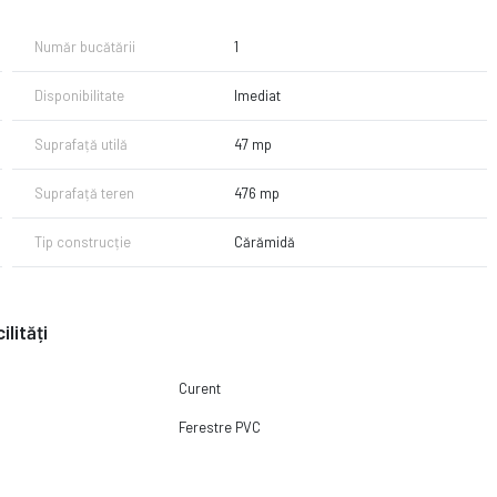
Număr bucătării
1
Disponibilitate
Imediat
Suprafață utilă
47 mp
Suprafață teren
476 mp
Tip construcție
Cărămidă
ilități
Curent
Ferestre PVC