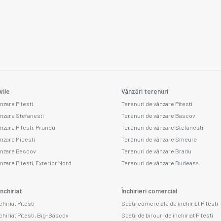
vile
Vânzări terenuri
nzare Pitesti
Terenuri de vânzare Pitesti
ânzare Stefanesti
Terenuri de vânzare Bascov
ânzare Pitesti, Prundu
Terenuri de vânzare Stefanesti
ânzare Micesti
Terenuri de vânzare Smeura
ânzare Bascov
Terenuri de vânzare Bradu
nzare Pitesti, Exterior Nord
Terenuri de vânzare Budeasa
nchiriat
Închirieri comercial
chiriat Pitesti
Spații comerciale de închiriat Pitesti
chiriat Pitesti, Big-Bascov
Spații de birouri de închiriat Pitesti