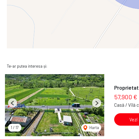
Te-ar putea interesa și:
Proprietat
57,900 €
Casă / Vilă 
Previous
Next
Vezi
1
/
17
Harta