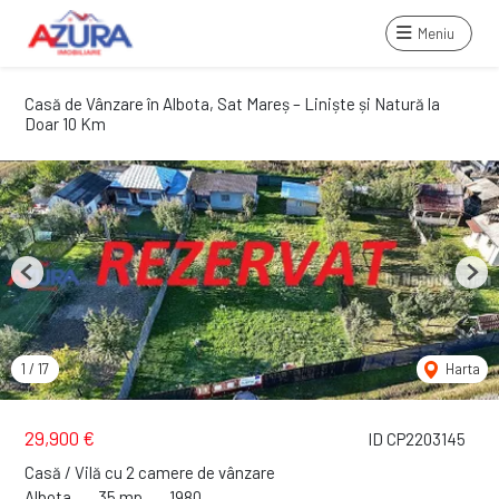
Meniu
Casă de Vânzare în Albota, Sat Mareș – Liniște și Natură la
Doar 10 Km
Previous
Next
1
/
17
Harta
29,900 €
ID CP2203145
Casă / Vilă cu 2 camere de vânzare
Albota
35 mp
1980