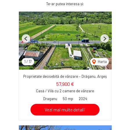
Te-ar putea interesa și:
Previous
Next
1
/
17
Harta
Proprietate deosebită de vânzare – Drăganu, Argeș
57,900 €
Casă / Vilă cu 2 camere de vânzare
Draganu
50 mp
2024
Vezi mai multe detalii