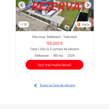
Previous
Next
1
/
18
Harta
Vila noua, Stefanesti - Tudosesti
155,000 €
Casă / Vilă cu 5 camere de vânzare
Stefanesti
160 mp
2024
Vezi mai multe detalii
Înapoi la Case de vânzare