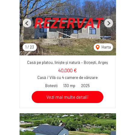
Previous
Next
1
/
23
Harta
Casă pe platou, liniște și natură – Boțești, Argeș
40,000 €
Casă / Vilă cu 4 camere de vânzare
Botesti
130 mp
2025
Vezi mai multe detalii