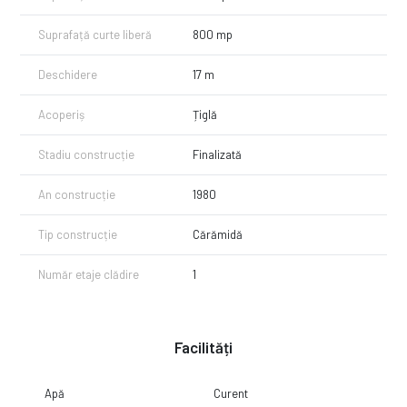
Suprafață curte liberă
800 mp
Deschidere
17 m
Acoperiș
Țiglă
Stadiu construcție
Finalizată
An construcție
1980
Tip construcție
Cărămidă
Număr etaje clădire
1
Facilități
Apă
Curent