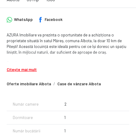
WhatsApp
Facebook
AZURA Imobiliare va prezinta o oportunitate de a achiziționa o
proprietate situată în satul Măreș, comuna Albota, la doar 10 km de
Pitești! Această locuință este ideală pentru cei ce își doresc un spațiu
liniștit, în mijlocul naturii, dar suficient de aproape de oraș.
Detalii proprietate:
Citește mai mult
Casă locuibilă – 2 camere confortabile, perfectă pentru a fi
transformată într-un cămin cald și primitor.
Oferte imobiliare Albota
Case de vânzare Albota
Magazie spațioasă – pentru depozitare sau diverse activități
gospodărești.
Teren generos de 2140 mp – din care 800 mp curte bine delimitată,
ideală pentru amenajarea unui loc de relaxare sau grădină.
Număr camere
2
Deschidere la stradă de 17 m – acces ușor și vizibilitate excelentă.
Utilități trase: apă și curent electric disponibile, facilitând adaptarea
Dormitoare
1
rapidă la un stil de viață modern.
Accesibilitate: doar 10 km de Pitești, oferind atât liniște rurală, cât și
Număr bucătării
1
acces rapid la facilitățile urbane.