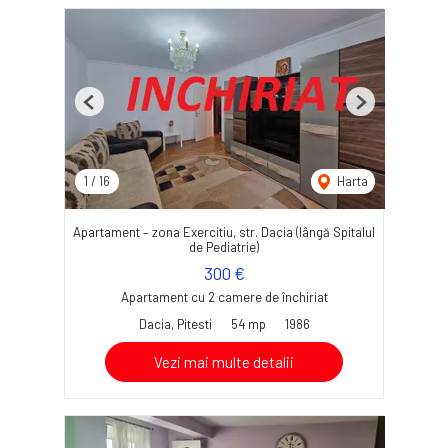
Previous
Next
1
/
16
Harta
Apartament – zona Exercitiu, str. Dacia (lângă Spitalul
de Pediatrie)
300 €
Apartament cu 2 camere de închiriat
Dacia, Pitesti
54 mp
1986
Vezi mai multe detalii