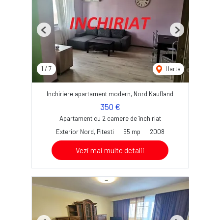
Previous
Next
1
/
7
Harta
Inchiriere apartament modern, Nord Kaufland
350 €
Apartament cu 2 camere de închiriat
Exterior Nord, Pitesti
55 mp
2008
Vezi mai multe detalii