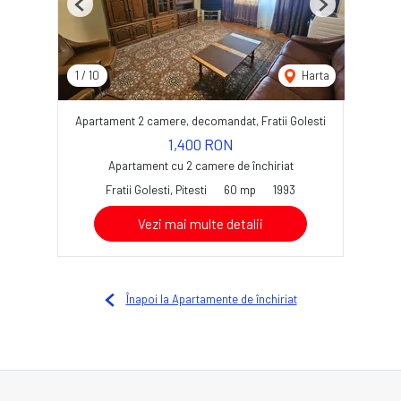
Previous
Next
1
/
10
Harta
Apartament 2 camere, decomandat, Fratii Golesti
1,400 RON
Apartament cu 2 camere de închiriat
Fratii Golesti, Pitesti
60 mp
1993
Vezi mai multe detalii
Înapoi la Apartamente de închiriat