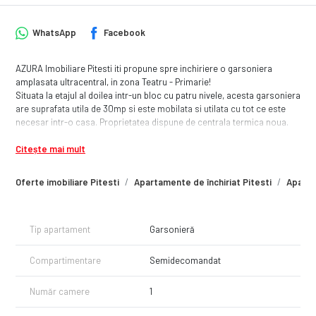
WhatsApp
Facebook
AZURA Imobiliare Pitesti iti propune spre inchiriere o garsoniera
amplasata ultracentral, in zona Teatru - Primarie!
Situata la etajul al doilea intr-un bloc cu patru nivele, acesta garsoniera
are suprafata utila de 30mp si este mobilata si utilata cu tot ce este
necesar intr-o casa. Proprietatea dispune de centrala termica noua.
Daca esti interesat de aceasta garsoniera ne poti suna si mergem cu
Citește mai mult
drag la vizionare!
Oferte imobiliare Pitesti
Apartamente de închiriat Pitesti
Apartam
Tip apartament
Garsonieră
Compartimentare
Semidecomandat
Număr camere
1