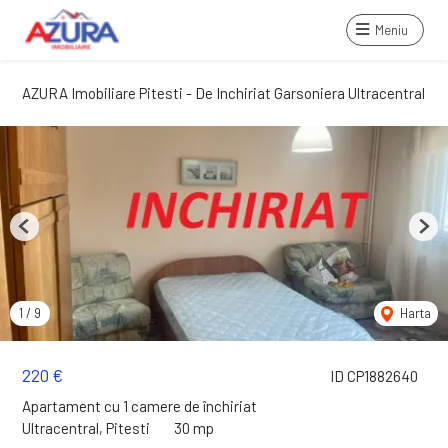
Meniu
AZURA Imobiliare Pitesti - De Inchiriat Garsoniera Ultracentral
Previous
Next
1
/
9
Harta
220 €
ID CP1882640
Apartament cu 1 camere de închiriat
Ultracentral, Pitesti
30 mp