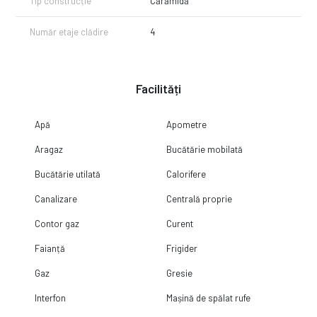
Tip construcție
Cărămidă
Număr etaje clădire
4
Facilități
Apă
Apometre
Aragaz
Bucătărie mobilată
Bucătărie utilată
Calorifere
Canalizare
Centrală proprie
Contor gaz
Curent
Faianță
Frigider
Gaz
Gresie
Interfon
Mașină de spălat rufe