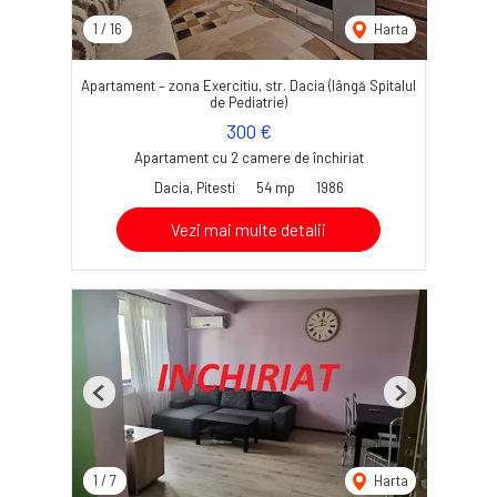
1
/
16
Harta
Apartament – zona Exercitiu, str. Dacia (lângă Spitalul
de Pediatrie)
300 €
Apartament cu 2 camere de închiriat
Dacia, Pitesti
54 mp
1986
Vezi mai multe detalii
Previous
Next
1
/
7
Harta