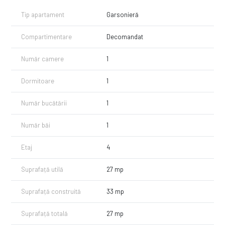
Se cere: Seriozitate și respect reciproc.
Tip apartament
Garsonieră
Se cauta: Chiriași stabili cu venituri legale, fără animale.
Compartimentare
Decomandat
Număr camere
1
Dormitoare
1
Număr bucătării
1
Număr băi
1
Etaj
4
Suprafață utilă
27 mp
Suprafață construită
33 mp
Suprafață totală
27 mp