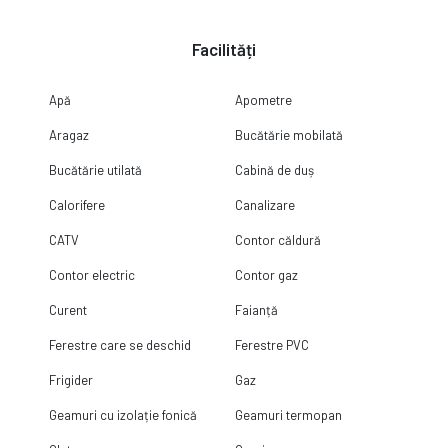
Facilități
Apă
Apometre
Aragaz
Bucătărie mobilată
Bucătărie utilată
Cabină de duș
Calorifere
Canalizare
CATV
Contor căldură
Contor electric
Contor gaz
Curent
Faianță
Ferestre care se deschid
Ferestre PVC
Frigider
Gaz
Geamuri cu izolație fonică
Geamuri termopan