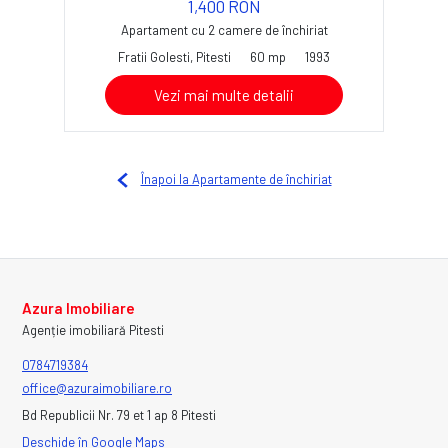
1,400 RON
Apartament cu 2 camere de închiriat
Fratii Golesti, Pitesti
60 mp
1993
Vezi mai multe detalii
Înapoi la Apartamente de închiriat
Azura Imobiliare
Agenție imobiliară Pitesti
0784719384
office@azuraimobiliare.ro
Bd Republicii Nr. 79 et 1 ap 8 Pitesti
Deschide în Google Maps