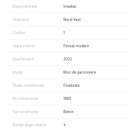
Disponibilitate
Imediat
Orientare
Nord-Vest
Confort
1
Stare interior
Finisat modern
Anul finisării
2022
Imobil
Bloc de garsoniere
Stadiu construcție
Finalizată
An construcție
1980
Tip construcție
Beton
Număr etaje clădire
4