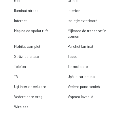
Glet
Gresie
Iluminat stradal
Interfon
Internet
Izolație exterioară
Mașină de spălat rufe
Mijloace de transport în
comun
Mobilat complet
Parchet laminat
Străzi asfaltate
Tapet
Telefon
Termoficare
TV
Ușă intrare metal
Uși interior celulare
Vedere panoramică
Vedere spre oraș
Vopsea lavabilă
Wireless