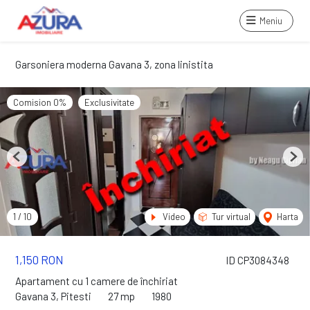
Meniu
Garsoniera moderna Gavana 3, zona linistita
Comision 0%
Exclusivitate
Previous
Next
1
/
10
Video
Tur virtual
Harta
1,150 RON
ID CP3084348
Apartament cu 1 camere de închiriat
Gavana 3, Pitesti
27 mp
1980