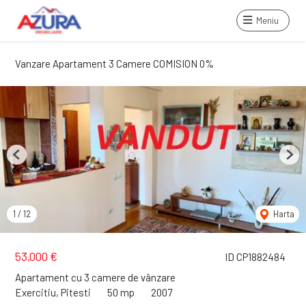
Meniu
Vanzare Apartament 3 Camere COMISION 0%
Previous
Next
1
/
12
Harta
53,000 €
ID CP1882484
Apartament cu 3 camere de vânzare
Exercitiu, Pitesti
50 mp
2007