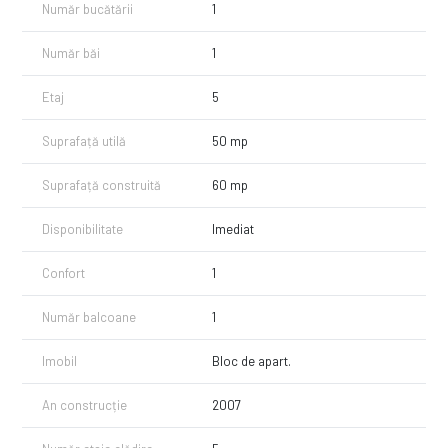
Număr bucătării
1
Număr băi
1
Etaj
5
Suprafață utilă
50 mp
Suprafață construită
60 mp
Disponibilitate
Imediat
Confort
1
Număr balcoane
1
Imobil
Bloc de apart.
An construcție
2007