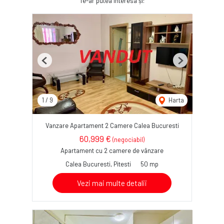
Te-ar putea interesa și:
Previous
Next
1
/
9
Harta
Vanzare Apartament 2 Camere Calea Bucuresti
60,999 €
(negociabil)
Apartament cu 2 camere de vânzare
Calea Bucuresti, Pitesti
50 mp
Vezi mai multe detalii