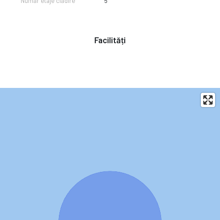
Număr etaje clădire
5
Facilități