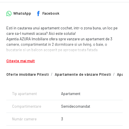
WhatsApp
Facebook
Esti in cautarea unui apartament cochet, intr-o zona buna, un loc pe
care sa-l numesti acasa? Aici este solutia!
Agentia AZURA Imobiliare ofera spre vanzare un apartament de 3
camere, compartimentat in 2 dormitoare si un living, o baie, o
bucatarie si un balcon acoperit pe aproape toata fatada
apartamentului! Apartamentul este dotat cu centrala termica proprie,
Citește mai mult
si finisaje moderne! Acesta este amplasat la etajul 5 din 5, fiind o
mansarda recent construita (2007).
Imobilul este situat intr-o zona ravnita a orasului(LIDL Banat), avand
Oferte imobiliare Pitesti
Apartamente de vânzare Pitesti
Aparta
toate facilitatile la indemana (hypermarket, linii de transport, scoli,
licee, restaurante, sala de fitness etc.)
Daca este ceea ce ti se potriveste nu ezita sa ne contactezi pentru a
Tip apartament
Apartament
viziona impreuna imobilul!
Agentia AZURA Imobiliare ofera COMISION 0% spre vanzare si
consiliere de finantare!
Compartimentare
Semidecomandat
Număr camere
3