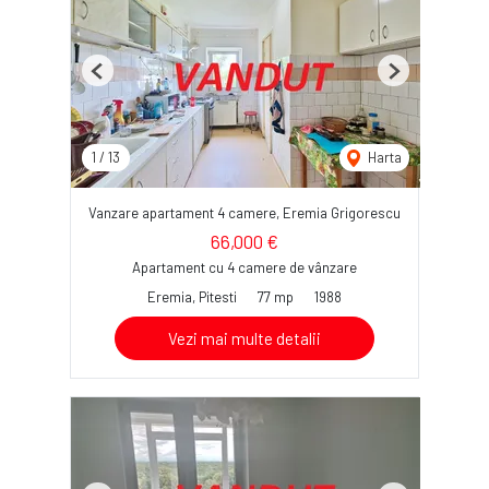
Previous
Next
1
/
13
Harta
Vanzare apartament 4 camere, Eremia Grigorescu
66,000 €
Apartament cu 4 camere de vânzare
Eremia, Pitesti
77 mp
1988
Vezi mai multe detalii