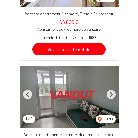
Vanzare apartament 4 camere, Eremia Grigorescu
66,000 €
Apartament cu 4 camere de vânzare
Eremia, Pitesti
77 mp
1988
Vezi mai multe detalii
Previous
Next
1
/
9
Harta
Vanzare apartament 3 camere, decomandat, Trivale