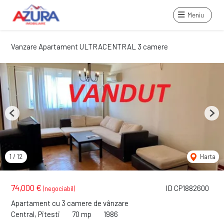
Meniu
Vanzare Apartament ULTRACENTRAL 3 camere
Previous
Next
1
/
12
Harta
74,000 €
ID CP1882600
(negociabil)
Apartament cu 3 camere de vânzare
Central, Pitesti
70 mp
1986