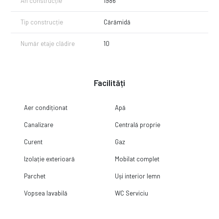
An construcție
1986
Tip construcție
Cărămidă
Număr etaje clădire
10
Facilități
Aer condiționat
Apă
Canalizare
Centrală proprie
Curent
Gaz
Izolație exterioară
Mobilat complet
Parchet
Uși interior lemn
Vopsea lavabilă
WC Serviciu