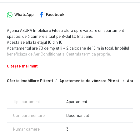
WhatsApp
Facebook
Agenia AZURA Imobiliare Pitesti ofera spre vanzare un apartament
spatios, de 3 camere situat pe B-dul I.C Bratianu.
Acesta se afla la etajul 10 din 10.
Apartamentul are 70 de mp utili + 2 balcoane de 18 m in total. Imobilul
beneficiaza de Aer Conditionat si Centrala termica proprie.
Structura: Living, 2 Dormitoare, 2 bai, o Bucatarie, 2 balcoane, Hol.
Citește mai mult
Blocul are lift recent modernizat!
Daca este pe gustul tau nu ezita sa ne contactezi pentru o vizionare !
Oferte imobiliare Pitesti
Apartamente de vânzare Pitesti
Aparta
Tip apartament
Apartament
Compartimentare
Decomandat
Număr camere
3