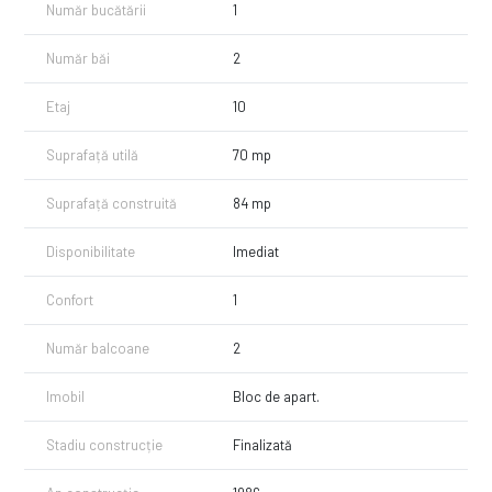
Număr bucătării
1
Număr băi
2
Etaj
10
Suprafață utilă
70 mp
Suprafață construită
84 mp
Disponibilitate
Imediat
Confort
1
Număr balcoane
2
Imobil
Bloc de apart.
Stadiu construcție
Finalizată