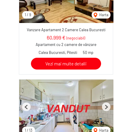
1
/
9
Harta
Vanzare Apartament 2 Camere Calea Bucuresti
60,999 €
(negociabil)
Apartament cu 2 camere de vânzare
Calea Bucuresti, Pitesti
50 mp
Vezi mai multe detalii
Previous
Next
1
/
13
Harta