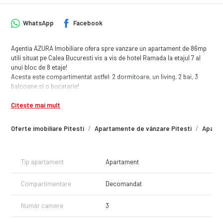
WhatsApp
Facebook
Agentia AZURA Imobiliare ofera spre vanzare un apartament de 86mp
utili situat pe Calea Bucuresti vis a vis de hotel Ramada la etajul 7 al
unui bloc de 8 etaje!
Acesta este compartimentat astfel: 2 dormitoare, un living, 2 bai, 3
balcoane si o bucatarie!
Acesta beneficiaza de lift si centrala termica proprie.
Citește mai mult
Fiind situat la etajul 7 ofera o panorama superba.
Daca este pe gustul tau nu ezita sa ne contactezi pentru o vizionare!
Oferte imobiliare Pitesti
Apartamente de vânzare Pitesti
Aparta
Tip apartament
Apartament
Compartimentare
Decomandat
Număr camere
3