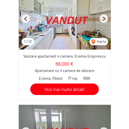
Previous
Next
1
/
13
Harta
Vanzare apartament 4 camere, Eremia Grigorescu
66,000 €
Apartament cu 4 camere de vânzare
Eremia, Pitesti
77 mp
1988
Vezi mai multe detalii