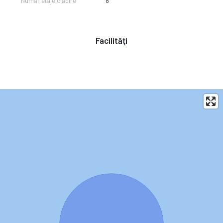
Număr etaje clădire
8
Facilități