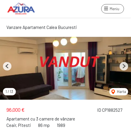
Meniu
Vanzare Apartament Calea Bucuresti
Previous
Next
1
/
13
Harta
96,000 €
ID CP1882527
Apartament cu 3 camere de vânzare
Ceair, Pitesti
86 mp
1989