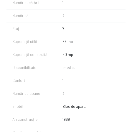
Număr bucătării
1
Număr băi
2
Etaj
7
Suprafață utilă
86 mp
Suprafață construită
90 mp
Disponibilitate
Imediat
Confort
1
Număr balcoane
3
Imobil
Bloc de apart.
An construcție
1989