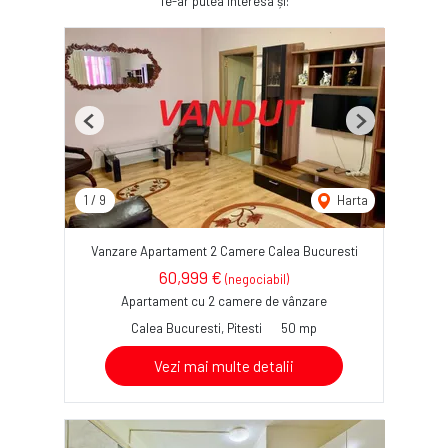
Te-ar putea interesa și:
Previous
Next
1
/
9
Harta
Vanzare Apartament 2 Camere Calea Bucuresti
60,999 €
(negociabil)
Apartament cu 2 camere de vânzare
Calea Bucuresti, Pitesti
50 mp
Vezi mai multe detalii