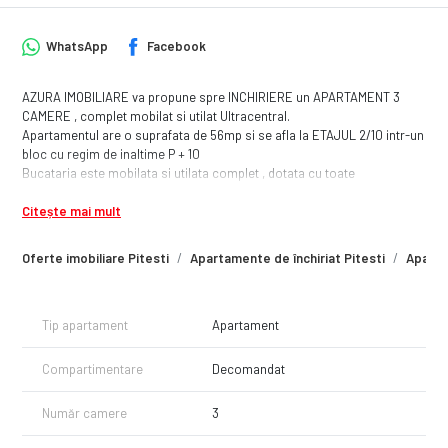
WhatsApp
Facebook
AZURA IMOBILIARE va propune spre INCHIRIERE un APARTAMENT 3
CAMERE , complet mobilat si utilat Ultracentral.
Apartamentul are o suprafata de 56mp si se afla la ETAJUL 2/10 intr-un
bloc cu regim de inaltime P + 10
Bucataria este mobilata si utilata complet , dotata cu toate
electrocasnicele necesare.
Citește mai mult
Este ideal ca si rezidenta pentru o familie sau un cuplu, care este in
cautarea unui apartament intr-o zona selecta a orasului.
Oferte imobiliare Pitesti
Apartamente de închiriat Pitesti
Apartam
Tip apartament
Apartament
Compartimentare
Decomandat
Număr camere
3