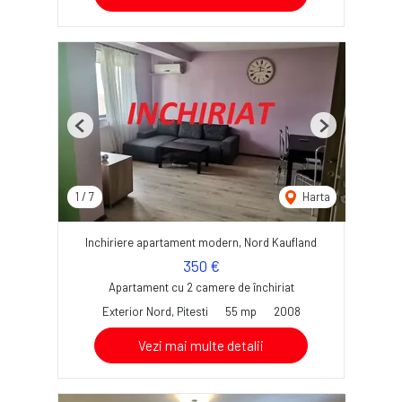
Previous
Next
1
/
7
Harta
Inchiriere apartament modern, Nord Kaufland
350 €
Apartament cu 2 camere de închiriat
Exterior Nord, Pitesti
55 mp
2008
Vezi mai multe detalii