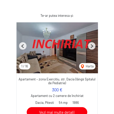
Te-ar putea interesa și:
Previous
Next
1
/
16
Harta
Apartament – zona Exercitiu, str. Dacia (lângă Spitalul
de Pediatrie)
300 €
Apartament cu 2 camere de închiriat
Dacia, Pitesti
54 mp
1986
Vezi mai multe detalii