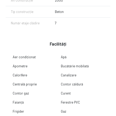
An construcție
2000
Tip construcție
Beton
Număr etaje clădire
7
Facilități
Aer condiționat
Apă
Apometre
Bucătărie mobilată
Calorifere
Canalizare
Centrală proprie
Contor căldură
Contor gaz
Curent
Faianță
Ferestre PVC
Frigider
Gaz