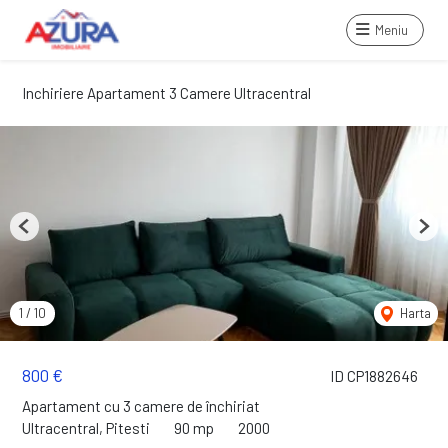
Meniu
Inchiriere Apartament 3 Camere Ultracentral
Previous
Next
1
/
10
Harta
800 €
ID CP1882646
Apartament cu 3 camere de închiriat
Ultracentral, Pitesti
90 mp
2000