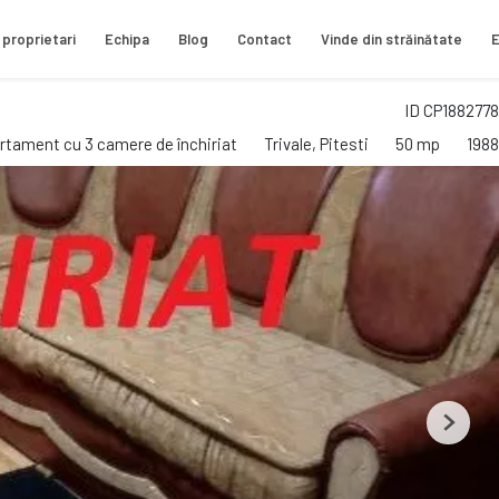
 proprietari
Echipa
Blog
Contact
Vinde din străinătate
E
ID CP1882778
rtament cu 3 camere de închiriat
Trivale, Pitesti
50 mp
1988
Next