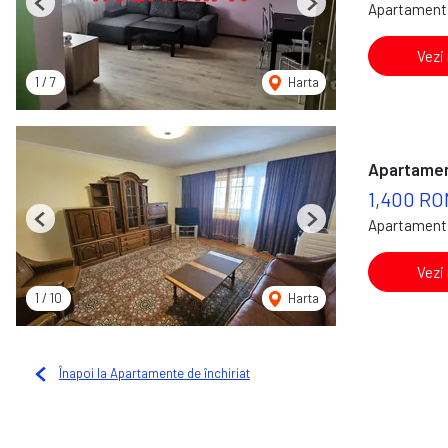
Apartament 
Previous
Next
Vezi
1
/
7
Harta
Apartament
1,400 RO
Apartament 
Previous
Next
Vezi
1
/
10
Harta
Înapoi la Apartamente de închiriat