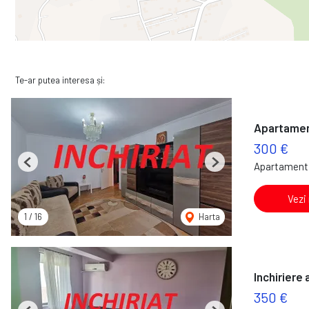
Te-ar putea interesa și:
Apartament
300 €
Apartament 
Previous
Next
Vezi
1
/
16
Harta
Inchiriere
350 €