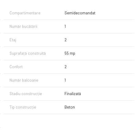
Compartimentare
Semidecomandat
Număr bucătării
1
Etaj
2
Suprafață construită
55 mp
Confort
2
Număr balcoane
1
Stadiu construcție
Finalizată
Tip construcție
Beton