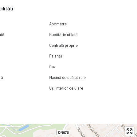
ilități
Apometre
ată
Bucătărie utilată
Centrală proprie
Faianță
Gaz
ră
Mașină de spălat rufe
Uși interior celulare