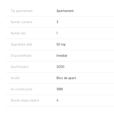
Tip apartament
Apartament
Număr camere
3
Număr băi
1
Suprafață utilă
50 mp
Disponibilitate
Imediat
Anul finisării
2000
Imobil
Bloc de apart.
An construcție
1988
Număr etaje clădire
4