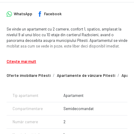
WhatsApp
Facebook
Se vinde un apartament cu 2 camere, confort 1, spatios, amplasat la
nivelul 9 al unui bloc cu 10 etaje din cartierul Razboieni, avand o
panorama deosebita asupra municipiului Pitesti. Apartamentul se vinde
mobilat asa cum se vede in poze, este liber deci disponibil imediat.
Citește mai mult
Oferte imobiliare Pitesti
Apartamente de vânzare Pitesti
Aparta
Tip apartament
Apartament
Compartimentare
Semidecomandat
Număr camere
2