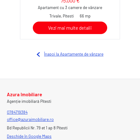
75,000 €
Apartament cu 3 camere de vânzare
Trivale, Pitesti
66 mp
Vezi mai multe detalii
Înapoi la Apartamente de vânzare
Azura Imobiliare
Agenție imobiliară Pitesti
0784719384
office@azuraimobiliare.ro
Bd Republicii Nr. 79 et 1 ap 8 Pitesti
Deschide în Google Maps