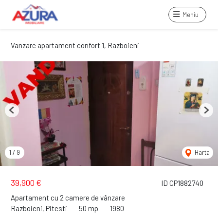
Meniu
Vanzare apartament confort 1, Razboieni
Previous
Next
1
/
9
Harta
39,900 €
ID CP1882740
Apartament cu 2 camere de vânzare
Razboieni, Pitesti
50 mp
1980