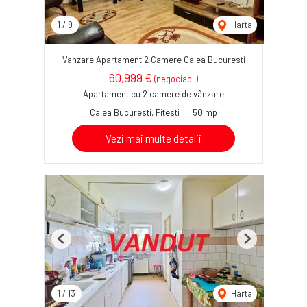
1
/
9
Harta
Vanzare Apartament 2 Camere Calea Bucuresti
60,999 €
(negociabil)
Apartament cu 2 camere de vânzare
Calea Bucuresti, Pitesti
50 mp
Vezi mai multe detalii
Previous
Next
1
/
13
Harta