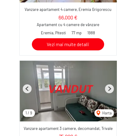
Vanzare apartament 4 camere, Eremia Grigorescu
66,000 €
Apartament cu 4 camere de vânzare
Eremia, Pitesti
77 mp
1988
Vezi mai multe detalii
Previous
Next
1
/
9
Harta
Vanzare apartament 3 camere, decomandat, Trivale