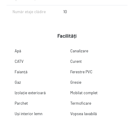
Număr etaje clădire
10
Facilități
Apă
Canalizare
CATV
Curent
Faianță
Ferestre PVC
Gaz
Gresie
Izolație exterioară
Mobilat complet
Parchet
Termoficare
Uși interior lemn
Vopsea lavabilă