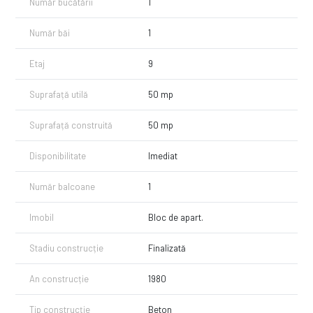
Număr bucătării
1
Număr băi
1
Etaj
9
Suprafață utilă
50 mp
Suprafață construită
50 mp
Disponibilitate
Imediat
Număr balcoane
1
Imobil
Bloc de apart.
Stadiu construcție
Finalizată
An construcție
1980
Tip construcție
Beton