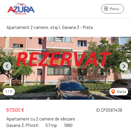
Meniu
Apartament 2 camere, etaj 1, Gavana 3 - Piata
Previous
Next
1
/
11
Harta
67,500 €
ID CP2587438
Apartament cu 2 camere de vânzare
Gavana 3, Pitesti
57 mp
1980