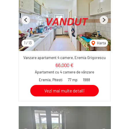
Previous
Next
1
/
13
Harta
Vanzare apartament 4 camere, Eremia Grigorescu
66,000 €
Apartament cu 4 camere de vânzare
Eremia, Pitesti
77 mp
1988
Vezi mai multe detalii