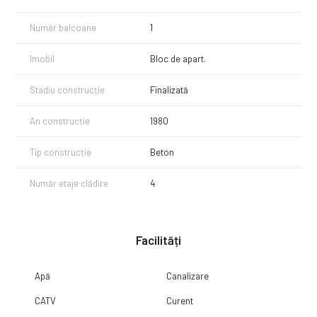
Număr balcoane
1
Imobil
Bloc de apart.
Stadiu construcție
Finalizată
An construcție
1980
Tip construcție
Beton
Număr etaje clădire
4
Facilități
Apă
Canalizare
CATV
Curent