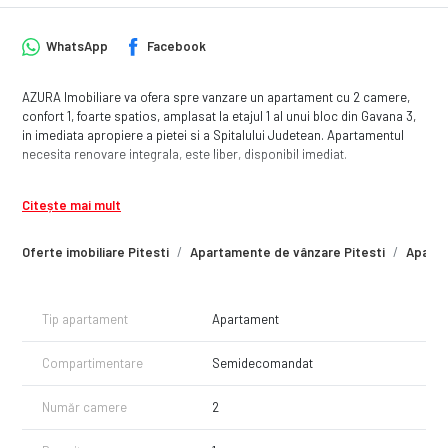
WhatsApp
Facebook
AZURA Imobiliare va ofera spre vanzare un apartament cu 2 camere,
confort 1, foarte spatios, amplasat la etajul 1 al unui bloc din Gavana 3,
in imediata apropiere a pietei si a Spitalului Judetean. Apartamentul
necesita renovare integrala, este liber, disponibil imediat.
Citește mai mult
Oferte imobiliare Pitesti
Apartamente de vânzare Pitesti
Aparta
Tip apartament
Apartament
Compartimentare
Semidecomandat
Număr camere
2