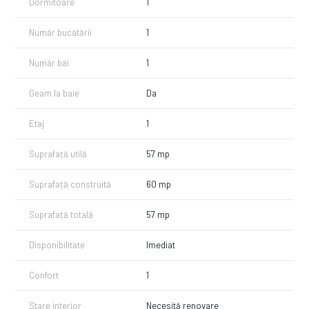
Dormitoare
1
Număr bucătării
1
Număr băi
1
Geam la baie
Da
Etaj
1
Suprafață utilă
57 mp
Suprafață construită
60 mp
Suprafață totală
57 mp
Disponibilitate
Imediat
Confort
1
Stare interior
Necesită renovare