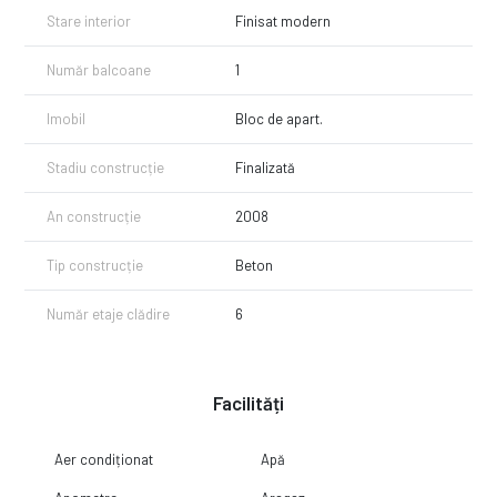
Stare interior
Finisat modern
Număr balcoane
1
Imobil
Bloc de apart.
Stadiu construcție
Finalizată
An construcție
2008
Tip construcție
Beton
Număr etaje clădire
6
Facilități
Aer condiționat
Apă