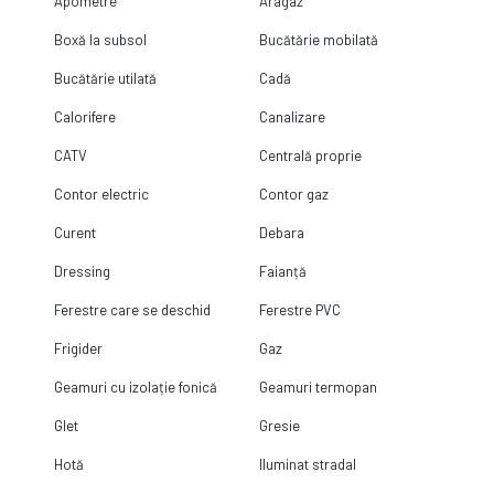
Apometre
Aragaz
Boxă la subsol
Bucătărie mobilată
Bucătărie utilată
Cadă
Calorifere
Canalizare
CATV
Centrală proprie
Contor electric
Contor gaz
Curent
Debara
Dressing
Faianță
Ferestre care se deschid
Ferestre PVC
Frigider
Gaz
Geamuri cu izolație fonică
Geamuri termopan
Glet
Gresie
Hotă
Iluminat stradal