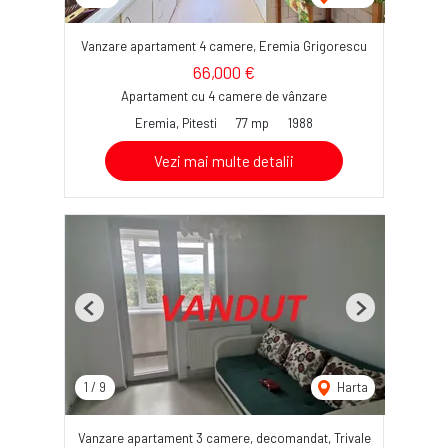
Vanzare apartament 4 camere, Eremia Grigorescu
66,000 €
Apartament cu 4 camere de vânzare
Eremia, Pitesti
77 mp
1988
Vezi mai multe detalii
Previous
Next
1
/
9
Harta
Vanzare apartament 3 camere, decomandat, Trivale