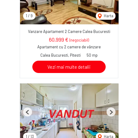
1
/
9
Harta
Vanzare Apartament 2 Camere Calea Bucuresti
60,999 €
(negociabil)
Apartament cu 2 camere de vânzare
Calea Bucuresti, Pitesti
50 mp
Vezi mai multe detalii
Previous
Next
1
/
13
Harta