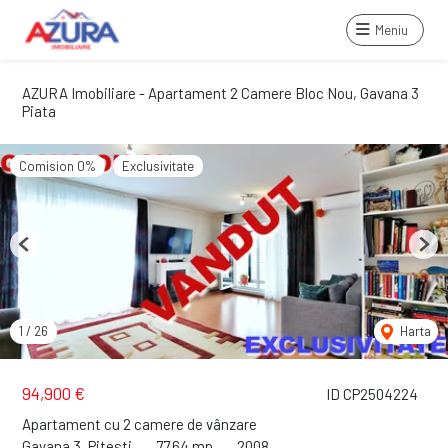
Meniu
AZURA Imobiliare - Apartament 2 Camere Bloc Nou, Gavana 3
Piata
Comision 0%
Exclusivitate
Previous
Next
1
/
26
Harta
94,900 €
ID CP2504224
Apartament cu 2 camere de vânzare
Gavana 3, Pitesti
77.64 mp
2008