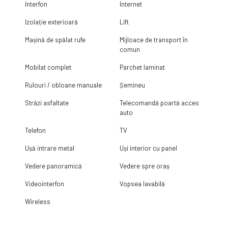
Interfon
Internet
Izolație exterioară
Lift
Mașină de spălat rufe
Mijloace de transport în
comun
Mobilat complet
Parchet laminat
Rulouri / obloane manuale
Șemineu
Străzi asfaltate
Telecomandă poartă acces
auto
Telefon
TV
Ușă intrare metal
Uși interior cu panel
Vedere panoramică
Vedere spre oraș
Videointerfon
Vopsea lavabilă
Wireless