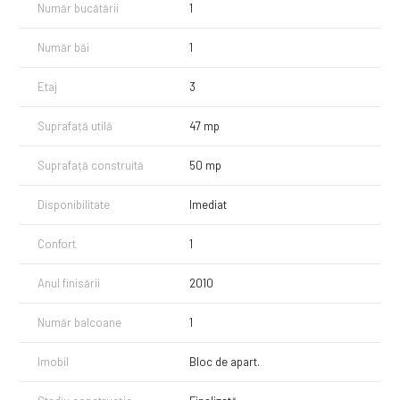
Număr bucătării
1
Număr băi
1
Etaj
3
Suprafață utilă
47 mp
Suprafață construită
50 mp
Disponibilitate
Imediat
Confort
1
Anul finisării
2010
Număr balcoane
1
Imobil
Bloc de apart.