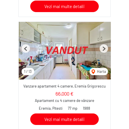
Vezi mai multe detalii
Previous
Next
1
/
13
Harta
Vanzare apartament 4 camere, Eremia Grigorescu
66,000 €
Apartament cu 4 camere de vânzare
Eremia, Pitesti
77 mp
1988
Vezi mai multe detalii