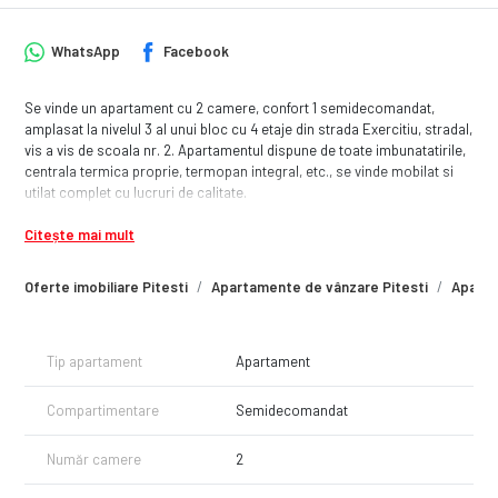
WhatsApp
Facebook
Se vinde un apartament cu 2 camere, confort 1 semidecomandat,
amplasat la nivelul 3 al unui bloc cu 4 etaje din strada Exercitiu, stradal,
vis a vis de scoala nr. 2. Apartamentul dispune de toate imbunatatirile,
centrala termica proprie, termopan integral, etc., se vinde mobilat si
utilat complet cu lucruri de calitate.
Citește mai mult
Oferte imobiliare Pitesti
Apartamente de vânzare Pitesti
Aparta
Tip apartament
Apartament
Compartimentare
Semidecomandat
Număr camere
2