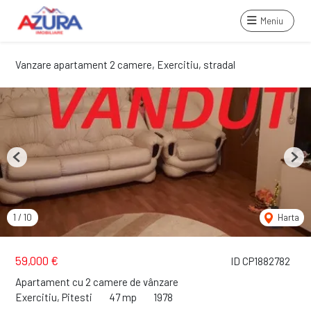
Meniu
Vanzare apartament 2 camere, Exercitiu, stradal
Previous
Next
1
/
10
Harta
59,000 €
ID CP1882782
Apartament cu 2 camere de vânzare
Exercitiu, Pitesti
47 mp
1978