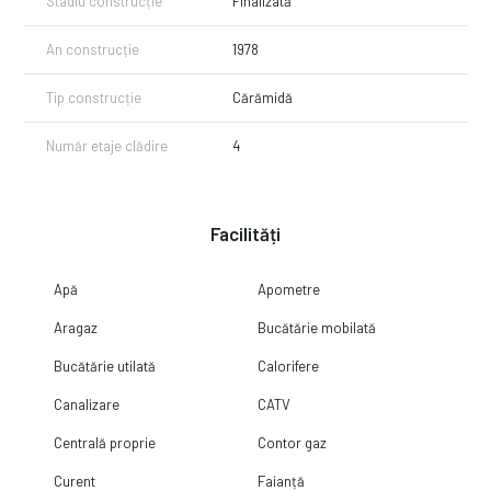
Stadiu construcție
Finalizată
An construcție
1978
Tip construcție
Cărămidă
Număr etaje clădire
4
Facilități
Apă
Apometre
Aragaz
Bucătărie mobilată
Bucătărie utilată
Calorifere
Canalizare
CATV
Centrală proprie
Contor gaz
Curent
Faianță