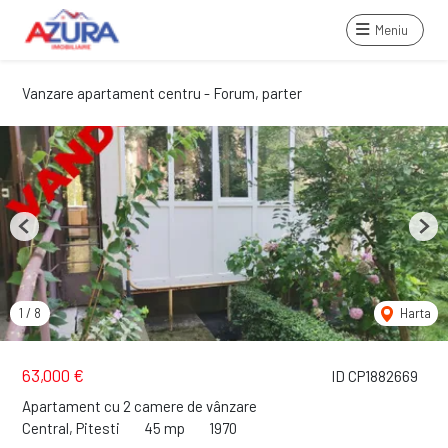
Meniu
Vanzare apartament centru - Forum, parter
Previous
Next
1
/
8
Harta
63,000 €
ID CP1882669
Apartament cu 2 camere de vânzare
Central, Pitesti
45 mp
1970