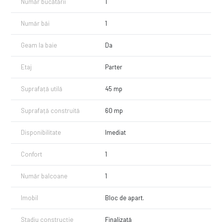
Număr bucătării
1
Număr băi
1
Geam la baie
Da
Etaj
Parter
Suprafață utilă
45 mp
Suprafață construită
60 mp
Disponibilitate
Imediat
Confort
1
Număr balcoane
1
Imobil
Bloc de apart.
Stadiu construcție
Finalizată