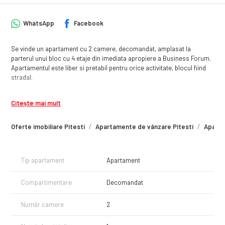
WhatsApp
Facebook
Se vinde un apartament cu 2 camere, decomandat, amplasat la
parterul unui bloc cu 4 etaje din imediata apropiere a Business Forum.
Apartamentul este liber si pretabil pentru orice activitate, blocul fiind
stradal.
Citește mai mult
Oferte imobiliare Pitesti
Apartamente de vânzare Pitesti
Aparta
Tip apartament
Apartament
Compartimentare
Decomandat
Număr camere
2