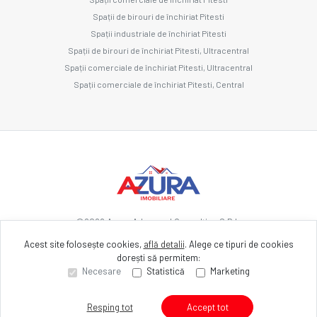
Spații de birouri de închiriat Pitesti
Spații industriale de închiriat Pitesti
Spații de birouri de închiriat Pitesti, Ultracentral
Spații comerciale de închiriat Pitesti, Ultracentral
Spații comerciale de închiriat Pitesti, Central
©
2026
Azura Advanced Consulting S.R.L.
Acest site folosește cookies,
află detalii
.
Alege ce tipuri de cookies
dorești să permitem:
Site creat în
Necesare
Statistică
Marketing
Resping tot
Accept tot
Sună acum
Solicită vizionare