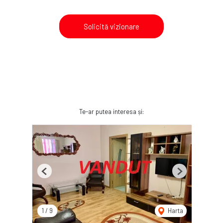
Solicită vizionare
Te-ar putea interesa și:
Previous
Next
1
/
9
Harta