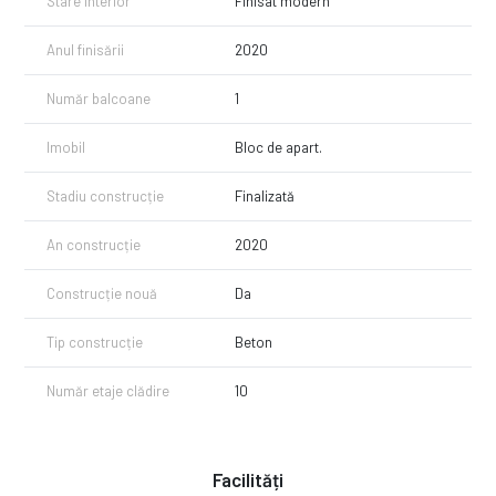
Stare interior
Finisat modern
Anul finisării
2020
Număr balcoane
1
Imobil
Bloc de apart.
Stadiu construcție
Finalizată
An construcție
2020
Construcție nouă
Da
Tip construcție
Beton
Număr etaje clădire
10
Facilități