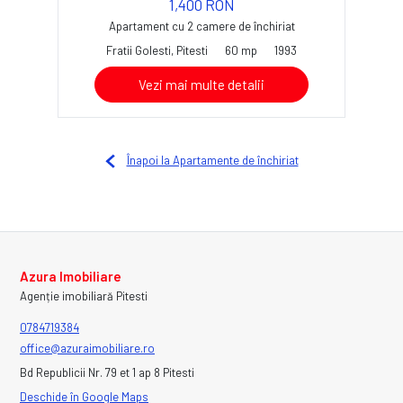
1,400 RON
Apartament cu 2 camere de închiriat
Fratii Golesti, Pitesti
60 mp
1993
Vezi mai multe detalii
Înapoi la Apartamente de închiriat
Azura Imobiliare
Agenție imobiliară Pitesti
0784719384
office@azuraimobiliare.ro
Bd Republicii Nr. 79 et 1 ap 8 Pitesti
Deschide în Google Maps