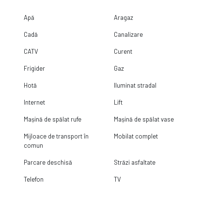
Apă
Aragaz
Cadă
Canalizare
CATV
Curent
Frigider
Gaz
Hotă
Iluminat stradal
Internet
Lift
Mașină de spălat rufe
Mașină de spălat vase
Mijloace de transport în
Mobilat complet
comun
Parcare deschisă
Străzi asfaltate
Telefon
TV