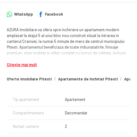
WhatsApp
Facebook
AZURA Imobiliare va ofera spre inchiriere un apartament modern
amplasat la etajul 5 al unui bloc nou construit situat la intrarea in
cartierul Craiovei, la numai 5 minute de mers de centrul municipiului
Pitesti. Apartamentul beneficiaza de toate imbunatatirile, finisaje
premium, este mobilat si utilat complet cu lucruri de calitate, inclusiv
masina de spalat vase. Blocul beneficiaza de parcare privata cu
Citește mai mult
bariera si monitorizata video, 2 lifturi moderne, etc. Este liber,
disponibil imediat. Comision standard.
Oferte imobiliare Pitesti
Apartamente de închiriat Pitesti
Apartam
Tip apartament
Apartament
Compartimentare
Decomandat
Număr camere
2