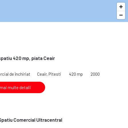
 spatiu 420 mp, piata Ceair
cial de închiriat
Ceair, Pitesti
420 mp
2000
 mai multe detalii
 Spatiu Comercial Ultracentral