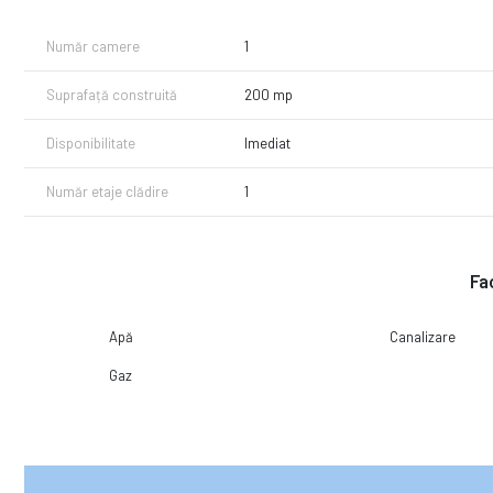
Număr camere
1
Suprafață construită
200 mp
Disponibilitate
Imediat
Număr etaje clădire
1
Fac
Apă
Canalizare
Gaz