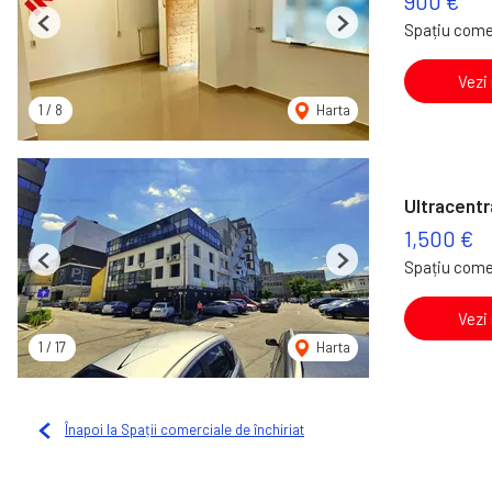
900 €
Spațiu comer
Previous
Next
Vezi
1
/
8
Harta
Ultracentra
1,500 €
Spațiu comer
Previous
Next
Vezi
1
/
17
Harta
Înapoi la Spații comerciale de închiriat