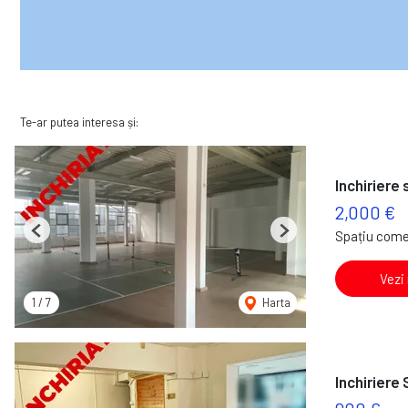
Te-ar putea interesa și:
Inchiriere
2,000 €
Spațiu comer
Previous
Next
Vezi
1
/
7
Harta
Inchiriere