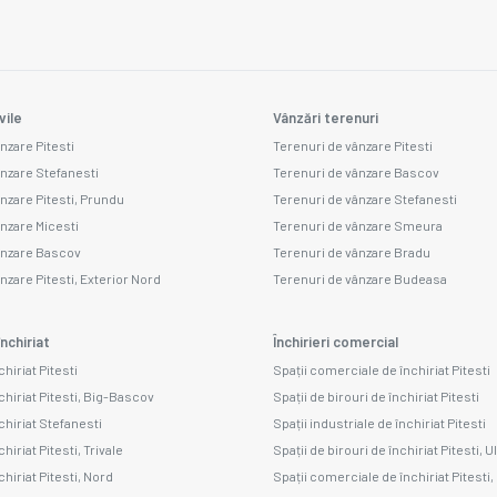
vile
Vânzări terenuri
nzare Pitesti
Terenuri de vânzare Pitesti
ânzare Stefanesti
Terenuri de vânzare Bascov
ânzare Pitesti, Prundu
Terenuri de vânzare Stefanesti
ânzare Micesti
Terenuri de vânzare Smeura
ânzare Bascov
Terenuri de vânzare Bradu
nzare Pitesti, Exterior Nord
Terenuri de vânzare Budeasa
nchiriat
Închirieri comercial
chiriat Pitesti
Spații comerciale de închiriat Pitesti
chiriat Pitesti, Big-Bascov
Spații de birouri de închiriat Pitesti
chiriat Stefanesti
Spații industriale de închiriat Pitesti
hiriat Pitesti, Trivale
Spații de birouri de închiriat Pitesti, U
chiriat Pitesti, Nord
Spații comerciale de închiriat Pitesti,