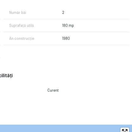
Număr băi
2
Suprafață utilă
180 mp
An construcție
1980
ilități
Curent