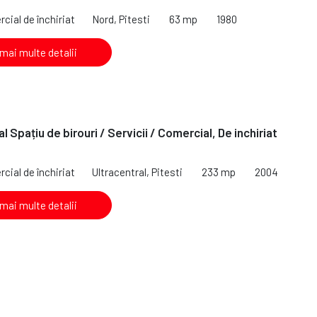
cial de închiriat
Nord, Pitesti
63 mp
1980
 mai multe detalii
l Spațiu de birouri / Servicii / Comercial, De inchiriat
cial de închiriat
Ultracentral, Pitesti
233 mp
2004
 mai multe detalii