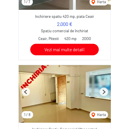
1
/
7
Harta
Inchiriere spatiu 420 mp, piata Ceair
2,000 €
Spațiu comercial de închiriat
Ceair, Pitesti
420 mp
2000
Vezi mai multe detalii
Previous
Next
1
/
8
Harta