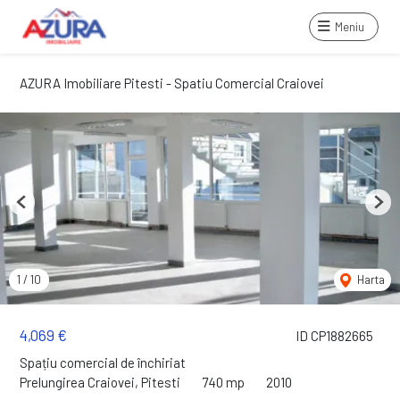
Meniu
AZURA Imobiliare Pitesti - Spatiu Comercial Craiovei
Previous
Next
1
/
10
Harta
4,069 €
ID CP1882665
Spațiu comercial de închiriat
Prelungirea Craiovei, Pitesti
740 mp
2010