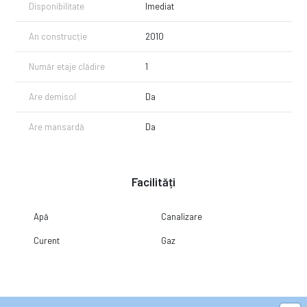
Disponibilitate
Imediat
An construcție
2010
Număr etaje clădire
1
Are demisol
Da
Are mansardă
Da
Facilități
Apă
Canalizare
Curent
Gaz