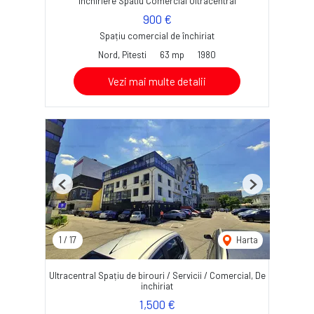
Inchiriere Spatiu Comercial Ultracentral
900 €
Spațiu comercial de închiriat
Nord, Pitesti
63 mp
1980
Vezi mai multe detalii
Previous
Next
1
/
17
Harta
Ultracentral Spațiu de birouri / Servicii / Comercial, De
inchiriat
1,500 €