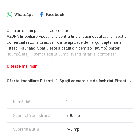
WhatsApp
Facebook
Cauti un spatiu pentru afacerea ta?
AZURA Imobiliare Pitesti, are pentru tine si businessul tau, un spatiu
comercial in zona Craiovei, foarte aproape de Targul Saptamanal
Pitesti, Kaufland. Spatiu este alcatuit din demisol (185mp), parter
(185mp), etaj 1 (185mp), etaj 2(185mp) avand intrari si contorizari
separate si insumand o suprafata utila totala de 740mp. Locatia
Citește mai mult
beneficiaza de toate utilitatile, curent trifazic, parcare proprie(10 locuri),
centrala termica, aer conditionat, geamuri termopan. Spatiul se poate
inchiria si pe nivele la pretul de 1000 EURO.
Oferte imobiliare Pitesti
Spații comerciale de închiriat Pitesti
Spa
Pentru mai multe informatii sau pentru a programa o vizionare, SUNA
ACUM!
Număr băi
1
Suprafață construită
800 mp
Suprafață utilă
740 mp