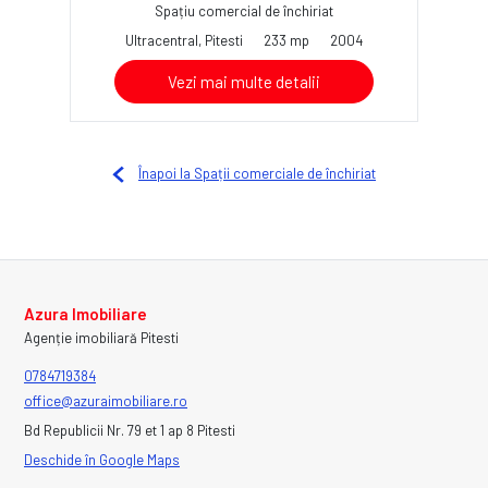
Spațiu comercial de închiriat
Ultracentral, Pitesti
233 mp
2004
Vezi mai multe detalii
Înapoi la Spații comerciale de închiriat
Azura Imobiliare
Agenție imobiliară Pitesti
0784719384
office@azuraimobiliare.ro
Bd Republicii Nr. 79 et 1 ap 8 Pitesti
Deschide în Google Maps