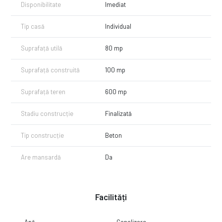
Disponibilitate
Imediat
Tip casă
Individual
Suprafață utilă
80 mp
Suprafață construită
100 mp
Suprafață teren
600 mp
Stadiu construcție
Finalizată
Tip construcție
Beton
Are mansardă
Da
Facilități
Apă
Canalizare