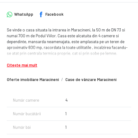
WhatsApp
Facebook
Se vinde o casa situata la intrarea in Maracineni, la 50 m de DN 73 si
numai 700 m de Podul Viilor. Casa este alcatuita din 4 camere si
dependinte, mansarda neamenajata, este amplasata pe un teren de
aproximativ 600 mp, racordata la toate utilitatile , incalzirea facandu-
se atat prin centrala termica proprie, cat si prin sobe pe lemne.
Citește mai mult
Oferte imobiliare Maracineni
Case de vânzare Maracineni
Număr camere
4
Număr bucătării
1
Număr băi
1