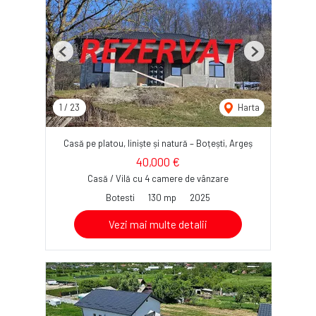
Previous
Next
1
/
23
Harta
Casă pe platou, liniște și natură – Boțești, Argeș
40,000 €
Casă / Vilă cu 4 camere de vânzare
Botesti
130 mp
2025
Vezi mai multe detalii