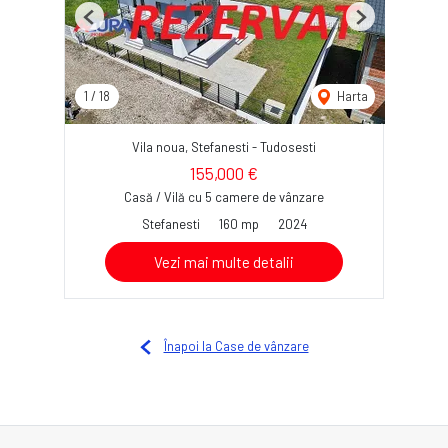
Previous
Next
1
/
18
Harta
Vila noua, Stefanesti - Tudosesti
155,000 €
Casă / Vilă cu 5 camere de vânzare
Stefanesti
160 mp
2024
Vezi mai multe detalii
Înapoi la Case de vânzare