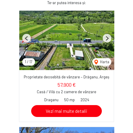
Te-ar putea interesa și:
Previous
Next
1
/
17
Harta
Proprietate deosebită de vânzare – Drăganu, Argeș
57,900 €
Casă / Vilă cu 2 camere de vânzare
Draganu
50 mp
2024
Vezi mai multe detalii