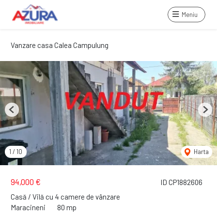
Meniu
Vanzare casa Calea Campulung
Previous
Next
1
/
10
Harta
94,000 €
ID CP1882606
Casă / Vilă cu 4 camere de vânzare
Maracineni
80 mp