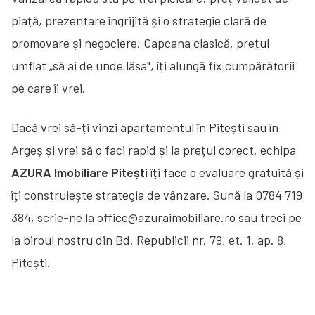
piață, prezentare îngrijită și o strategie clară de
promovare și negociere. Capcana clasică, prețul
umflat „să ai de unde lăsa", îți alungă fix cumpărătorii
pe care îi vrei.
Dacă vrei să-ți vinzi apartamentul în Pitești sau în
Argeș și vrei să o faci rapid și la prețul corect, echipa
AZURA Imobiliare Pitești
îți face o evaluare gratuită și
îți construiește strategia de vânzare. Sună la 0784 719
384, scrie-ne la office@azuraimobiliare.ro sau treci pe
la biroul nostru din Bd. Republicii nr. 79, et. 1, ap. 8,
Pitești.