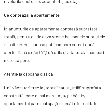
nivelurile unei case, adunat etaj cu etaj.
Ce contează la apartamente
În anunțurile de apartamente contează suprafața
totală, pentru că de ceva vreme balcoanele sunt și ele
folosite intens, iar așa poți compara corect două
oferte. Dacă o ofertă îți dă utila și alta totala, compari
mere cu pere.
Atenție la capcana clasică
Unii vânzători trec la „totală" sau la „utilă" suprafața
construită, care e mai mare. Așa, pe hârtie,
apartamentul pare mai spațios decât e în realitate.