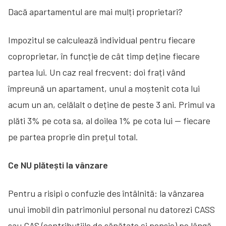
Dacă apartamentul are mai mulți proprietari?
Impozitul se calculează individual pentru fiecare
coproprietar, în funcție de cât timp deține fiecare
partea lui. Un caz real frecvent: doi frați vând
împreună un apartament, unul a moștenit cota lui
acum un an, celălalt o deține de peste 3 ani. Primul va
plăti 3% pe cota sa, al doilea 1% pe cota lui — fiecare
pe partea proprie din prețul total.
Ce NU plătești la vânzare
Pentru a risipi o confuzie des întâlnită: la vânzarea
unui imobil din patrimoniul personal nu datorezi CASS
sau CAS (contribuțiile de sănătate și pensie) pe lângă