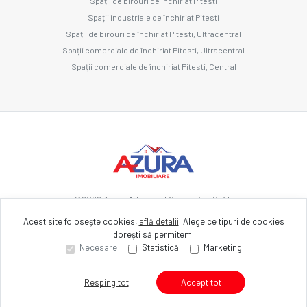
Spații de birouri de închiriat Pitesti
Spații industriale de închiriat Pitesti
Spații de birouri de închiriat Pitesti, Ultracentral
Spații comerciale de închiriat Pitesti, Ultracentral
Spații comerciale de închiriat Pitesti, Central
©
2026
Azura Advanced Consulting S.R.L.
Acest site folosește cookies,
află detalii
.
Alege ce tipuri de cookies
dorești să permitem:
Site creat în
Necesare
Statistică
Marketing
Resping tot
Accept tot