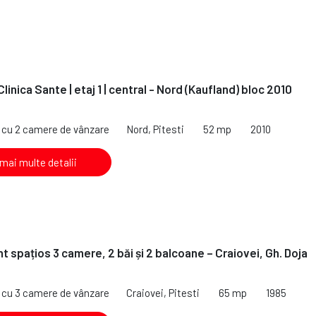
inica Sante | etaj 1 | central - Nord (Kaufland) bloc 2010
cu 2 camere de vânzare
Nord, Pitesti
52 mp
2010
 mai multe detalii
 spațios 3 camere, 2 băi și 2 balcoane – Craiovei, Gh. Doja
cu 3 camere de vânzare
Craiovei, Pitesti
65 mp
1985