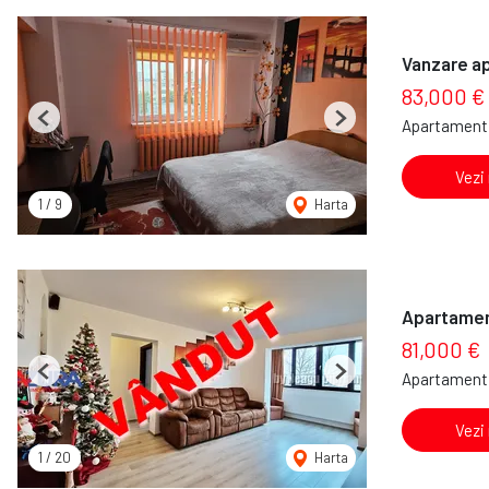
Vanzare a
83,000 €
Apartament 
Previous
Next
Vezi
1
/
9
Harta
Apartamen
81,000 €
Apartament 
Previous
Next
Vezi
1
/
20
Harta