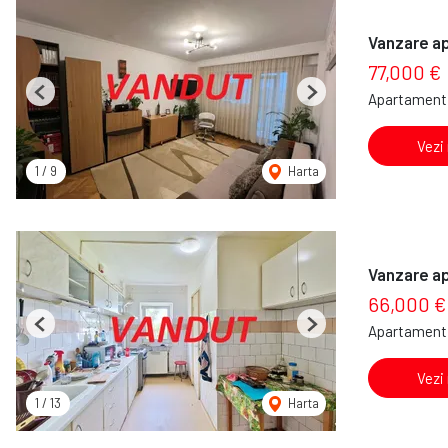
Vanzare a
77,000 €
Apartament 
Previous
Next
Vezi
1
/
9
Harta
Vanzare a
66,000 €
Apartament 
Previous
Next
Vezi
1
/
13
Harta