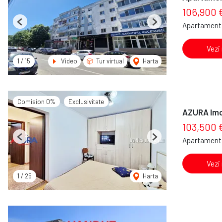
106,900 
Apartament 
Previous
Next
Vezi
1
/
15
Video
Tur virtual
Harta
Comision 0%
Exclusivitate
AZURA Imob
103,500 
Apartament 
Previous
Next
Vezi
1
/
25
Harta