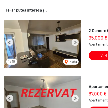
Te-ar putea interesa și:
2 Camere Cl
95,000 €
Apartament 
Previous
Next
Vezi
1
/
10
Harta
Apartament
87,000 €
Apartament 
Previous
Next