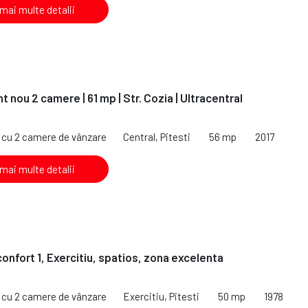
 mai multe detalii
 nou 2 camere | 61 mp | Str. Cozia | Ultracentral
€
cu 2 camere de vânzare
Central, Pitesti
56 mp
2017
 mai multe detalii
onfort 1, Exercitiu, spatios, zona excelenta
cu 2 camere de vânzare
Exercitiu, Pitesti
50 mp
1978