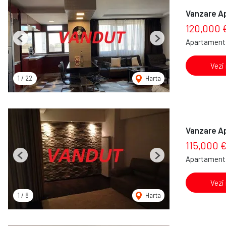
Vanzare A
120,000 
Apartament 
Previous
Next
Vezi
1
/
22
Harta
Vanzare A
115,000 
Apartament 
Previous
Next
Vezi
1
/
8
Harta