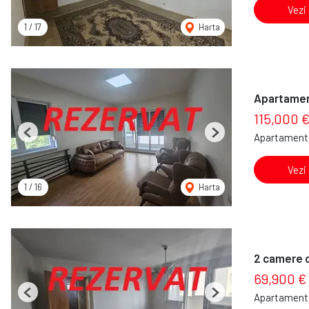
Vezi
1
/
17
Harta
Apartament
115,000 
Apartament 
Previous
Next
Vezi
1
/
16
Harta
2 camere c
69,900 €
Apartament 
Previous
Next