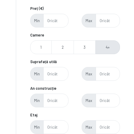
Preț (€)
Min
Max
Camere
1
2
3
4+
Suprafață utilă
Min
Max
An construcție
Min
Max
Etaj
Min
Max