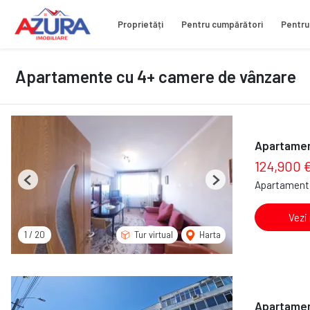
Proprietăți
Pentru cumpărători
Pentru
Apartamente cu 4+ camere de vânzare
Apartamen
124,900 
Apartament 
Previous
Next
Vezi
1
/
20
Tur virtual
Harta
Apartament