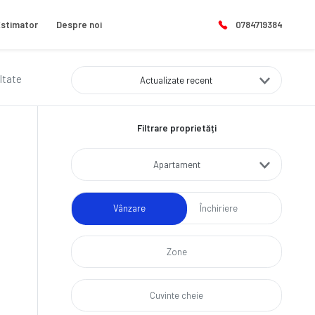
stimator
Despre noi
0784719384
ultate
Actualizate recent
Filtrare proprietăți
Apartament
Vânzare
Închiriere