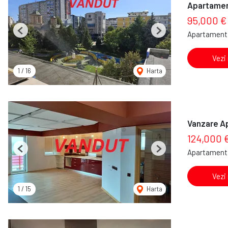
Apartament
95,000 €
Apartament 
Previous
Next
Vezi
1
/
16
Harta
Vanzare A
124,000 
Apartament 
Previous
Next
Vezi
1
/
15
Harta