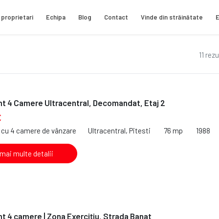
 proprietari
Echipa
Blog
Contact
Vinde din străinătate
E
11 rez
t 4 Camere Ultracentral, Decomandat, Etaj 2
€
cu 4 camere de vânzare
Ultracentral, Pitesti
76 mp
1988
 mai multe detalii
 4 camere | Zona Exercițiu, Strada Banat