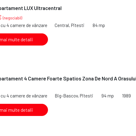
partament LUX Ultracentral
€
(negociabil)
cu 4 camere de vânzare
Central, Pitesti
84 mp
 mai multe detalii
partament 4 Camere Foarte Spatios Zona De Nord A Orasulu
€
cu 4 camere de vânzare
Big-Bascov, Pitesti
94 mp
1989
 mai multe detalii