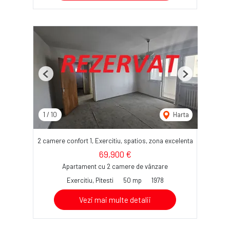
Previous
Next
1
/
10
Harta
2 camere confort 1, Exercitiu, spatios, zona excelenta
69,900 €
Apartament cu 2 camere de vânzare
Exercitiu, Pitesti
50 mp
1978
Vezi mai multe detalii