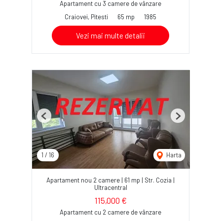
Apartament cu 3 camere de vânzare
Craiovei, Pitesti
65 mp
1985
Vezi mai multe detalii
Previous
Next
1
/
16
Harta
Apartament nou 2 camere | 61 mp | Str. Cozia |
Ultracentral
115,000 €
Apartament cu 2 camere de vânzare