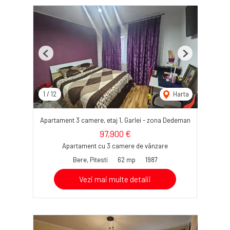
Previous
Next
1
/
12
Harta
Apartament 3 camere, etaj 1, Garlei - zona Dedeman
97,900 €
Apartament cu 3 camere de vânzare
Bere, Pitesti
62 mp
1987
Vezi mai multe detalii