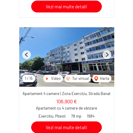
Vezi mai multe detalii
Previous
Next
1
/
15
Video
Tur virtual
Harta
Apartament 4 camere | Zona Exercițiu, Strada Banat
106,900 €
Apartament cu 4 camere de vânzare
Exercitiu, Pitesti
78 mp
1984
Vezi mai multe detalii