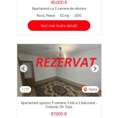
95,000 €
Apartament cu 2 camere de vânzare
Nord, Pitesti
52 mp
2010
Vezi mai multe detalii
Previous
Next
1
/
17
Harta
Apartament spațios 3 camere, 2 băi și 2 balcoane –
Craiovei, Gh. Doja
87,000 €