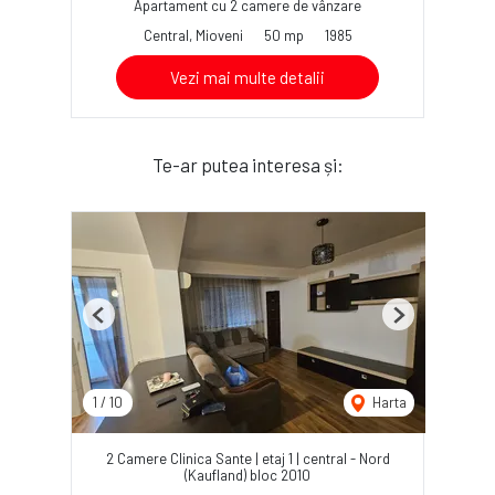
Apartament cu 2 camere de vânzare
Central, Mioveni
50 mp
1985
Vezi mai multe detalii
Te-ar putea interesa și:
Previous
Next
1
/
10
Harta
2 Camere Clinica Sante | etaj 1 | central - Nord
(Kaufland) bloc 2010