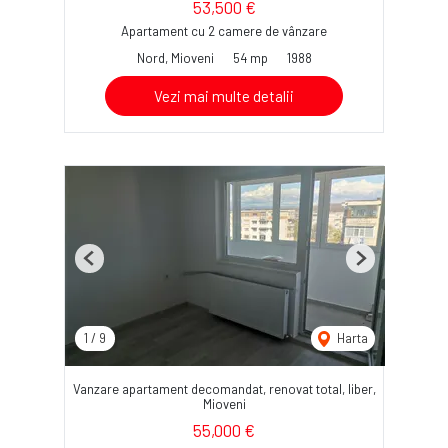
53,500 €
Apartament cu 2 camere de vânzare
Nord, Mioveni
54 mp
1988
Vezi mai multe detalii
Previous
Next
1
/
9
Harta
Vanzare apartament decomandat, renovat total, liber,
Mioveni
55,000 €