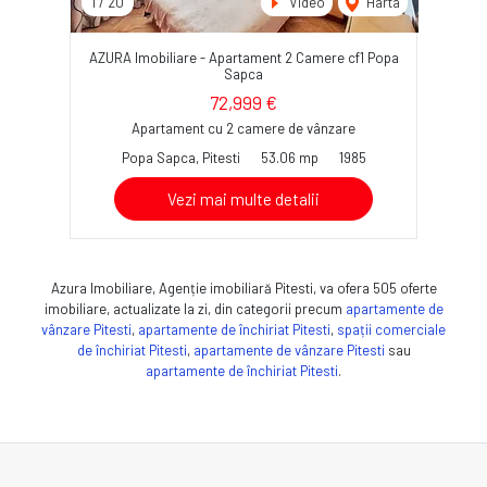
1
/
20
Video
Harta
AZURA Imobiliare - Apartament 2 Camere cf1 Popa
Sapca
72,999 €
Apartament cu 2 camere de vânzare
Popa Sapca, Pitesti
53.06 mp
1985
Vezi mai multe detalii
Azura Imobiliare, Agenție imobiliară Pitesti, va ofera 505 oferte
imobiliare, actualizate la zi, din categorii precum
apartamente de
vânzare Pitesti
,
apartamente de închiriat Pitesti
,
spații comerciale
de închiriat Pitesti
,
apartamente de vânzare Pitesti
sau
apartamente de închiriat Pitesti
.