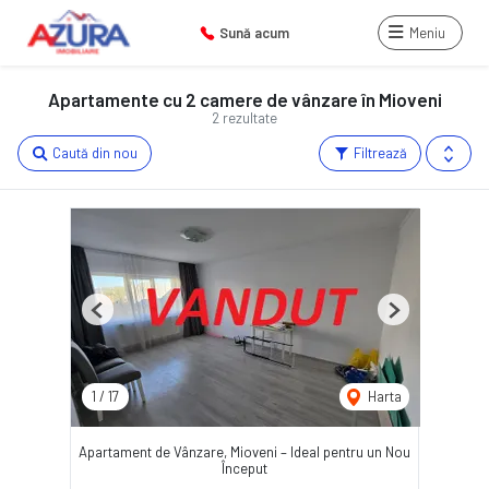
Sună acum
Meniu
Apartamente cu 2 camere de vânzare în Mioveni
2 rezultate
Caută din nou
Filtrează
Previous
Next
1
/
17
Harta
Apartament de Vânzare, Mioveni – Ideal pentru un Nou
Început