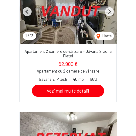
Previous
Next
1
/
13
Harta
Apartament 2 camere de vânzare – Găvana 2, zona
Pieței
62,900 €
Apartament cu 2 camere de vânzare
Gavana 2, Pitesti
40 mp
1970
Vezi mai multe detalii