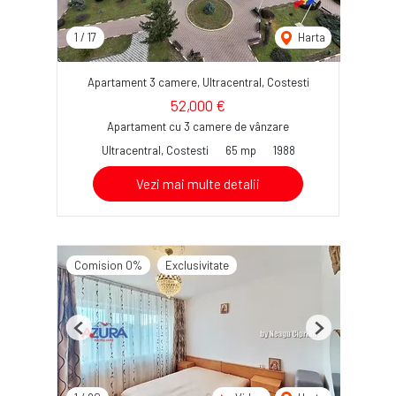
1
/
17
Harta
Apartament 3 camere, Ultracentral, Costesti
52,000 €
Apartament cu 3 camere de vânzare
Ultracentral, Costesti
65 mp
1988
Vezi mai multe detalii
Comision 0%
Exclusivitate
Previous
Next