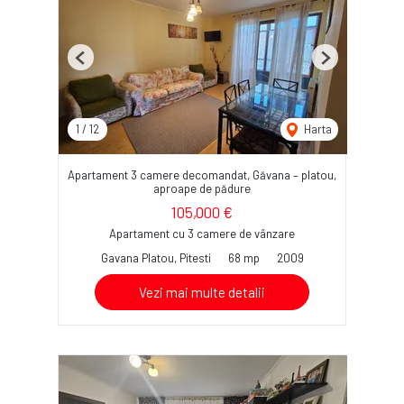
Previous
Next
1
/
12
Harta
Apartament 3 camere decomandat, Găvana – platou,
aproape de pădure
105,000 €
Apartament cu 3 camere de vânzare
Gavana Platou, Pitesti
68 mp
2009
Vezi mai multe detalii