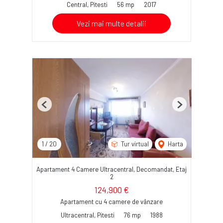
Central, Pitesti
56 mp
2017
Vezi mai multe detalii
Previous
Next
1
/
20
Tur virtual
Harta
Apartament 4 Camere Ultracentral, Decomandat, Etaj
2
124,900 €
Apartament cu 4 camere de vânzare
Ultracentral, Pitesti
76 mp
1988