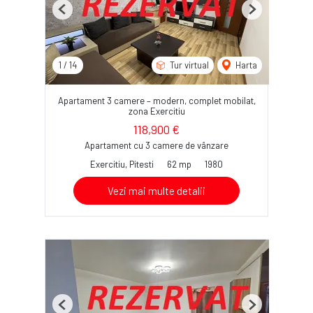
Previous
Next
1
/
14
Tur virtual
Harta
Apartament 3 camere – modern, complet mobilat,
zona Exercitiu
118,900 €
Apartament cu 3 camere de vânzare
Exercitiu, Pitesti
62 mp
1980
Vezi mai multe detalii
Previous
Next