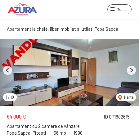
Meniu
Apartament la cheie, liber, mobilat si utilat, Popa Sapca
Previous
Next
1
/
19
Harta
64,000 €
ID CP1882615
Apartament cu 2 camere de vânzare
Popa Sapca, Pitesti
56 mp
1990