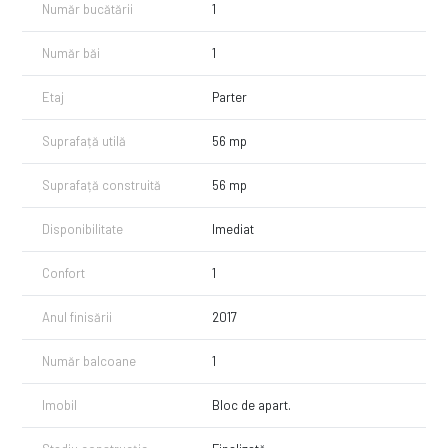
Număr bucătării
1
Număr băi
1
Etaj
Parter
Suprafață utilă
56 mp
Suprafață construită
56 mp
Disponibilitate
Imediat
Confort
1
Anul finisării
2017
Număr balcoane
1
Imobil
Bloc de apart.