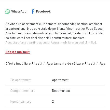
WhatsApp
Facebook
Se vinde un apartament cu 2 camere, decomandat, spatios, amplasat
la parterul unui bloc cu 4 etaje de pe Sfanta Vineri, cartier Popa Sapca.
Apartamentul se vinde mobilat si utilat complet, modern, cu lucruri de
calitate, este liber deci disponibil pentru mutare imediata.
Aceasta oferta apartine agentiei Azura Imobiliare cu sediul in Bvd.
Republicii nr. 79
Citește mai mult
Oferte imobiliare Pitesti
Apartamente de vânzare Pitesti
Aparta
Tip apartament
Apartament
Compartimentare
Decomandat
Număr camere
2