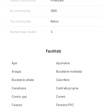
Stadiu construcție
Finalizată
An construcție
1990
Tip construcție
Beton
Număr etaje clădire
4
Facilități
Apă
Apometre
Aragaz
Bucătărie mobilată
Bucătărie utilată
Calorifere
Canalizare
Centrală proprie
Contor gaz
Curent
Faianță
Ferestre PVC