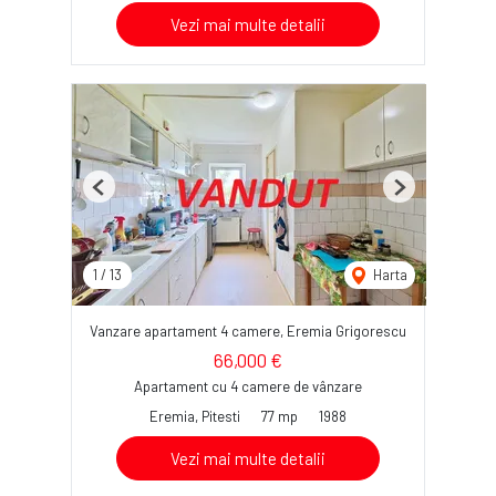
Vezi mai multe detalii
Previous
Next
1
/
13
Harta
Vanzare apartament 4 camere, Eremia Grigorescu
66,000 €
Apartament cu 4 camere de vânzare
Eremia, Pitesti
77 mp
1988
Vezi mai multe detalii