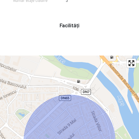
Număr etaje clădire
3
Facilități