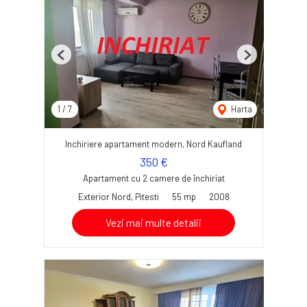
Previous
Next
1
/
7
Harta
Inchiriere apartament modern, Nord Kaufland
350 €
Apartament cu 2 camere de închiriat
Exterior Nord, Pitesti
55 mp
2008
Vezi mai multe detalii