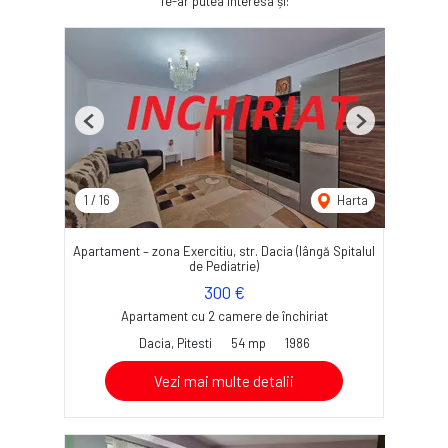
Te-ar putea interesa și:
Previous
Next
1
/
16
Harta
Apartament – zona Exercitiu, str. Dacia (lângă Spitalul
de Pediatrie)
300 €
Apartament cu 2 camere de închiriat
Dacia, Pitesti
54 mp
1986
Vezi mai multe detalii