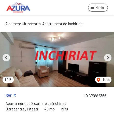
Meniu
2 camere Ultracentral Apartament de Inchiriat
Previous
Next
1
/
18
Harta
350 €
ID CP1882366
Apartament cu 2 camere de închiriat
Ultracentral, Pitesti
46 mp
1970