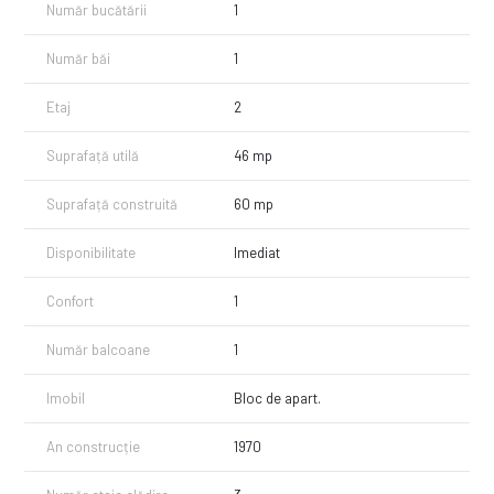
Număr bucătării
1
Număr băi
1
Etaj
2
Suprafață utilă
46 mp
Suprafață construită
60 mp
Disponibilitate
Imediat
Confort
1
Număr balcoane
1
Imobil
Bloc de apart.
An construcție
1970