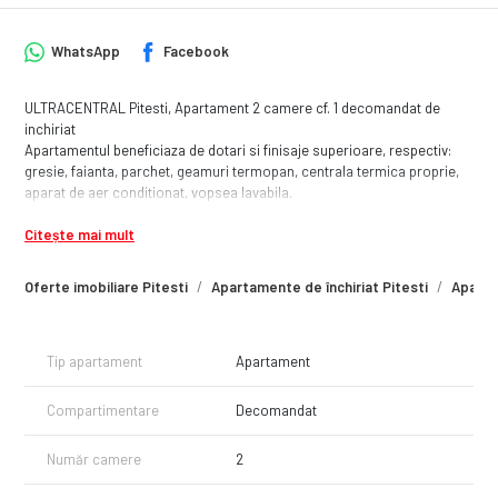
WhatsApp
Facebook
ULTRACENTRAL Pitesti, Apartament 2 camere cf. 1 decomandat de
inchiriat
Apartamentul beneficiaza de dotari si finisaje superioare, respectiv:
gresie, faianta, parchet, geamuri termopan, centrala termica proprie,
aparat de aer conditionat, vopsea lavabila.
Localizarea acestuia este una atractiva, fiind in zona Bd I C Bratianu.
Citește mai mult
De asemenea, este foarte aproape de: centrul orasului, Trivale
Shopping Center, biserica.
Apartamentul se inchiriaza mobilat si utliat complet.
Oferte imobiliare Pitesti
Apartamente de închiriat Pitesti
Apartam
Asteptam sa ne contactati pentru informatii suplimentare si
programare vizionare.
Certificat Energetic in lucru
Tip apartament
Apartament
Detalii complete aici:
https://www.remax.ro/anunt/55870/comision-0-ultracentral-
apartament-de-inchiriat
Compartimentare
Decomandat
Număr camere
2