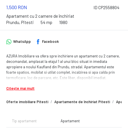
1,500 RON
ID CP2558804
Apartament cu 2 camere de închiriat
Prundu, Pitesti
54 mp
1980
WhatsApp
Facebook
AZURA Imobiliare va ofera spre inchiriere un apartament cu 2 camere,
decomandat, amplasat la etajul 1 al unui bloc situat in imediata
apropiere a noului Kaufland din Prundu, stradal. Apartamentul este
foarte spatios, mobilat si utilat complet, incalzirea si apa calda prin
termoficare, loc de parcare, etc. Este liber, disponibil imediat.
Citește mai mult
Oferte imobiliare Pitesti
Apartamente de închiriat Pitesti
Aparta
Tip apartament
Apartament