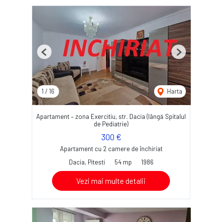
Previous
Next
1
/
16
Harta
Apartament – zona Exercitiu, str. Dacia (lângă Spitalul
de Pediatrie)
300 €
Apartament cu 2 camere de închiriat
Dacia, Pitesti
54 mp
1986
Vezi mai multe detalii