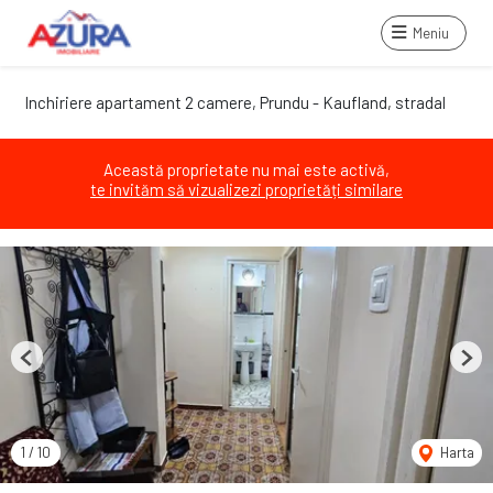
Meniu
Inchiriere apartament 2 camere, Prundu - Kaufland, stradal
Această proprietate nu mai este activă,
te invităm să vizualizezi proprietăți similare
Previous
Next
1
/
10
Harta