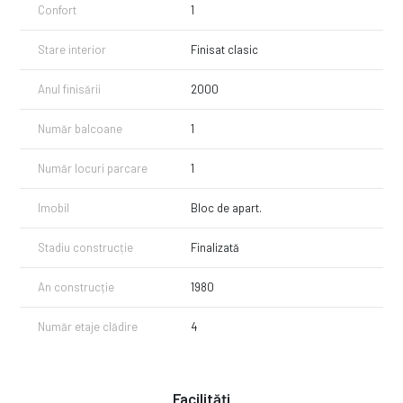
Confort
1
Stare interior
Finisat clasic
Anul finisării
2000
Număr balcoane
1
Număr locuri parcare
1
Imobil
Bloc de apart.
Stadiu construcție
Finalizată
An construcție
1980
Număr etaje clădire
4
Facilități