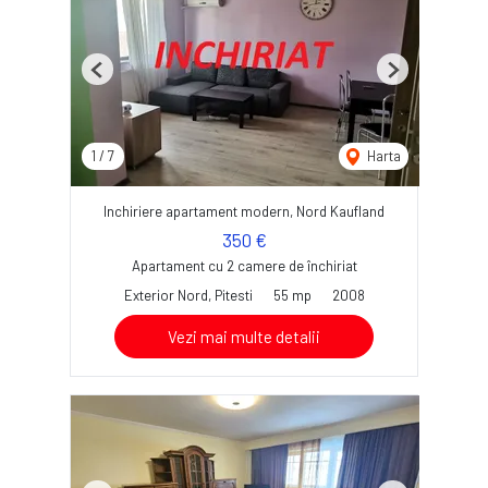
Previous
Next
1
/
7
Harta
Inchiriere apartament modern, Nord Kaufland
350 €
Apartament cu 2 camere de închiriat
Exterior Nord, Pitesti
55 mp
2008
Vezi mai multe detalii