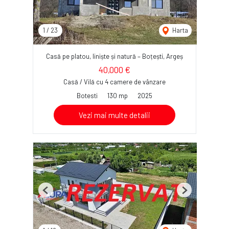
1
/
23
Harta
Casă pe platou, liniște și natură – Boțești, Argeș
40,000 €
Casă / Vilă cu 4 camere de vânzare
Botesti
130 mp
2025
Vezi mai multe detalii
Previous
Next