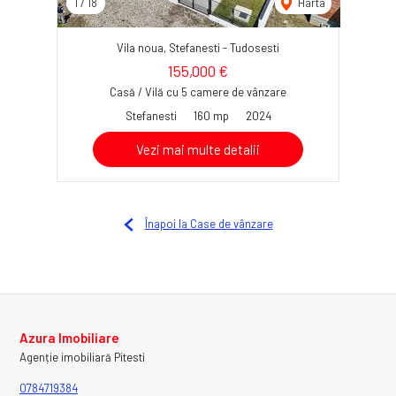
1
/
18
Harta
Vila noua, Stefanesti - Tudosesti
155,000 €
Casă / Vilă cu 5 camere de vânzare
Stefanesti
160 mp
2024
Vezi mai multe detalii
Înapoi la Case de vânzare
Azura Imobiliare
Agenție imobiliară Pitesti
0784719384