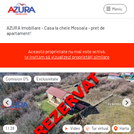
Meniu
AZURA Imobiliare - Casa la cheie Mosoaia - pret de
apartament!
Această proprietate nu mai este activă,
te invităm să vizualizezi proprietăți similare
Comision 0%
Exclusivitate
Previous
Next
1
/
28
Video
Tur virtual
Harta