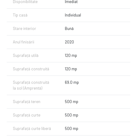
Disponibilitate
Imediat
Tip casă
Individual
Stare interior
Bună
Anul finisării
2020
Suprafață utilă
120 mp
Suprafață construită
120 mp
Suprafață construită
69.0 mp
la sol (Amprentă)
Suprafață teren
500 mp
Suprafață curte
500 mp
Suprafață curte liberă
500 mp