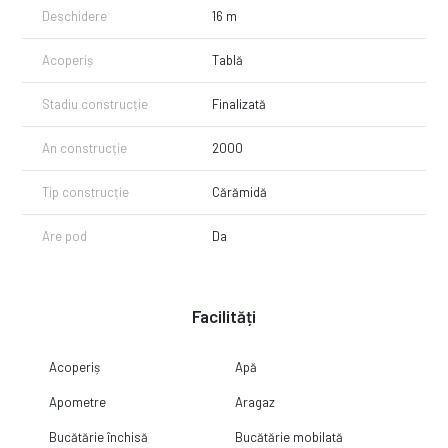
Deschidere
16 m
Acoperiș
Tablă
Stadiu construcție
Finalizată
An construcție
2000
Tip construcție
Cărămidă
Are pod
Da
Facilități
Acoperiș
Apă
Apometre
Aragaz
Bucătărie închisă
Bucătărie mobilată