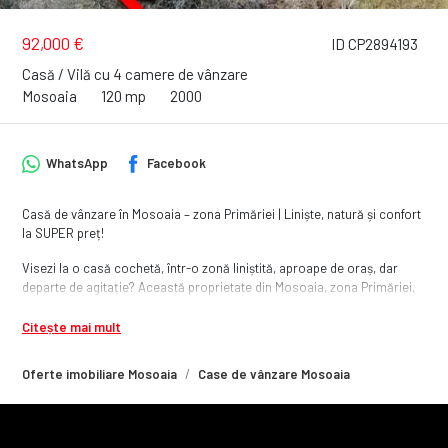
92,000 €
ID CP2894193
Casă / Vilă cu 4 camere de vânzare
Mosoaia
120 mp
2000
WhatsApp
Facebook
Casă de vânzare în Mosoaia – zona Primăriei | Liniște, natură și confort
la SUPER preț!
Visezi la o casă cochetă, într-o zonă liniștită, aproape de oraș, dar
departe de agitație? Această proprietate din Mosoaia, zona Primăriei,
îți oferă exact echilibrul perfect între confort, intimitate și natură.
Citește mai mult
Ce face această casă specială?
Construcție solidă din zidărie, bine întreținută
Oferte imobiliare Mosoaia
Case de vânzare Mosoaia
Regim de înălțime P + M, ideal pentru o familie
Compartimentare practică și luminoasă
Curte proprie, perfectă pentru relaxare, grătar sau joacă
Priveliște deschisă, aer curat și multă liniște