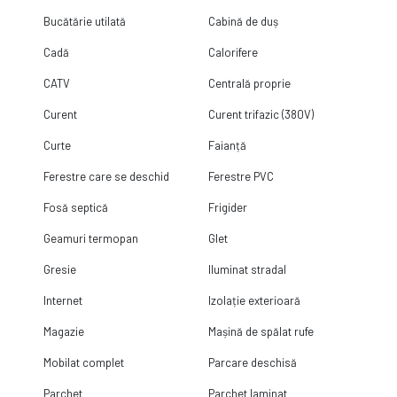
Bucătărie utilată
Cabină de duș
Cadă
Calorifere
CATV
Centrală proprie
Curent
Curent trifazic (380V)
Curte
Faianță
Ferestre care se deschid
Ferestre PVC
Fosă septică
Frigider
Geamuri termopan
Glet
Gresie
Iluminat stradal
Internet
Izolație exterioară
Magazie
Mașină de spălat rufe
Mobilat complet
Parcare deschisă
Parchet
Parchet laminat