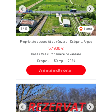
Previous
Next
1
/
17
Harta
Proprietate deosebită de vânzare – Drăganu, Argeș
57,900 €
Casă / Vilă cu 2 camere de vânzare
Draganu
50 mp
2024
Vezi mai multe detalii
Previous
Next