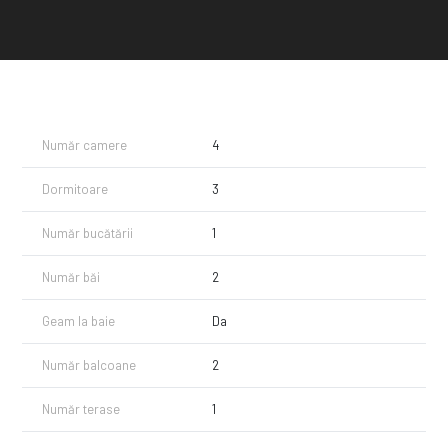
Pentru detalii și vizionare, sună acum. Casele bune, la preț corect, nu
stau mult pe piață!
Reprezentare Exclusiva AZUR Imobiliare. COMISION0% la cumparator!
Număr camere
4
Dormitoare
3
Număr bucătării
1
Număr băi
2
Geam la baie
Da
Număr balcoane
2
Număr terase
1