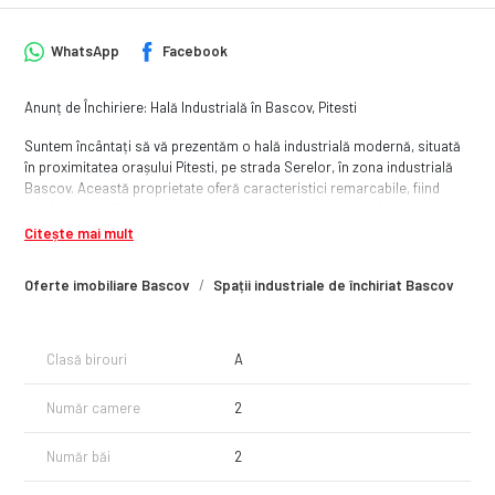
WhatsApp
Facebook
Anunț de Închiriere: Hală Industrială în Bascov, Pitesti
Suntem încântați să vă prezentăm o hală industrială modernă, situată
în proximitatea orașului Pitesti, pe strada Serelor, în zona industrială
Bascov. Această proprietate oferă caracteristici remarcabile, fiind
ideală pentru diverse activități comerciale și industriale, logistica,
productie sau depozitare.
Citește mai mult
Caracteristici cheie:
Oferte imobiliare Bascov
Spații industriale de închiriat Bascov
Suprafață utilă: 400 metri pătrați.
Teren total: 1000 metri pătrați, betonat.
Acces tir: Da, facilitat prin infrastructura dedicată.
Clasă birouri
A
Utilități: Canalizare, apă curentă, curent electric 380 V.
Putere instalată: 63 KVA.
Număr camere
2
Gaze naturale: Disponibile.
Sistem de încălzire: Da, pentru confortul angajaților și desfășurarea
activităților în orice condiții meteorologice.
Număr băi
2
Facilități sanitare: Băi moderne.