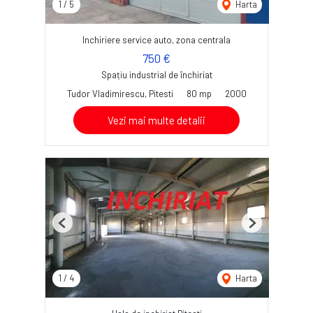
1
/
5
Harta
Inchiriere service auto, zona centrala
750 €
Spațiu industrial de închiriat
Tudor Vladimirescu, Pitesti
80 mp
2000
Vezi mai multe detalii
Previous
Next
1
/
4
Harta