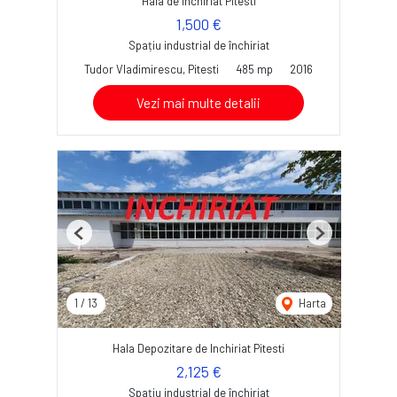
Hala de inchiriat Pitesti
1,500 €
Spațiu industrial de închiriat
Tudor Vladimirescu, Pitesti
485 mp
2016
Vezi mai multe detalii
Previous
Next
1
/
13
Harta
Hala Depozitare de Inchiriat Pitesti
2,125 €
Spațiu industrial de închiriat