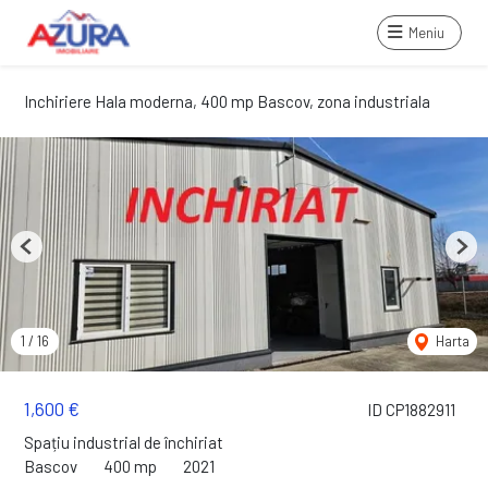
Meniu
Inchiriere Hala moderna, 400 mp Bascov, zona industriala
Previous
Next
1
/
16
Harta
1,600 €
ID CP1882911
Spațiu industrial de închiriat
Bascov
400 mp
2021