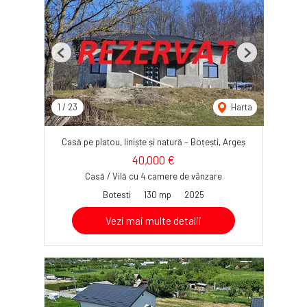
Previous
Next
1
/
23
Harta
Casă pe platou, liniște și natură – Boțești, Argeș
40,000 €
Casă / Vilă cu 4 camere de vânzare
Botesti
130 mp
2025
Vezi mai multe detalii