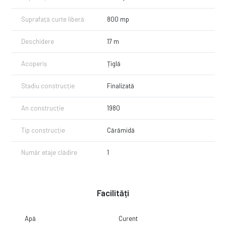
Suprafață curte liberă
800 mp
Deschidere
17 m
Acoperiș
Țiglă
Stadiu construcție
Finalizată
An construcție
1980
Tip construcție
Cărămidă
Număr etaje clădire
1
Facilități
Apă
Curent