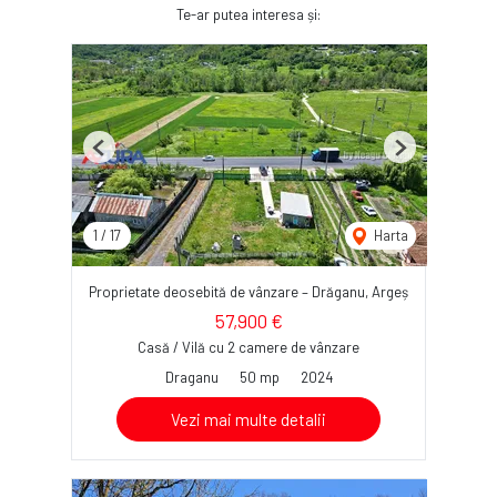
Te-ar putea interesa și:
Previous
Next
1
/
17
Harta
Proprietate deosebită de vânzare – Drăganu, Argeș
57,900 €
Casă / Vilă cu 2 camere de vânzare
Draganu
50 mp
2024
Vezi mai multe detalii