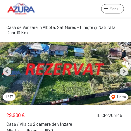
Meniu
Casă de Vânzare în Albota, Sat Mareș – Liniște și Natură la
Doar 10 Km
Previous
Next
1
/
17
Harta
29,900 €
ID CP2203145
Casă / Vilă cu 2 camere de vânzare
Albota
35 mp
1980