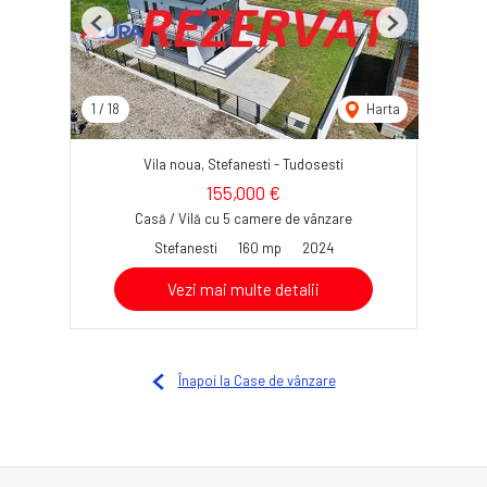
Previous
Next
1
/
18
Harta
Vila noua, Stefanesti - Tudosesti
155,000 €
Casă / Vilă cu 5 camere de vânzare
Stefanesti
160 mp
2024
Vezi mai multe detalii
Înapoi la Case de vânzare