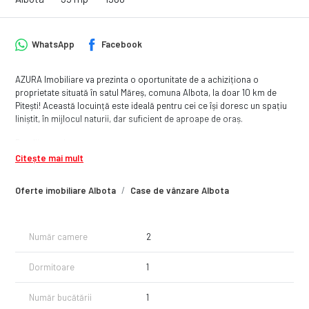
WhatsApp
Facebook
AZURA Imobiliare va prezinta o oportunitate de a achiziționa o
proprietate situată în satul Măreș, comuna Albota, la doar 10 km de
Pitești! Această locuință este ideală pentru cei ce își doresc un spațiu
liniștit, în mijlocul naturii, dar suficient de aproape de oraș.
Detalii proprietate:
Citește mai mult
Casă locuibilă – 2 camere confortabile, perfectă pentru a fi
transformată într-un cămin cald și primitor.
Oferte imobiliare Albota
Case de vânzare Albota
Magazie spațioasă – pentru depozitare sau diverse activități
gospodărești.
Teren generos de 2140 mp – din care 800 mp curte bine delimitată,
ideală pentru amenajarea unui loc de relaxare sau grădină.
Număr camere
2
Deschidere la stradă de 17 m – acces ușor și vizibilitate excelentă.
Utilități trase: apă și curent electric disponibile, facilitând adaptarea
Dormitoare
1
rapidă la un stil de viață modern.
Accesibilitate: doar 10 km de Pitești, oferind atât liniște rurală, cât și
Număr bucătării
1
acces rapid la facilitățile urbane.