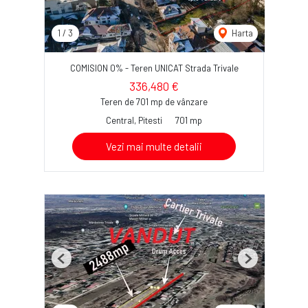
1
/
3
Harta
COMISION 0% - Teren UNICAT Strada Trivale
336,480 €
Teren de 701 mp de vânzare
Central, Pitesti
701 mp
Vezi mai multe detalii
Previous
Next