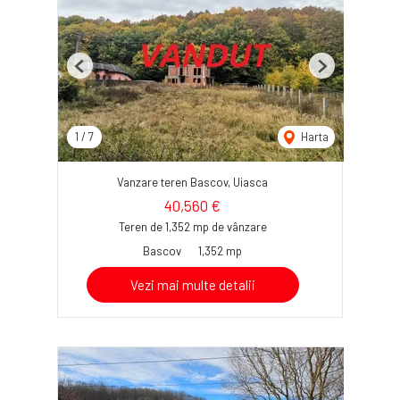
Previous
Next
1
/
7
Harta
Vanzare teren Bascov, Uiasca
40,560 €
Teren de 1,352 mp de vânzare
Bascov
1,352 mp
Vezi mai multe detalii