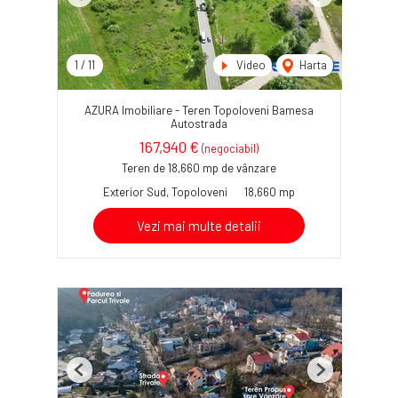
Previous
Next
1
/
11
Video
Harta
AZURA Imobiliare - Teren Topoloveni Bamesa
Autostrada
167,940 €
(negociabil)
Teren de 18,660 mp de vânzare
Exterior Sud, Topoloveni
18,660 mp
Vezi mai multe detalii
Previous
Next