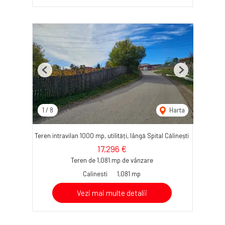
Previous
Next
1
/
8
Harta
Teren intravilan 1000 mp, utilități, lângă Spital Călinești
17,296 €
Teren de 1,081 mp de vânzare
Calinesti
1,081 mp
Vezi mai multe detalii