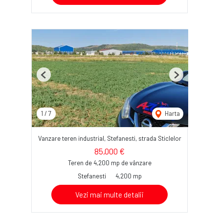
Previous
Next
1
/
7
Harta
Vanzare teren industrial, Stefanesti, strada Sticlelor
85,000 €
Teren de 4,200 mp de vânzare
Stefanesti
4,200 mp
Vezi mai multe detalii