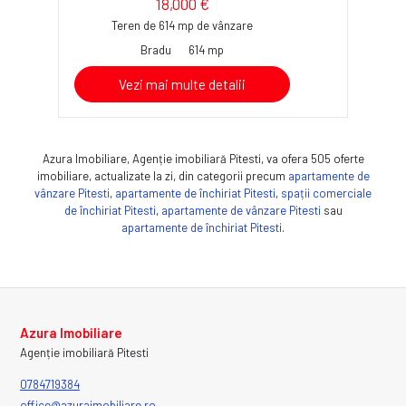
18,000 €
Teren de 614 mp de vânzare
Bradu
614 mp
Vezi mai multe detalii
Azura Imobiliare, Agenție imobiliară Pitesti, va ofera 505 oferte
imobiliare, actualizate la zi, din categorii precum
apartamente de
vânzare Pitesti
,
apartamente de închiriat Pitesti
,
spații comerciale
de închiriat Pitesti
,
apartamente de vânzare Pitesti
sau
apartamente de închiriat Pitesti
.
Azura Imobiliare
Agenție imobiliară Pitesti
0784719384
office@azuraimobiliare.ro