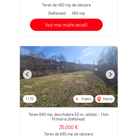
Teren de 490 mp de vânzare
Stefanesti
490 mp
Vezi mai multe detalii
Previous
Next
1
/
12
Video
Harta
Teren 690 mp, deschidere 50 m, utilități – 1 km
Primăria Ștefănești
35,000 €
Teren de 690 mp de vânzare