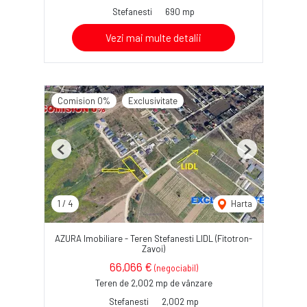
Stefanesti
690 mp
Vezi mai multe detalii
Comision 0%
Exclusivitate
Previous
Next
1
/
4
Harta
AZURA Imobiliare - Teren Stefanesti LIDL (Fitotron-
Zavoi)
66,066 €
(negociabil)
Teren de 2,002 mp de vânzare
Stefanesti
2,002 mp