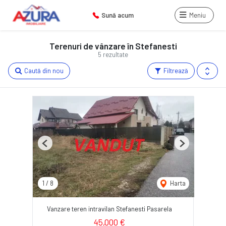
Sună acum
Meniu
Terenuri de vânzare în Stefanesti
5 rezultate
Caută din nou
Filtrează
Previous
Next
1
/
8
Harta
Vanzare teren intravilan Stefanesti Pasarela
45,000 €