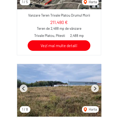
1
/
5
Harta
Vanzare Teren Trivale Platou Drumul Morii
211,480 €
Teren de 2,488 mp de vânzare
Trivale Platou, Pitesti
2,488 mp
Vezi mai multe detalii
Previous
Next
1
/
8
Harta