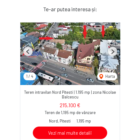
Te-ar putea interesa și:
Previous
Next
1
/
4
Harta
Teren intravilan Nord Pitesti | 1.195 mp | zona Nicolae
Balcescu
215,100 €
Teren de 1,195 mp de vânzare
Nord, Pitesti
1,195 mp
Vezi mai multe detalii