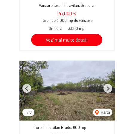
Vanzare teren intravilan, Smeura
147,000 €
Teren de 3,000 mp de vânzare
Smeura
3,000 mp
Vezi mai multe detalii
Previous
Next
1
/
8
Harta
Teren intravilan Bradu, 600 mp