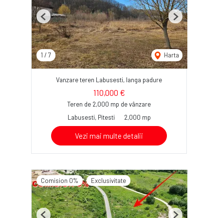
Previous
Next
1
/
7
Harta
Vanzare teren Labusesti, langa padure
110,000 €
Teren de 2,000 mp de vânzare
Labusesti, Pitesti
2,000 mp
Vezi mai multe detalii
Comision 0%
Exclusivitate