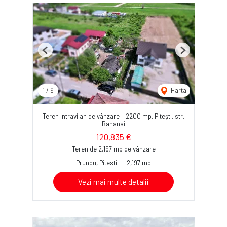
Previous
Next
1
/
9
Harta
Teren intravilan de vânzare – 2200 mp, Pitești, str.
Bananai
120,835 €
Teren de 2,197 mp de vânzare
Prundu, Pitesti
2,197 mp
Vezi mai multe detalii