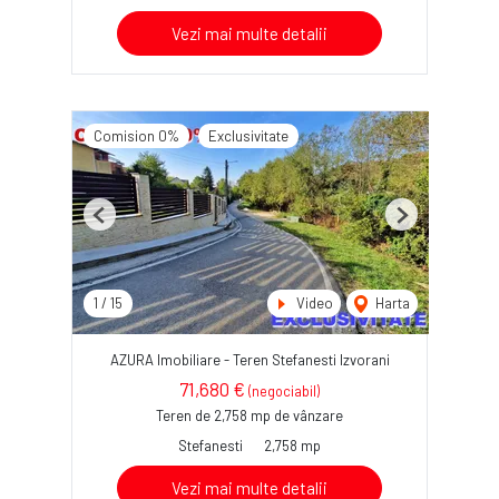
Vezi mai multe detalii
Comision 0%
Exclusivitate
Previous
Next
1
/
15
Video
Harta
AZURA Imobiliare - Teren Stefanesti Izvorani
71,680 €
(negociabil)
Teren de 2,758 mp de vânzare
Stefanesti
2,758 mp
Vezi mai multe detalii