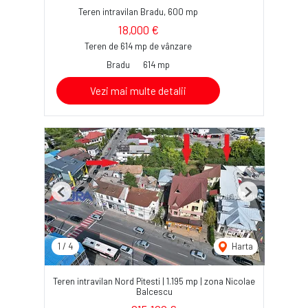
Teren intravilan Bradu, 600 mp
18,000 €
Teren de 614 mp de vânzare
Bradu
614 mp
Vezi mai multe detalii
Previous
Next
1
/
4
Harta
Teren intravilan Nord Pitesti | 1.195 mp | zona Nicolae
Balcescu