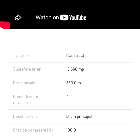
Infrastructura terenului este parțial dezvoltată, oferind deja acces la
rețeaua de electricitate existentă (380V), care se află la o distanță
foarte apropiată. În plus, terenul poate beneficia de un put forat propriu
pentru accesul la apă, iar rețeaua de gaze se află la distanță medie,
oferind perspective de extindere și conectare în viitor.
Cu toate aceste facilități și potențialul său de dezvoltare, acest teren
este o alegere ideală pentru investitori și entități comerciale care
caută să își extindă operațiunile într-o locație cheie, cu acces ușor la
infrastructură și oportunități de creștere semnificativă. O investiție în
Tip teren
Construcții
acest teren înseamnă investiție într-un viitor prosper și solid.
Suprafață teren
18,660 mp
Și cum pretul solicitat este unul corect, nu ratați ocazia de a suna
acum pentru stabilire vizita si informatii suplimentare - Comision 0% la
Cumparator!.
Front stradal
380.0 m
Număr fronturi
4
stradale
Deschidere la
Drum principal
Grad de comasare (%)
100.0