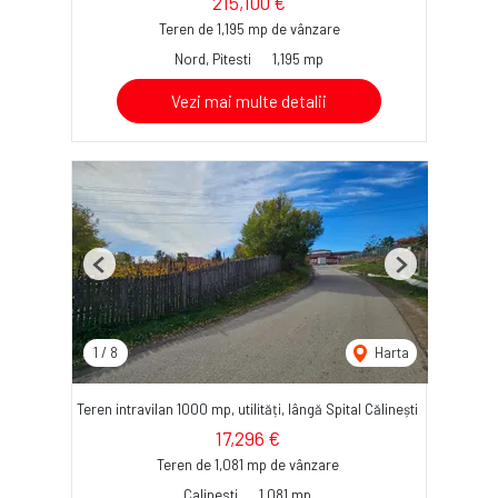
215,100 €
Teren de 1,195 mp de vânzare
Nord, Pitesti
1,195 mp
Vezi mai multe detalii
Previous
Next
1
/
8
Harta
Teren intravilan 1000 mp, utilități, lângă Spital Călinești
17,296 €
Teren de 1,081 mp de vânzare
Calinesti
1,081 mp