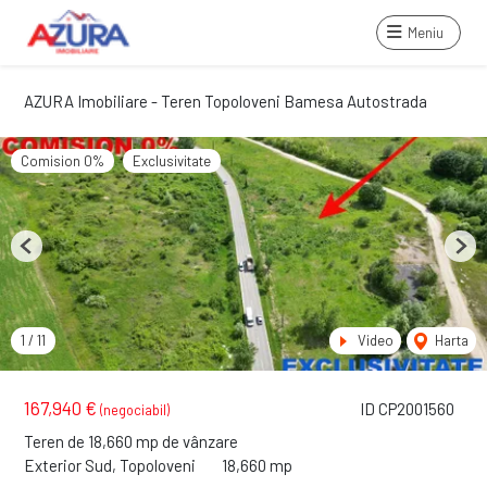
Meniu
AZURA Imobiliare - Teren Topoloveni Bamesa Autostrada
Comision 0%
Exclusivitate
Previous
Next
1
/
11
Video
Harta
167,940 €
ID CP2001560
(negociabil)
Teren de 18,660 mp de vânzare
Exterior Sud, Topoloveni
18,660 mp