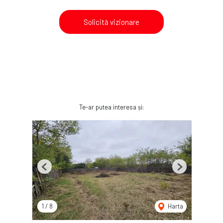
Solicită vizionare
Te-ar putea interesa și:
Previous
Next
1
/
8
Harta