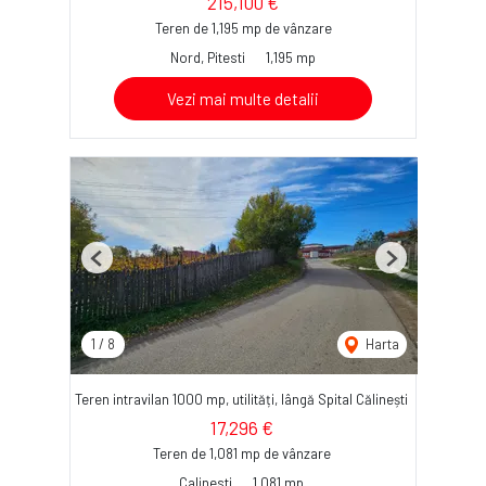
215,100 €
Teren de 1,195 mp de vânzare
Nord, Pitesti
1,195 mp
Vezi mai multe detalii
Previous
Next
1
/
8
Harta
Teren intravilan 1000 mp, utilități, lângă Spital Călinești
17,296 €
Teren de 1,081 mp de vânzare
Calinesti
1,081 mp