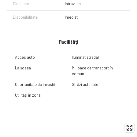
Clasificare
Intravilan
Disponibilitate
Imediat
Facilități
Acces auto
Iluminat stradal
La șosea
Mijloace de transport în
comun
Oportunitate de investiții
Străzi asfaltate
Utilități în zonă