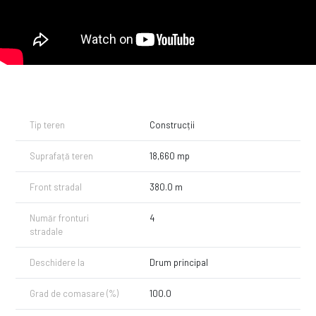
Infrastructura terenului este parțial dezvoltată, oferind deja acces la
rețeaua de electricitate existentă (380V), care se află la o distanță
foarte apropiată. În plus, terenul poate beneficia de un put forat propriu
pentru accesul la apă, iar rețeaua de gaze se află la distanță medie,
oferind perspective de extindere și conectare în viitor.
Cu toate aceste facilități și potențialul său de dezvoltare, acest teren
este o alegere ideală pentru investitori și entități comerciale care
caută să își extindă operațiunile într-o locație cheie, cu acces ușor la
infrastructură și oportunități de creștere semnificativă. O investiție în
Tip teren
Construcții
acest teren înseamnă investiție într-un viitor prosper și solid.
Suprafață teren
18,660 mp
Și cum pretul solicitat este unul corect, nu ratați ocazia de a suna
acum pentru stabilire vizita si informatii suplimentare - Comision 0% la
Cumparator!.
Front stradal
380.0 m
Număr fronturi
4
stradale
Deschidere la
Drum principal
Grad de comasare (%)
100.0