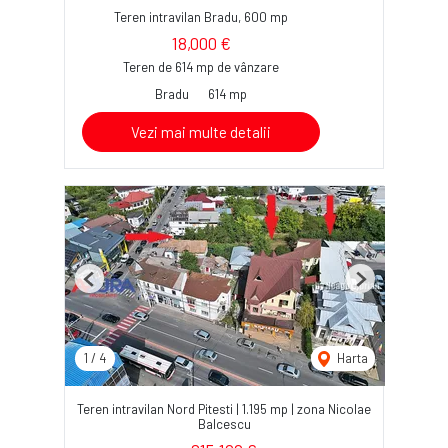
Teren intravilan Bradu, 600 mp
18,000 €
Teren de 614 mp de vânzare
Bradu
614 mp
Vezi mai multe detalii
Previous
Next
1
/
4
Harta
Teren intravilan Nord Pitesti | 1.195 mp | zona Nicolae
Balcescu