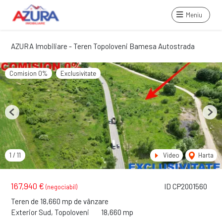
Meniu
AZURA Imobiliare - Teren Topoloveni Bamesa Autostrada
Comision 0%
Exclusivitate
Previous
Next
1
/
11
Video
Harta
167,940 €
ID CP2001560
(negociabil)
Teren de 18,660 mp de vânzare
Exterior Sud, Topoloveni
18,660 mp