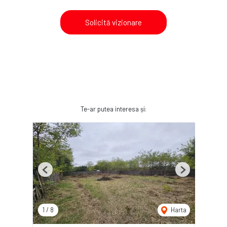
Solicită vizionare
Te-ar putea interesa și:
Previous
Next
1
/
8
Harta