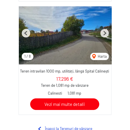
Previous
Next
1
/
8
Harta
Teren intravilan 1000 mp, utilități, lângă Spital Călinești
17,296 €
Teren de 1,081 mp de vânzare
Calinesti
1,081 mp
Vezi mai multe detalii
Înapoi la Terenuri de vânzare