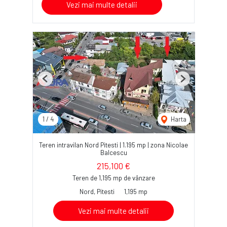
Vezi mai multe detalii
Previous
Next
1
/
4
Harta
Teren intravilan Nord Pitesti | 1.195 mp | zona Nicolae
Balcescu
215,100 €
Teren de 1,195 mp de vânzare
Nord, Pitesti
1,195 mp
Vezi mai multe detalii