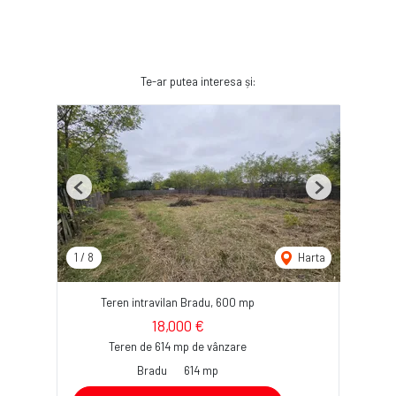
Te-ar putea interesa și:
Previous
Next
1
/
8
Harta
Teren intravilan Bradu, 600 mp
18,000 €
Teren de 614 mp de vânzare
Bradu
614 mp