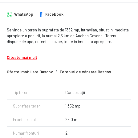
WhatsApp
Facebook
Se vinde un teren in suprafata de 1352 mp, intravilan, situat in imediata
apropiere a padurii, la numai 2,5 km de Auchan Gavana . Terenul
dispune de apa, curent si gazae, toate in imediata apropiere.
Citește mai mult
Oferte imobiliare Bascov
Terenuri de vânzare Bascov
Tip teren
Construcții
Suprafață teren
1,352 mp
Front stradal
25.0 m
Număr fronturi
2