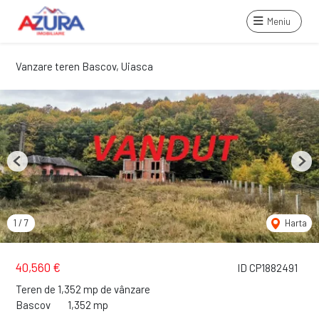
Meniu
Vanzare teren Bascov, Uiasca
Previous
Next
1
/
7
Harta
40,560 €
ID CP1882491
Teren de 1,352 mp de vânzare
Bascov
1,352 mp