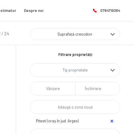
stimator
Despre noi
0784719384
 / 24
Suprafață crescător
Filtrare proprietăți
Tip proprietate
Vânzare
Închiriere
Pitesti (oraș în jud. Arges)