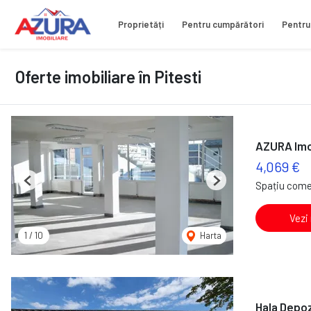
Proprietăți
Pentru cumpărători
Pentru
Oferte imobiliare în Pitesti
AZURA Imob
4,069 €
Spațiu comer
Previous
Next
Vezi
1
/
10
Harta
Hala Depozi