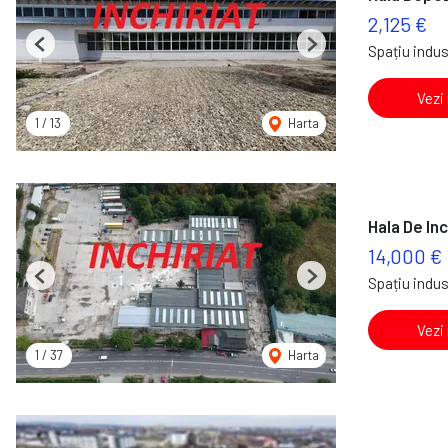
2,125 €
Spațiu indust
Previous
Next
Vezi
1
/
13
Harta
Hala De Inc
14,000 €
Spațiu indust
Previous
Next
Vezi
1
/
37
Harta