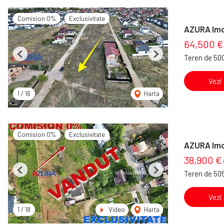
Comision 0%
Exclusivitate
AZURA Imob
64,500 €
Teren de 50
Previous
Next
Vezi
1
/
16
Harta
Comision 0%
Exclusivitate
AZURA Imo
38,900 €
Teren de 50
Previous
Next
Vezi
1
/
18
Video
Harta