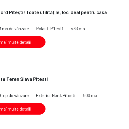
rd Pitești! Toate utilitățile, loc ideal pentru casa
3 mp de vânzare
Rolast, Pitesti
483 mp
 mai multe detalii
te Teren Slava Pitesti
0 mp de vânzare
Exterior Nord, Pitesti
500 mp
 mai multe detalii