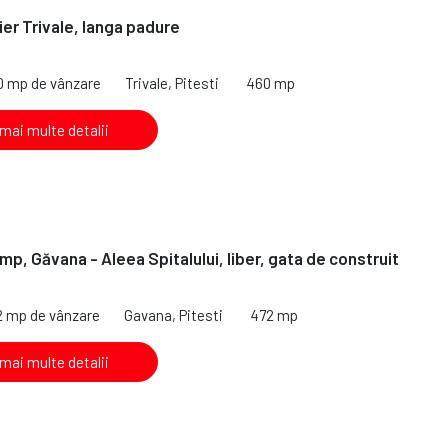
ier Trivale, langa padure
0 mp de vânzare
Trivale, Pitesti
460 mp
 mai multe detalii
mp, Găvana - Aleea Spitalului, liber, gata de construit
2 mp de vânzare
Gavana, Pitesti
472 mp
 mai multe detalii