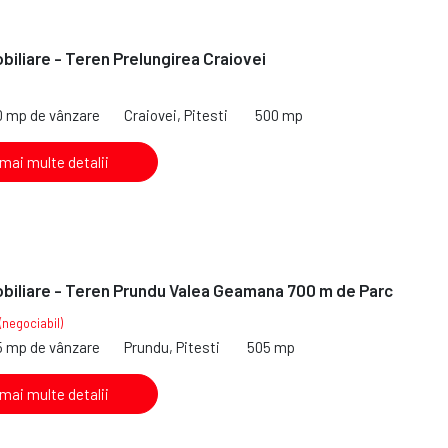
iliare - Teren Prelungirea Craiovei
0 mp de vânzare
Craiovei, Pitesti
500 mp
 mai multe detalii
biliare - Teren Prundu Valea Geamana 700 m de Parc
(negociabil)
5 mp de vânzare
Prundu, Pitesti
505 mp
 mai multe detalii