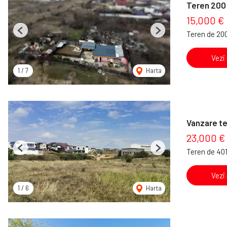
Teren 200 
15,000 €
Teren de 20
Previous
Next
Vezi
1
/
7
Harta
Vanzare te
23,000 €
Teren de 40
Previous
Next
Vezi
1
/
6
Harta