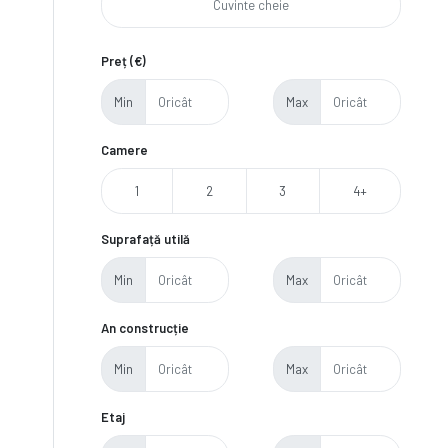
Preț (€)
Min
Max
Camere
1
2
3
4+
Suprafață utilă
Min
Max
An construcție
Min
Max
Etaj