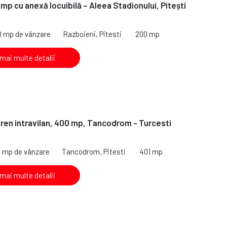
mp cu anexă locuibilă – Aleea Stadionului, Pitești
0 mp de vânzare
Razboieni, Pitesti
200 mp
 mai multe detalii
ren intravilan, 400 mp, Tancodrom - Turcesti
1 mp de vânzare
Tancodrom, Pitesti
401 mp
 mai multe detalii