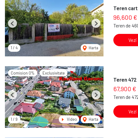
Teren cart
96,600 €
Teren de 46
Previous
Next
Vezi
1
/
4
Harta
Comision 0%
Exclusivitate
Teren 472 
67,900 €
Teren de 47
Previous
Next
Vezi
1
/
9
Video
Harta