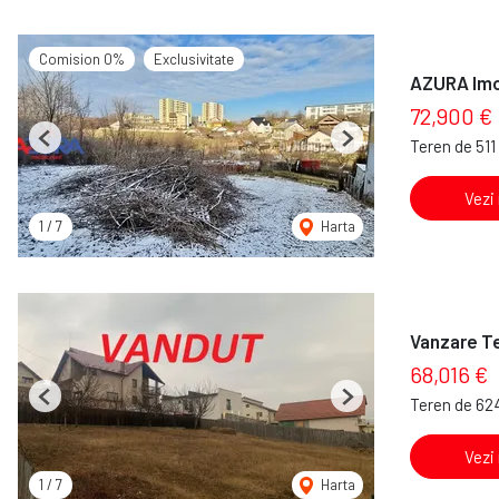
Comision 0%
Exclusivitate
AZURA Imob
72,900 €
Teren de 51
Previous
Next
Vezi
1
/
7
Harta
Vanzare Te
68,016 €
Teren de 62
Previous
Next
Vezi
1
/
7
Harta