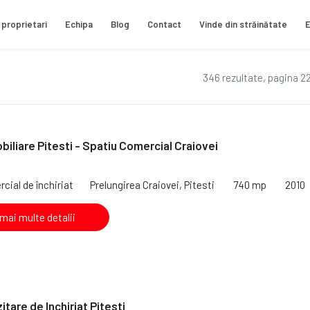
 proprietari
Echipa
Blog
Contact
Vinde din străinătate
E
346 rezultate, pagina 22
iliare Pitesti - Spatiu Comercial Craiovei
cial de închiriat
Prelungirea Craiovei, Pitesti
740 mp
2010
 mai multe detalii
tare de Inchiriat Pitesti