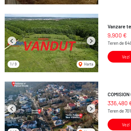
Vanzare te
9,900 €
Teren de 64
Previous
Next
Vezi
1
/
9
Harta
COMISION 
336,480 
Teren de 70
Previous
Next
Vezi