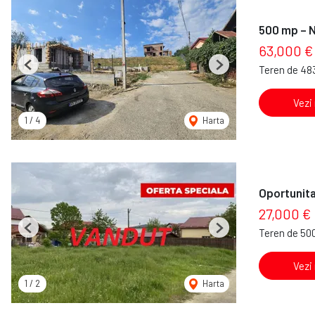
500 mp – No
63,000 €
Teren de 48
Previous
Next
Vezi
1
/
4
Harta
Oportunita
27,000 €
Teren de 50
Previous
Next
Vezi
1
/
2
Harta