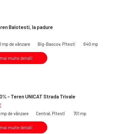
ren Balotesti, la padure
0 mp de vânzare
Big-Bascov, Pitesti
640 mp
 mai multe detalii
0% - Teren UNICAT Strada Trivale
€
1 mp de vânzare
Central, Pitesti
701 mp
 mai multe detalii