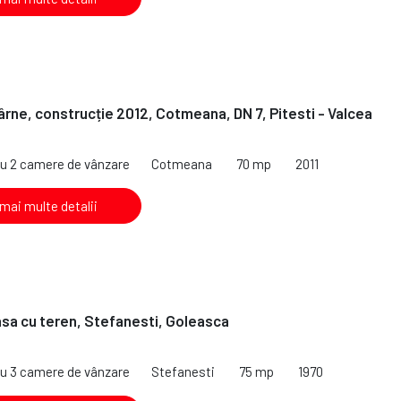
ârne, construcție 2012, Cotmeana, DN 7, Pitesti - Valcea
cu 2 camere de vânzare
Cotmeana
70 mp
2011
 mai multe detalii
sa cu teren, Stefanesti, Goleasca
cu 3 camere de vânzare
Stefanesti
75 mp
1970