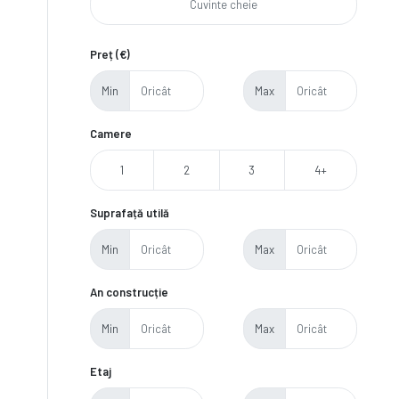
Preț (€)
Min
Max
Camere
1
2
3
4+
Suprafață utilă
Min
Max
An construcție
Min
Max
Etaj