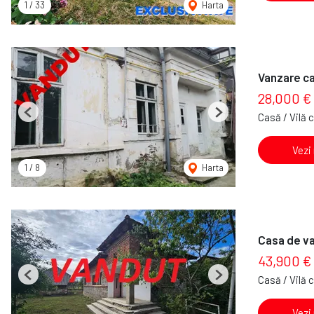
1
/
33
Harta
Vanzare ca
28,000 €
Casă / Vilă 
Previous
Next
Vezi
1
/
8
Harta
Casa de va
43,900 €
Casă / Vilă 
Previous
Next
Vezi