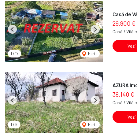
Casă de Vâ
29,900 €
Casă / Vilă 
Previous
Next
Vezi
1
/
17
Harta
AZURA Imob
38,140 €
Casă / Vilă 
Previous
Next
Vezi
1
/
6
Harta