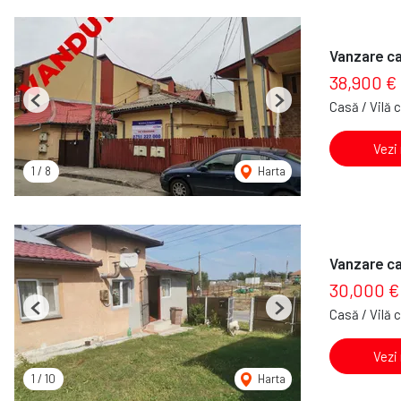
Vanzare c
38,900 €
Casă / Vilă 
Previous
Next
Vezi
1
/
8
Harta
Vanzare ca
30,000 €
Casă / Vilă 
Previous
Next
Vezi
1
/
10
Harta