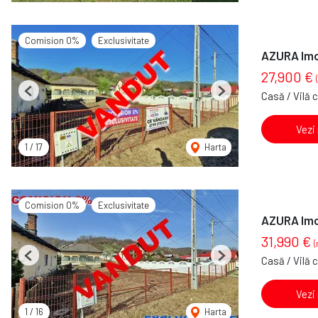
Comision 0%
Exclusivitate
AZURA Imob
27,900 €
Casă / Vilă 
Previous
Next
Vezi
1
/
17
Harta
Comision 0%
Exclusivitate
AZURA Imob
31,990 €
(
Casă / Vilă 
Previous
Next
Vezi
1
/
16
Harta