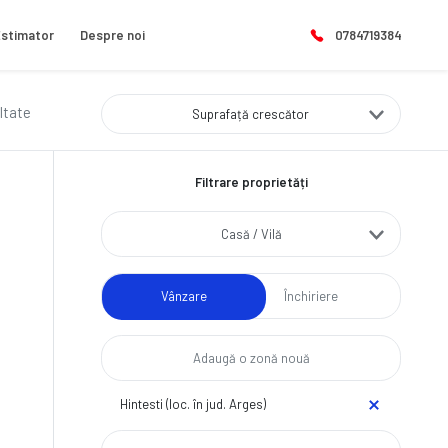
stimator
Despre noi
0784719384
ultate
Suprafață crescător
Filtrare proprietăți
Casă / Vilă
Vânzare
Închiriere
Hintesti (loc. în jud. Arges)