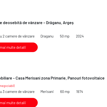
e deosebită de vânzare – Drăganu, Argeș
cu 2 camere de vânzare
Draganu
50 mp
2024
 mai multe detalii
iliare - Casa Merisani zona Primarie, Panouri fotovoltaice
(negociabil)
cu 3 camere de vânzare
Merisani
60 mp
1974
 mai multe detalii