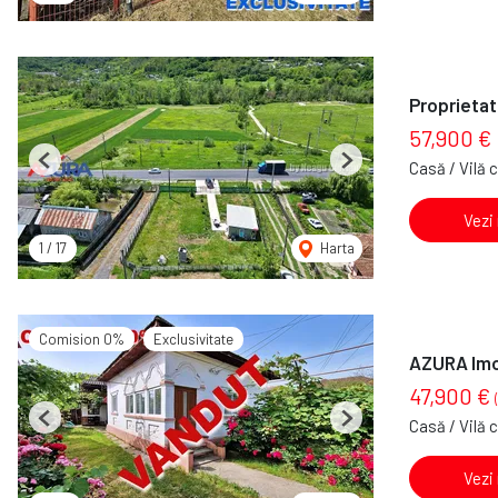
Proprietat
57,900 €
Casă / Vilă 
Previous
Next
Vezi
1
/
17
Harta
Comision 0%
Exclusivitate
AZURA Imob
47,900 €
Casă / Vilă 
Previous
Next
Vezi