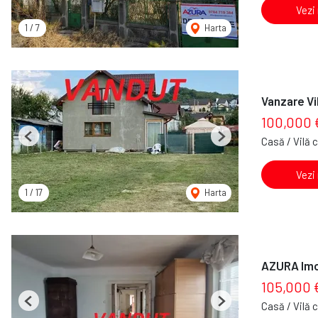
Vezi
1
/
7
Harta
Vanzare Vi
100,000 
Casă / Vilă 
Previous
Next
Vezi
1
/
17
Harta
AZURA Imob
105,000 
Casă / Vilă 
Previous
Next