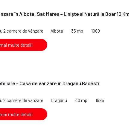
nzare în Albota, Sat Mareș – Liniște și Natură la Doar 10 Km
cu 2 camere de vânzare
Albota
35 mp
1980
 mai multe detalii
iliare - Casa de vanzare in Draganu Bacesti
cu 2 camere de vânzare
Draganu
40 mp
1985
 mai multe detalii