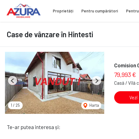
Proprietăți
Pentru cumpărători
Pentru
Case de vânzare în Hintesti
Comision 
79,993 €
Casă / Vilă 
Previous
Next
Vezi
1
/
25
Harta
Te-ar putea interesa și: