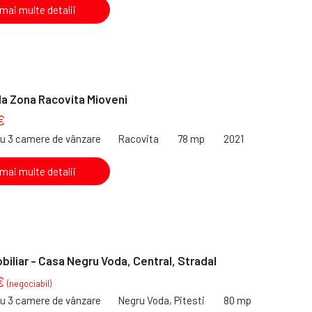
 mai multe detalii
la Zona Racovita Mioveni
€
cu 3 camere de vânzare
Racovita
78 mp
2021
 mai multe detalii
iliar - Casa Negru Voda, Central, Stradal
€
(negociabil)
cu 3 camere de vânzare
Negru Voda, Pitesti
80 mp