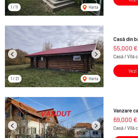
1
/
11
Harta
Casă din b
55,000 €
Casă / Vilă 
Previous
Next
Vezi
1
/
21
Harta
Vanzare ca
69,000 €
Casă / Vilă 
Previous
Next