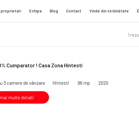
 proprietari
Echipa
Blog
Contact
Vinde din străinătate
E
1 rez
0% Cumparator ! Casa Zona Hintesti
cu 3 camere de vânzare
Hintesti
96 mp
2020
 mai multe detalii