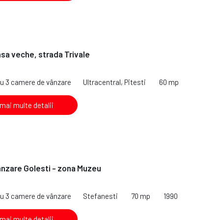
sa veche, strada Trivale
cu 3 camere de vânzare
Ultracentral, Pitesti
60 mp
 mai multe detalii
nzare Golesti - zona Muzeu
cu 3 camere de vânzare
Stefanesti
70 mp
1990
 mai multe detalii