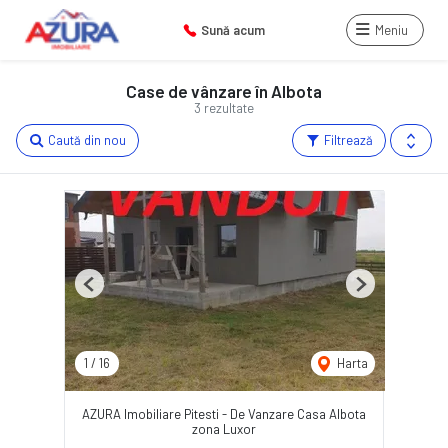
Sună acum
Meniu
Case de vânzare în Albota
3 rezultate
Caută din nou
Filtrează
Previous
Next
1
/
16
Harta
AZURA Imobiliare Pitesti - De Vanzare Casa Albota
zona Luxor