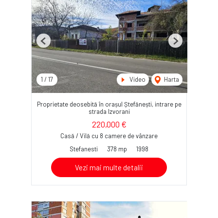
Previous
Next
1
/
17
Video
Harta
Proprietate deosebită în orașul Ștefănești, intrare pe
strada Izvorani
220,000 €
Casă / Vilă cu 8 camere de vânzare
Stefanesti
378 mp
1998
Vezi mai multe detalii