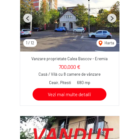
Previous
Next
1
/
12
Harta
Vanzare proprietate Calea Bascov - Eremia
700,000 €
Casă / Vilă cu 8 camere de vânzare
Ceair, Pitesti
680 mp
Vezi mai multe detalii