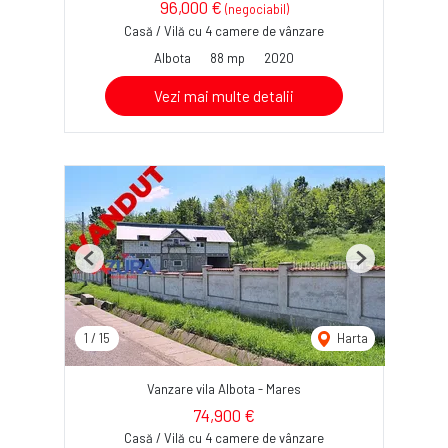
96,000 €
(negociabil)
Casă / Vilă cu 4 camere de vânzare
Albota
88 mp
2020
Vezi mai multe detalii
Previous
Next
1
/
15
Harta
Vanzare vila Albota - Mares
74,900 €
Casă / Vilă cu 4 camere de vânzare