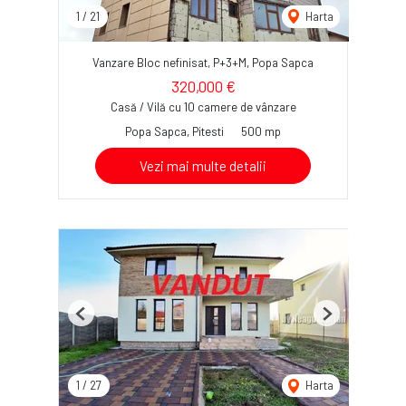
1
/
21
Harta
Vanzare Bloc nefinisat, P+3+M, Popa Sapca
320,000 €
Casă / Vilă cu 10 camere de vânzare
Popa Sapca, Pitesti
500 mp
Vezi mai multe detalii
Previous
Next
1
/
27
Harta