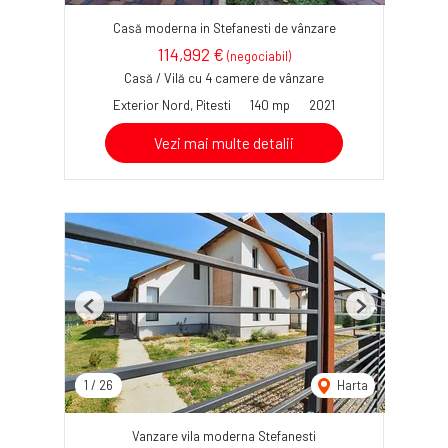
Casă moderna in Stefanesti de vânzare
114,992 €
(negociabil)
Casă / Vilă cu 4 camere de vânzare
Exterior Nord, Pitesti
140 mp
2021
Vezi mai multe detalii
Previous
Next
1
/
26
Harta
Vanzare vila moderna Stefanesti