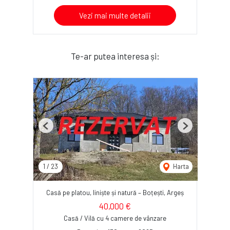
Vezi mai multe detalii
Te-ar putea interesa și:
Previous
Next
1
/
23
Harta
Casă pe platou, liniște și natură – Boțești, Argeș
40,000 €
Casă / Vilă cu 4 camere de vânzare