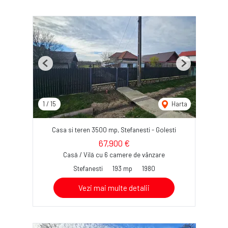
Previous
Next
1
/
15
Harta
Casa si teren 3500 mp, Stefanesti - Golesti
67,900 €
Casă / Vilă cu 6 camere de vânzare
Stefanesti
193 mp
1980
Vezi mai multe detalii