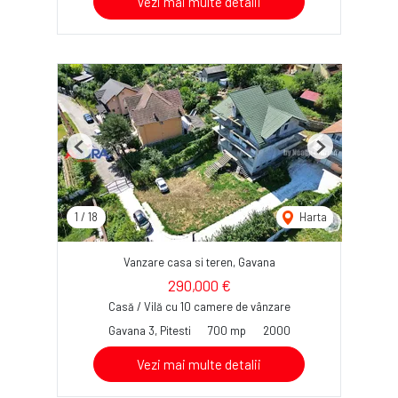
Vezi mai multe detalii
Previous
Next
1
/
18
Harta
Vanzare casa si teren, Gavana
290,000 €
Casă / Vilă cu 10 camere de vânzare
Gavana 3, Pitesti
700 mp
2000
Vezi mai multe detalii