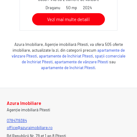
Draganu
50 mp
2024
Vezi mai multe detalii
Azura Imobiliare, Agenție imobiliară Pitesti, va ofera 505 oferte
imobiliare, actualizate la zi, din categorii precum
apartamente de
vânzare Pitesti
,
apartamente de închiriat Pitesti
,
spații comerciale
de închiriat Pitesti
,
apartamente de vânzare Pitesti
sau
apartamente de închiriat Pitesti
.
Azura Imobiliare
Agenție imobiliară Pitesti
0784719384
office@azuraimobiliare.ro
Bd Republicii Nr. 79 et 1 ap 8 Pitesti