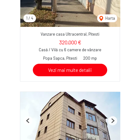
1
/
4
Harta
Vanzare casa Ultracentral, Pitesti
320,000 €
Casă / Vilă cu 6 camere de vânzare
Popa Sapca, Pitesti
200 mp
Vezi mai multe detalii
Previous
Next