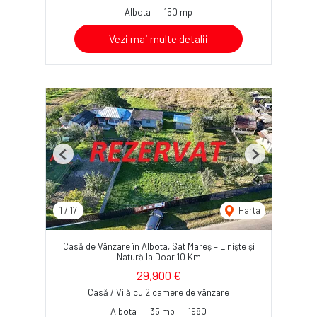
Albota
150 mp
Vezi mai multe detalii
Previous
Next
1
/
17
Harta
Casă de Vânzare în Albota, Sat Mareș – Liniște și
Natură la Doar 10 Km
29,900 €
Casă / Vilă cu 2 camere de vânzare
Albota
35 mp
1980