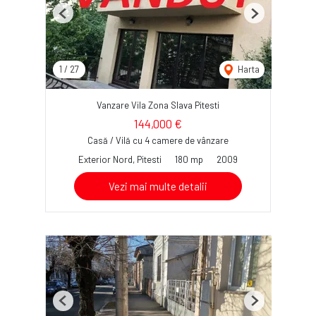
Previous
Next
1
/
27
Harta
Vanzare Vila Zona Slava Pitesti
144,000 €
Casă / Vilă cu 4 camere de vânzare
Exterior Nord, Pitesti
180 mp
2009
Vezi mai multe detalii
Previous
Next