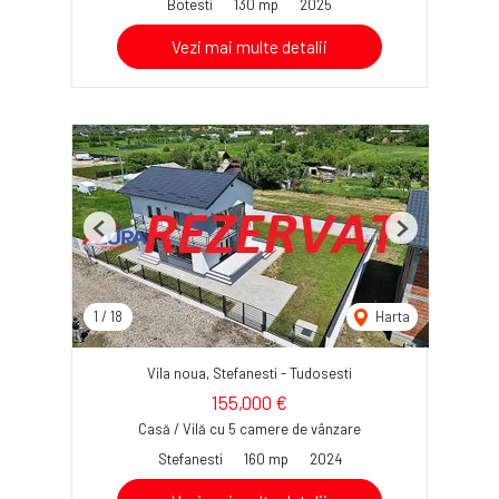
Botesti
130 mp
2025
Vezi mai multe detalii
Previous
Next
1
/
18
Harta
Vila noua, Stefanesti - Tudosesti
155,000 €
Casă / Vilă cu 5 camere de vânzare
Stefanesti
160 mp
2024