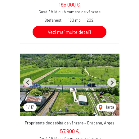
165,000 €
Casă / Vilă cu 4 camere de vânzare
Stefanesti
180 mp
2021
Vezi mai multe detalii
Previous
Next
1
/
17
Harta
Proprietate deosebită de vânzare – Drăganu, Argeș
57,900 €
Casă / Vilă cu 2 camere de vânzare