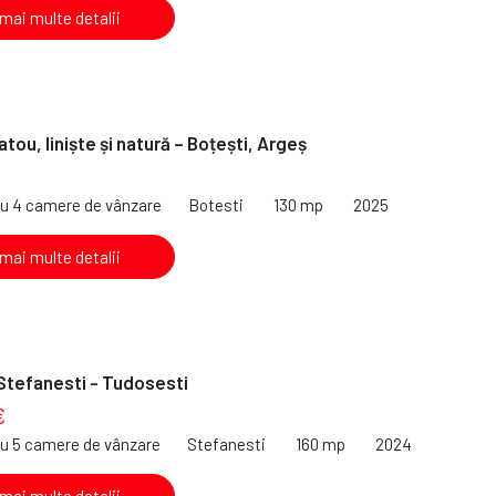
 mai multe detalii
tou, liniște și natură – Boțești, Argeș
cu 4 camere de vânzare
Botesti
130 mp
2025
 mai multe detalii
 Stefanesti - Tudosesti
€
cu 5 camere de vânzare
Stefanesti
160 mp
2024