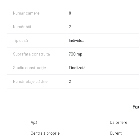
Număr camere
8
Număr băi
2
Tip casă
Individual
Suprafață construită
700 mp
Stadiu construcție
Finalizată
Număr etaje clădire
2
Fac
Apă
Calorifere
Centrală proprie
Curent