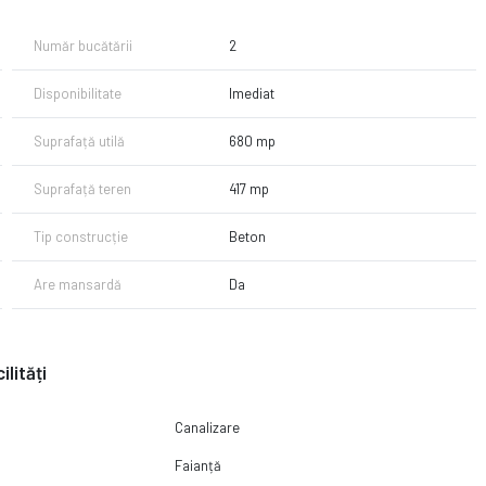
Număr bucătării
2
Disponibilitate
Imediat
Suprafață utilă
680 mp
Suprafață teren
417 mp
Tip construcție
Beton
Are mansardă
Da
ilități
Canalizare
Faianță