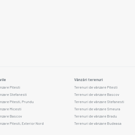
vile
Vânzări terenuri
nzare Pitesti
Terenuri de vânzare Pitesti
ânzare Stefanesti
Terenuri de vânzare Bascov
ânzare Pitesti, Prundu
Terenuri de vânzare Stefanesti
ânzare Micesti
Terenuri de vânzare Smeura
ânzare Bascov
Terenuri de vânzare Bradu
nzare Pitesti, Exterior Nord
Terenuri de vânzare Budeasa