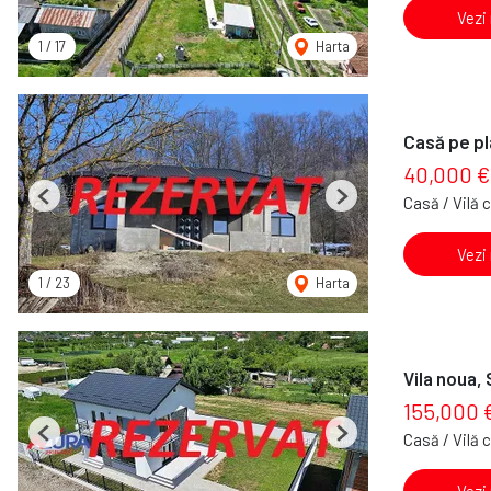
Vezi
1
/
17
Harta
Casă pe pla
40,000 €
Casă / Vilă 
Previous
Next
Vezi
1
/
23
Harta
Vila noua,
155,000 
Casă / Vilă 
Previous
Next