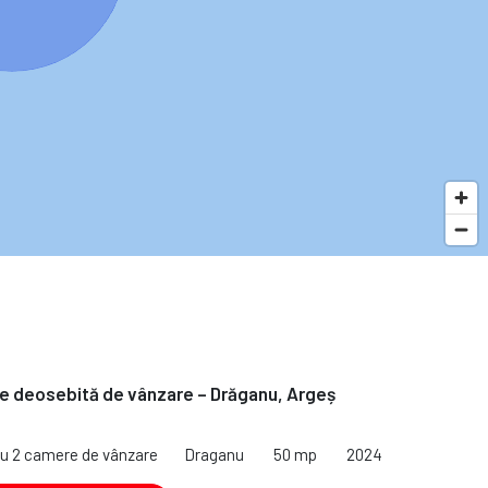
e deosebită de vânzare – Drăganu, Argeș
cu 2 camere de vânzare
Draganu
50 mp
2024