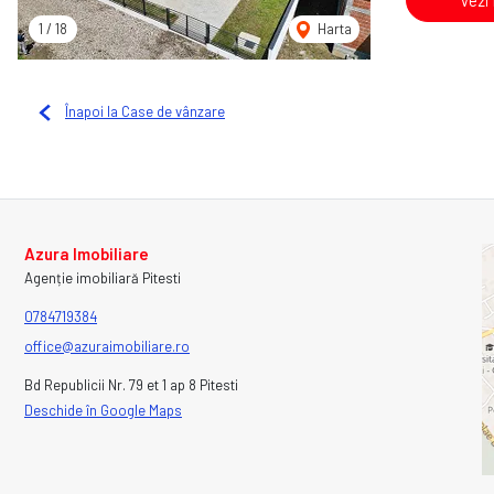
Vezi
1
/
18
Harta
Înapoi la Case de vânzare
Azura Imobiliare
Agenție imobiliară Pitesti
0784719384
office@azuraimobiliare.ro
Bd Republicii Nr. 79 et 1 ap 8 Pitesti
Deschide în Google Maps