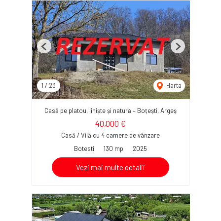
Previous
Next
1
/
23
Harta
Casă pe platou, liniște și natură – Boțești, Argeș
40,000 €
Casă / Vilă cu 4 camere de vânzare
Botesti
130 mp
2025
Vezi mai multe detalii