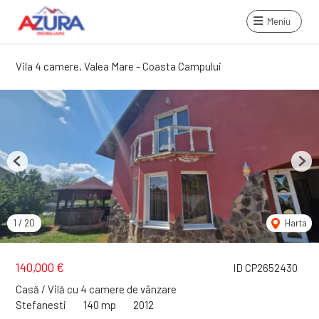
Meniu
Vila 4 camere, Valea Mare - Coasta Campului
Previous
Next
1
/
20
Harta
140,000 €
ID CP2652430
Casă / Vilă cu 4 camere de vânzare
Stefanesti
140 mp
2012