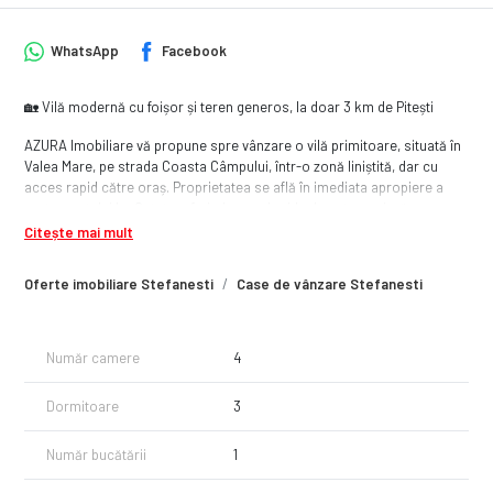
WhatsApp
Facebook
🏡 Vilă modernă cu foișor și teren generos, la doar 3 km de Pitești
AZURA Imobiliare vă propune spre vânzare o vilă primitoare, situată în
Valea Mare, pe strada Coasta Câmpului, într-o zonă liniștită, dar cu
acces rapid către oraș. Proprietatea se află în imediata apropiere a
restaurantului La Cetate, oferind un cadru ideal pentru o viață
confortabilă și relaxată.
Citește mai mult
📐 Suprafață utilă: 140 mp
Oferte imobiliare Stefanesti
Case de vânzare Stefanesti
🌳 Teren: 730 mp
⛱️ Foișor: 20 mp – loc perfect pentru relaxare și socializare în aer liber
Construită pe parter și mansardă, vila dispune de 4 camere spațioase,
Număr camere
4
cu o compartimentare practică și luminoasă, perfectă pentru o familie
care își dorește atât intimitate, cât și spații comune generoase.
Dormitoare
3
✅ Caracteristici principale:
Număr bucătării
1
4 camere spațioase, ideal compartimentate