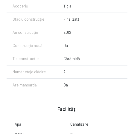
Acoperiș
Țiglă
Stadiu construcție
Finalizată
An construcție
2012
Construcție nouă
Da
Tip construcție
Cărămidă
Număr etaje clădire
2
Are mansardă
Da
Facilități
Apă
Canalizare