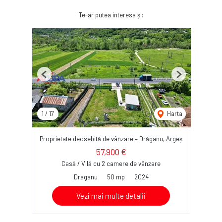
Te-ar putea interesa și:
Previous
Next
1
/
17
Harta
Proprietate deosebită de vânzare – Drăganu, Argeș
57,900 €
Casă / Vilă cu 2 camere de vânzare
Draganu
50 mp
2024
Vezi mai multe detalii