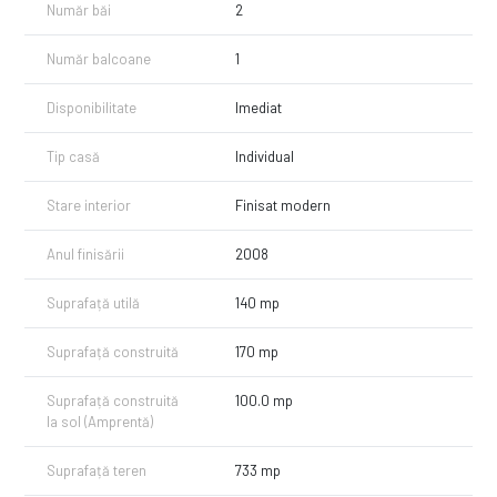
Număr băi
2
Suprafață utilă 140 mp
Teren de 730 mp, cu grădină și posibilități de amenajare
Număr balcoane
1
Foișor de 20 mp, ideal pentru mese în familie și momente de relaxare
Disponibilitate
Imediat
Casă complet mobilată și utilată, gata de mutare
Tip casă
Individual
Toate utilitățile disponibile
Stare interior
Finisat modern
📍 Localizare: doar 3 km de Pitești, cu acces facil către oraș și toate
punctele de interes.
Anul finisării
2008
Această vilă este alegerea ideală pentru cei care caută liniștea unei
zone rezidențiale, dar și proximitatea orașului.
Suprafață utilă
140 mp
Suprafață construită
170 mp
Suprafață construită
100.0 mp
la sol (Amprentă)
Suprafață teren
733 mp