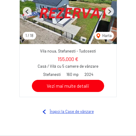
Previous
Next
1
/
18
Harta
Vila noua, Stefanesti - Tudosesti
155,000 €
Casă / Vilă cu 5 camere de vânzare
Stefanesti
160 mp
2024
Vezi mai multe detalii
Înapoi la Case de vânzare