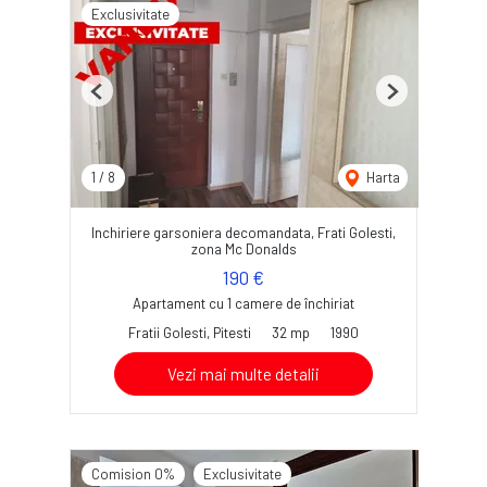
Exclusivitate
Previous
Next
1
/
8
Harta
Inchiriere garsoniera decomandata, Frati Golesti,
zona Mc Donalds
190 €
Apartament cu 1 camere de închiriat
Fratii Golesti, Pitesti
32 mp
1990
Vezi mai multe detalii
Comision 0%
Exclusivitate