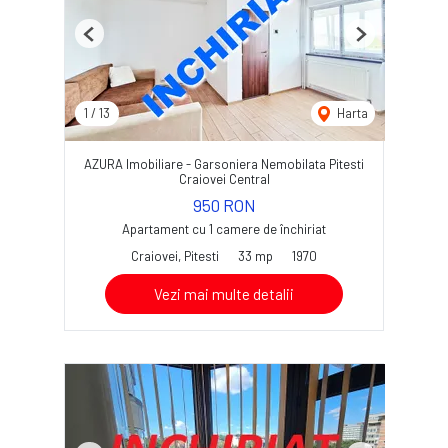
Previous
Next
1
/
13
Harta
AZURA Imobiliare - Garsoniera Nemobilata Pitesti
Craiovei Central
950 RON
Apartament cu 1 camere de închiriat
Craiovei, Pitesti
33 mp
1970
Vezi mai multe detalii