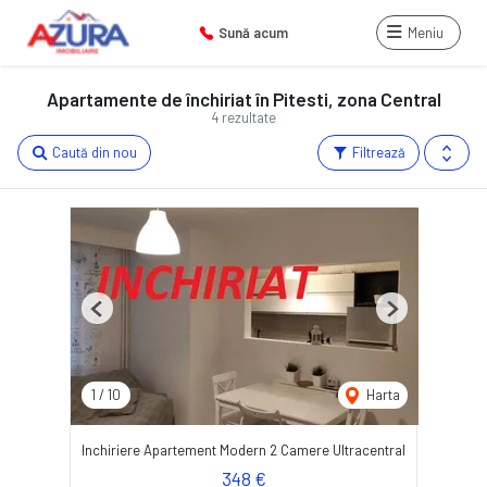
Sună acum
Meniu
Apartamente de închiriat în Pitesti, zona Central
4 rezultate
Caută din nou
Filtrează
Previous
Next
1
/
10
Harta
Inchiriere Apartement Modern 2 Camere Ultracentral
348 €