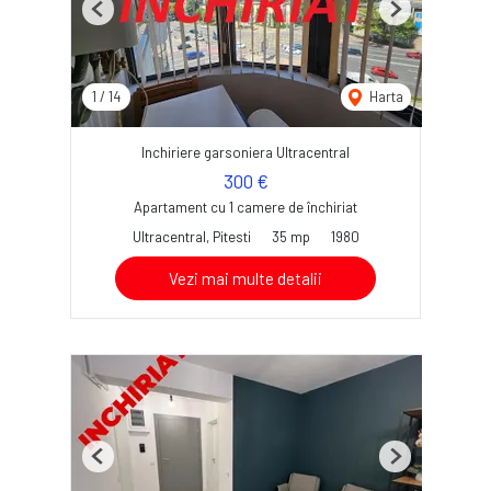
Previous
Next
1
/
14
Harta
Inchiriere garsoniera Ultracentral
300 €
Apartament cu 1 camere de închiriat
Ultracentral, Pitesti
35 mp
1980
Vezi mai multe detalii
Previous
Next