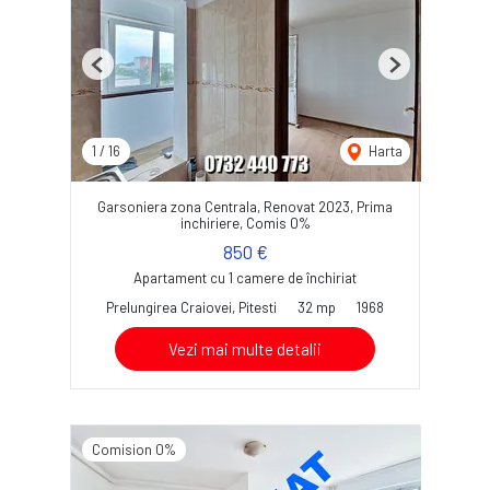
Previous
Next
1
/
16
Harta
Garsoniera zona Centrala, Renovat 2023, Prima
inchiriere, Comis 0%
850 €
Apartament cu 1 camere de închiriat
Prelungirea Craiovei, Pitesti
32 mp
1968
Vezi mai multe detalii
Comision 0%