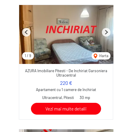
Previous
Next
1
/
9
Harta
AZURA Imobiliare Pitesti - De Inchiriat Garsoniera
Ultracentral
220 €
Apartament cu 1 camere de închiriat
Ultracentral, Pitesti
30 mp
Vezi mai multe detalii