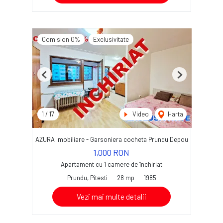
Comision 0%
Exclusivitate
Previous
Next
1
/
17
Video
Harta
AZURA Imobiliare - Garsoniera cocheta Prundu Depou
1,000 RON
Apartament cu 1 camere de închiriat
Prundu, Pitesti
28 mp
1985
Vezi mai multe detalii