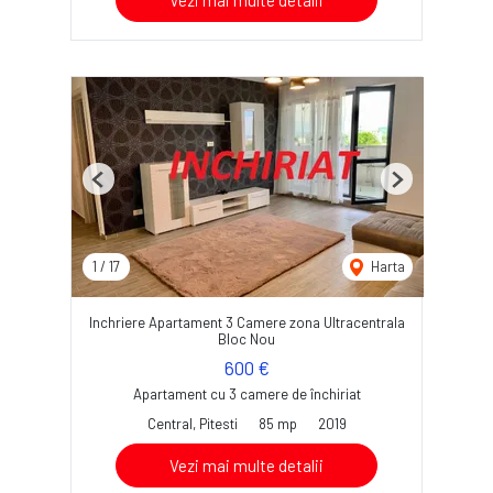
Vezi mai multe detalii
Previous
Next
1
/
17
Harta
Inchriere Apartament 3 Camere zona Ultracentrala
Bloc Nou
600 €
Apartament cu 3 camere de închiriat
Central, Pitesti
85 mp
2019
Vezi mai multe detalii