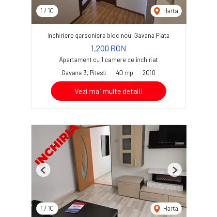
1
/
10
Harta
Inchiriere garsoniera bloc nou, Gavana Piata
1,200 RON
Apartament cu 1 camere de închiriat
Gavana 3, Pitesti
40 mp
2010
Vezi mai multe detalii
Previous
Next
1
/
10
Harta