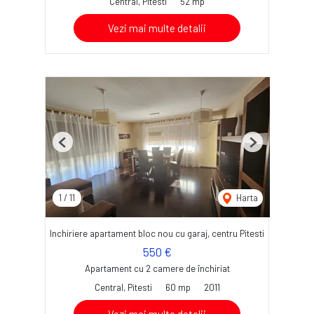
Central, Pitesti
52 mp
Vezi mai multe detalii
Previous
Next
1
/
11
Harta
Inchiriere apartament bloc nou cu garaj, centru Pitesti
550 €
Apartament cu 2 camere de închiriat
Central, Pitesti
60 mp
2011