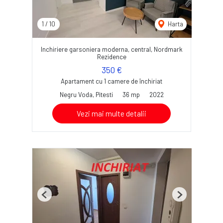
1
/
10
Harta
Inchiriere garsoniera moderna, central, Nordmark
Rezidence
350 €
Apartament cu 1 camere de închiriat
Negru Voda, Pitesti
36 mp
2022
Vezi mai multe detalii
Previous
Next