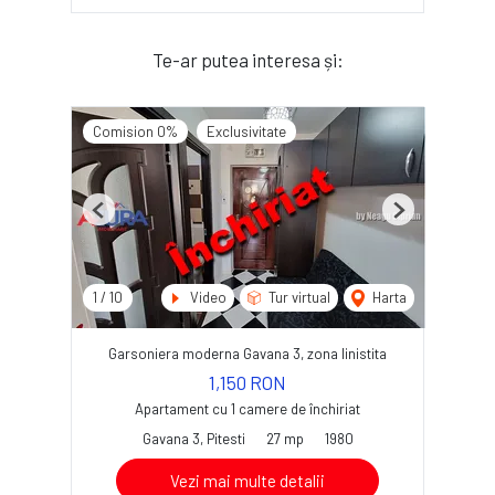
Te-ar putea interesa și:
Comision 0%
Exclusivitate
Previous
Next
1
/
10
Video
Tur virtual
Harta
Garsoniera moderna Gavana 3, zona linistita
1,150 RON
Apartament cu 1 camere de închiriat
Gavana 3, Pitesti
27 mp
1980
Vezi mai multe detalii