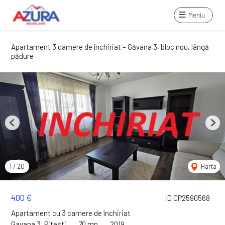
Meniu
Apartament 3 camere de închiriat – Găvana 3, bloc nou, lângă
pădure
Previous
Next
1
/
20
Harta
400 €
ID CP2590568
Apartament cu 3 camere de închiriat
Gavana 3, Pitesti
70 mp
2019