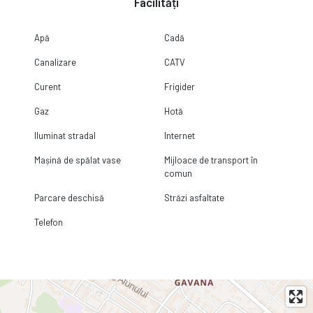
Facilități
Apă
Cadă
Canalizare
CATV
Curent
Frigider
Gaz
Hotă
Iluminat stradal
Internet
Mașină de spălat vase
Mijloace de transport în
comun
Parcare deschisă
Străzi asfaltate
Telefon