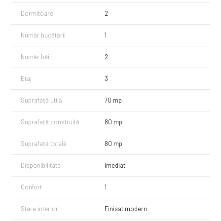
Complet mobilat și utilat modern
Dormitoare
2
Finisaje de calitate superioară
Număr bucătării
1
Loc de parcare inclus
🔹 Etaj: 3 / Bloc nou, bine întreținut
Număr băi
2
📍Zona este aerisită, aproape de magazine, școli și mijloace de
transport. Pădurea din apropiere oferă un cadru ideal pentru plimbări
Etaj
3
sau activități în aer liber.
Suprafață utilă
70 mp
📞 Pentru mai multe detalii și programarea unei vizionări, te rugăm să
ne contactezi la 0751227000.
Suprafață construită
80 mp
Suprafață totală
80 mp
Disponibilitate
Imediat
Confort
1
Stare interior
Finisat modern