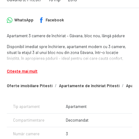
WhatsApp
Facebook
Apartament 3 camere de închiriat – Găvana, bloc nou, lângă pădure
Disponibil imediat spre închiriere, apartament modern cu 3 camere,
situat la etajul 3 al unui bloc nou din zona Găvana, într-o locație
liniștită, în apropierea pădurii – ideal pentru cei care caută confort,
intimitate și aer curat.
Citește mai mult
🔹 Suprafață: 70 mp
🔹 Compartimentare:
Oferte imobiliare Pitesti
Apartamente de închiriat Pitesti
Aparta
Living generos și luminos
2 dormitoare, dintre care unul matrimonial cu baie proprie
Tip apartament
Apartament
Bucătărie complet mobilată și utilată
Compartimentare
Decomandat
A doua baie de serviciu
🔹 Dotări:
Număr camere
3