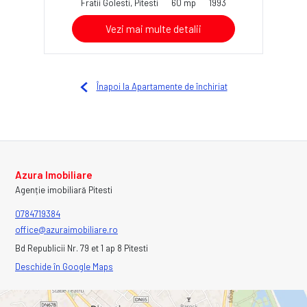
Fratii Golesti, Pitesti
60 mp
1993
Vezi mai multe detalii
Înapoi la Apartamente de închiriat
Azura Imobiliare
Agenție imobiliară Pitesti
0784719384
office@azuraimobiliare.ro
Bd Republicii Nr. 79 et 1 ap 8 Pitesti
Deschide în Google Maps