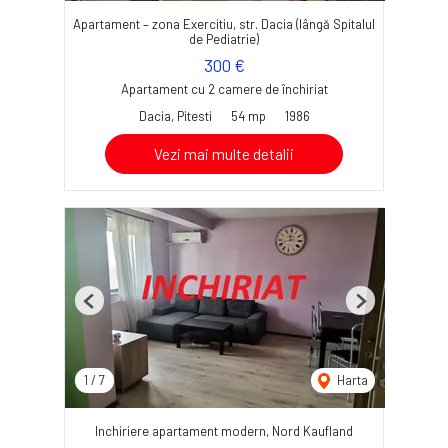
Apartament – zona Exercitiu, str. Dacia (lângă Spitalul
de Pediatrie)
300 €
Apartament cu 2 camere de închiriat
Dacia, Pitesti
54 mp
1986
Vezi mai multe detalii
Previous
Next
1
/
7
Harta
Inchiriere apartament modern, Nord Kaufland