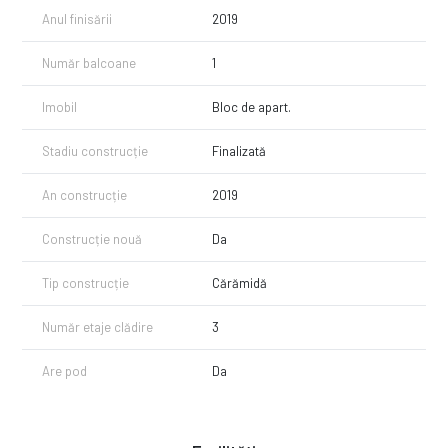
Anul finisării
2019
Număr balcoane
1
Imobil
Bloc de apart.
Stadiu construcție
Finalizată
An construcție
2019
Construcție nouă
Da
Tip construcție
Cărămidă
Număr etaje clădire
3
Are pod
Da