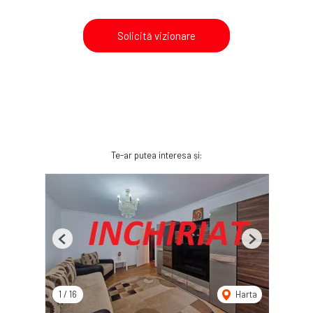
Solicită vizionare
Te-ar putea interesa și:
Previous
Next
1
/
16
Harta