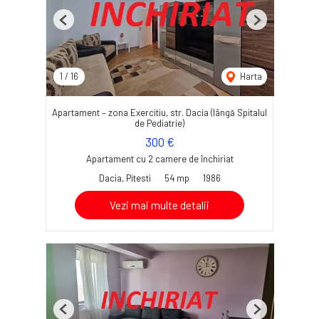
Previous
Next
1
/
16
Harta
Apartament – zona Exercitiu, str. Dacia (lângă Spitalul
de Pediatrie)
300 €
Apartament cu 2 camere de închiriat
Dacia, Pitesti
54 mp
1986
Vezi mai multe detalii
Previous
Next