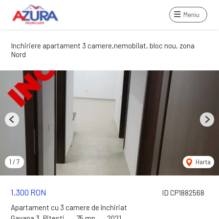
Meniu
Inchiriere apartament 3 camere,nemobilat, bloc nou, zona
Nord
Previous
Next
1
/
7
Harta
1,300 RON
ID CP1882568
Apartament cu 3 camere de închiriat
Gavana 3, Pitesti
75 mp
2021