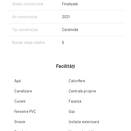
Stadiu construcție
Finalizată
An construcție
2021
Tip construcție
Cărămidă
Număr etaje clădire
6
Facilități
Apă
Calorifere
Canalizare
Centrală proprie
Curent
Faianță
Ferestre PVC
Gaz
Gresie
Izolație exterioară