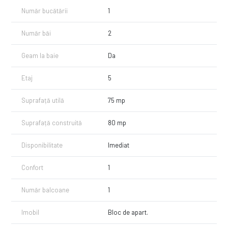
Număr bucătării
1
Număr băi
2
Geam la baie
Da
Etaj
5
Suprafață utilă
75 mp
Suprafață construită
80 mp
Disponibilitate
Imediat
Confort
1
Număr balcoane
1
Imobil
Bloc de apart.