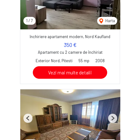
1
/
7
Harta
Inchiriere apartament modern, Nord Kaufland
350 €
Apartament cu 2 camere de închiriat
Exterior Nord, Pitesti
55 mp
2008
Vezi mai multe detalii
Previous
Next