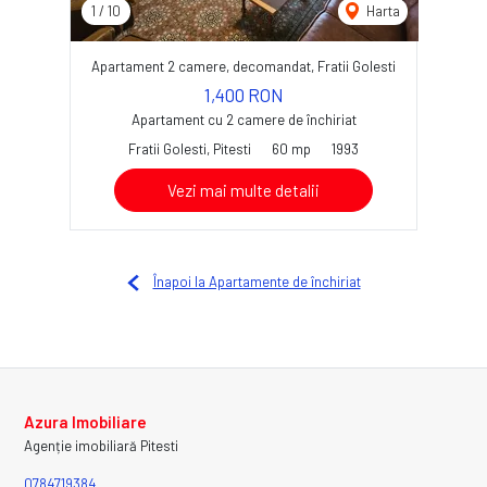
1
/
10
Harta
Apartament 2 camere, decomandat, Fratii Golesti
1,400 RON
Apartament cu 2 camere de închiriat
Fratii Golesti, Pitesti
60 mp
1993
Vezi mai multe detalii
Înapoi la Apartamente de închiriat
Azura Imobiliare
Agenție imobiliară Pitesti
0784719384