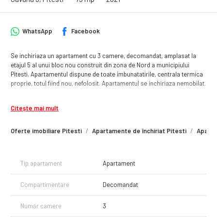
WhatsApp
Facebook
Se inchiriaza un apartament cu 3 camere, decomandat, amplasat la
etajul 5 al unui bloc nou construit din zona de Nord a municipiului
Pitesti. Apartamentul dispune de toate imbunatatirile, centrala termica
proprie, totul fiind nou, nefolosit. Apartamentul se inchiriaza nemobilat.
Citește mai mult
Oferte imobiliare Pitesti
Apartamente de închiriat Pitesti
Aparta
Tip apartament
Apartament
Compartimentare
Decomandat
Număr camere
3